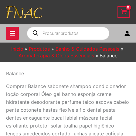
Ir
para
o
conteúdo
Pesquisar
produtos
Início
Produtos
Banho & Cuidados Pessoais
Aromaterapia & Óleos Essenciais
Balance
Balance
Comprar Balance sabonete shampoo condicionador
loção corporal Óleo gel banho esponja creme
hidratante desodorante perfume talco escova cabelo
pente cotonete hastes flexíveis fio dental pasta
dentes enxaguante bucal labial máscara facial
esfoliante protetor solar toalha papel higiênico
lenços umedecidos cortador unhas alicate cutícula