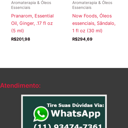
Aromaterapia & Óleos
Aromaterapia & Óleos
Essenciais
Essenciais
Pranarom, Essential
Now Foods, Óleos
Oil, Ginger, .17 fl oz
essenciais, Sândalo,
(5 ml)
1 fl oz (30 ml)
R$
201,98
R$
294,69
Atendimento: