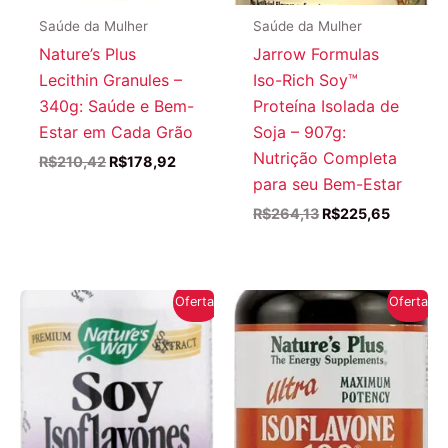
Saúde da Mulher
Saúde da Mulher
Nature’s Plus
Jarrow Formulas
Lecithin Granules –
Iso-Rich Soy™
340g: Saúde e Bem-
Proteína Isolada de
Estar em Cada Grão
Soja – 907g:
Nutrição Completa
O
O
R$
210,42
R$
178,92
preço
preço
para seu Bem-Estar
original
atual
O
O
R$
264,13
R$
225,65
era:
é:
preço
preço
R$210,42.
R$178,92.
original
atual
era:
é:
R$264,13.
R$225,6
Oferta!
Oferta!