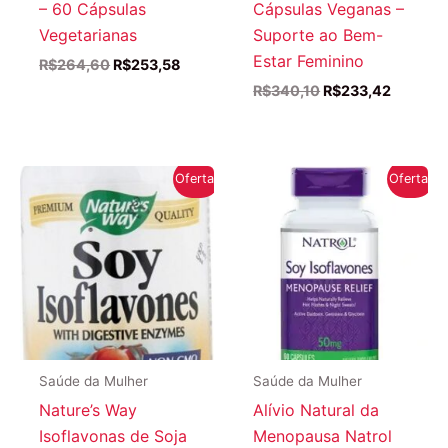
– 60 Cápsulas
Cápsulas Veganas –
Vegetarianas
Suporte ao Bem-
Estar Feminino
O
O
R$
264,60
R$
253,58
preço
preço
O
O
R$
340,10
R$
233,42
original
atual
preço
preço
era:
é:
original
atual
R$264,60.
R$253,58.
era:
é:
R$340,10.
R$233,4
Oferta!
Oferta!
Saúde da Mulher
Saúde da Mulher
Nature’s Way
Alívio Natural da
Isoflavonas de Soja
Menopausa Natrol