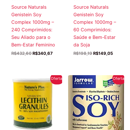
Source Naturals
Source Naturals
Genistein Soy
Genistein Soy
Complex 1000mg –
Complex 1000mg –
240 Comprimidos:
60 Comprimidos:
Seu Aliado para o
Saúde e Bem-Estar
Bem-Estar Feminino
da Soja
O
O
O
O
R$
432,60
R$
340,67
R$
198,19
R$
149,05
preço
preço
preço
preço
original
atual
original
atual
era:
é:
era:
é:
R$432,60.
R$340,67.
R$198,19.
R$149,0
Oferta!
Oferta!