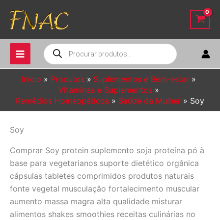
Ir
para
o
conteúdo
Pesquisar
produtos
Início
Produtos
Suplementos e Bem-estar
Vitaminas e Suplementos
Remédios Homeopáticos
Saúde da Mulher
Soy
Soy
Comprar Soy protein suplemento soja proteína pó à
base para vegetarianos suporte dietético orgânica
cápsulas tabletes comprimidos produtos naturais
fonte vegetal musculação fortalecimento muscular
aumento massa magra alta qualidade misturar
alimentos shakes smoothies receitas culinárias no