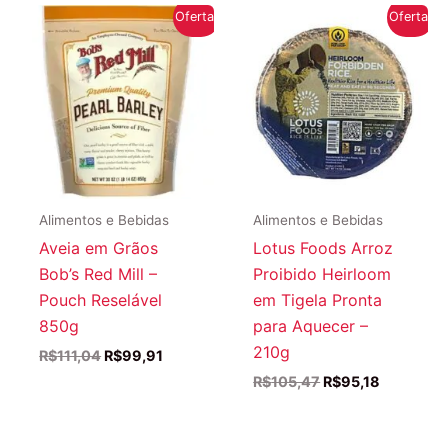
Oferta!
Oferta!
Alimentos e Bebidas
Alimentos e Bebidas
Aveia em Grãos
Lotus Foods Arroz
Bob’s Red Mill –
Proibido Heirloom
Pouch Reselável
em Tigela Pronta
850g
para Aquecer –
210g
O
O
R$
111,04
R$
99,91
preço
preço
O
O
R$
105,47
R$
95,18
original
atual
preço
preço
era:
é:
original
atual
R$111,04.
R$99,91.
era:
é: