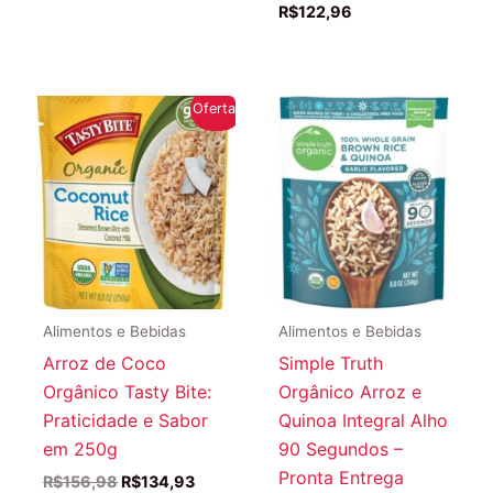
R$
122,96
Oferta!
Alimentos e Bebidas
Alimentos e Bebidas
Arroz de Coco
Simple Truth
Orgânico Tasty Bite:
Orgânico Arroz e
Praticidade e Sabor
Quinoa Integral Alho
em 250g
90 Segundos –
Pronta Entrega
O
O
R$
156,98
R$
134,93