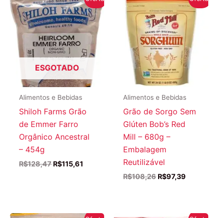
ESGOTADO
Alimentos e Bebidas
Alimentos e Bebidas
Shiloh Farms Grão
Grão de Sorgo Sem
de Emmer Farro
Glúten Bob’s Red
Orgânico Ancestral
Mill – 680g –
– 454g
Embalagem
Reutilizável
O
O
R$
128,47
R$
115,61
preço
preço
O
O
R$
108,26
R$
97,39
original
atual
preço
preço
era:
é:
original
atual
R$128,47.
R$115,61.
era:
é:
R$108,26.
R$97,39.