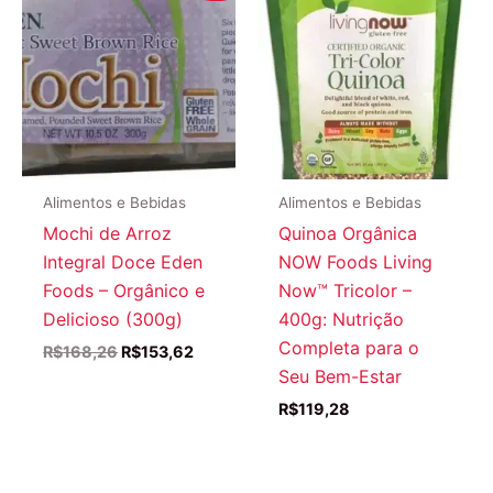
Alimentos e Bebidas
Alimentos e Bebidas
Mochi de Arroz
Quinoa Orgânica
Integral Doce Eden
NOW Foods Living
Foods – Orgânico e
Now™ Tricolor –
Delicioso (300g)
400g: Nutrição
Completa para o
O
O
R$
168,26
R$
153,62
preço
preço
Seu Bem-Estar
original
atual
R$
119,28
era:
é:
R$168,26.
R$153,62.