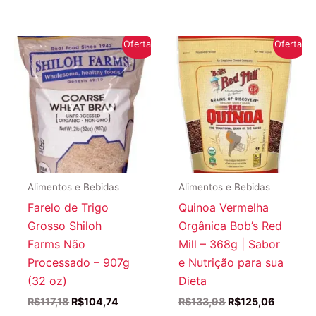
Oferta!
Oferta!
Alimentos e Bebidas
Alimentos e Bebidas
Farelo de Trigo
Quinoa Vermelha
Grosso Shiloh
Orgânica Bob’s Red
Farms Não
Mill – 368g | Sabor
Processado – 907g
e Nutrição para sua
(32 oz)
Dieta
O
O
O
O
R$
117,18
R$
104,74
R$
133,98
R$
125,06
preço
preço
preço
preço