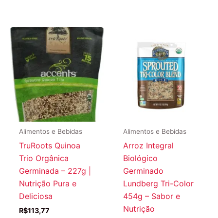
original
atual
original
atual
era:
é:
era:
é:
R$117,18.
R$104,74.
R$133,98.
R$125,0
Alimentos e Bebidas
Alimentos e Bebidas
TruRoots Quinoa
Arroz Integral
Trio Orgânica
Biológico
Germinada – 227g |
Germinado
Nutrição Pura e
Lundberg Tri-Color
Deliciosa
454g – Sabor e
Nutrição
R$
113,77