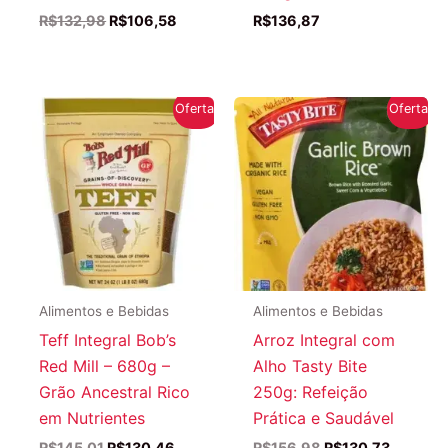
O
O
R$
132,98
R$
106,58
R$
136,87
preço
preço
original
atual
era:
é:
R$132,98.
R$106,58.
Oferta!
Oferta!
Alimentos e Bebidas
Alimentos e Bebidas
Teff Integral Bob’s
Arroz Integral com
Red Mill – 680g –
Alho Tasty Bite
Grão Ancestral Rico
250g: Refeição
em Nutrientes
Prática e Saudável
O
O
O
O
R$
145,01
R$
130,46
R$
156,98
R$
130,73