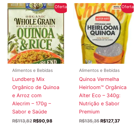
R$105,47.
R$95,18.
Oferta!
Oferta!
Alimentos e Bebidas
Alimentos e Bebidas
Lundberg Mix
Quinoa Vermelha
Orgânico de Quinoa
Heirloom™ Orgânica
e Arroz com
Alter Eco – 340g:
Alecrim – 170g –
Nutrição e Sabor
Sabor e Saúde
Premium
O
O
O
O
R$
113,82
R$
90,98
R$
135,35
R$
127,37
preço
preço
preço
preço
original
atual
original
atual
era:
é:
era:
é: