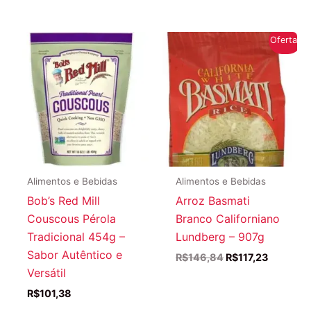
original
atual
original
atual
era:
é:
era:
é:
R$135,24.
R$122,59.
R$153,62.
R$127,26
Oferta!
Alimentos e Bebidas
Alimentos e Bebidas
Bob’s Red Mill
Arroz Basmati
Couscous Pérola
Branco Californiano
Tradicional 454g –
Lundberg – 907g
Sabor Autêntico e
O
O
R$
146,84
R$
117,23
preço
preço
Versátil
original
atual
R$
101,38
era:
é:
R$146,84.
R$117,23