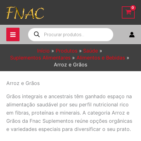
Ir
para
o
conteúdo
Pesquisar
produtos
Início
Produtos
Saúde
Suplementos Alimentares
Alimentos e Bebidas
Arroz e Grãos
Arroz e Grãos
Grãos integrais e ancestrais têm ganhado espaço na
alimentação saudável por seu perfil nutricional rico
em fibras, proteínas e minerais. A categoria Arroz e
Grãos da Fnac Suplementos reúne opções orgânicas
e variedades especiais para diversificar o seu prato.