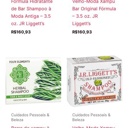
Fórmula Hidratante
Velho-Moda Xampu
de Bar Shampoo à
Bar Original Fórmula
Moda Antiga – 3.5
– 3.5 oz. JR
oz. JR Liggett’s
Liggett’s
R$
160,93
R$
160,93
Cuidados Pessoais &
Cuidados Pessoais &
Beleza
Beleza
Barra de xampu à
Velho-Moda Xampu