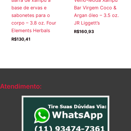
base de ervas e
Bar Virgem Coco &
sabonetes para o
Argan óleo – 3.5 oz.
corpo – 3.8 oz. Four
JR Liggett’s
Elements Herbals
R$
160,93
R$
130,41
Atendimento: