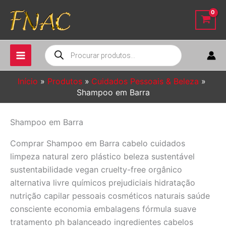
Ir
para
o
conteúdo
Pesquisar
produtos
Início
Produtos
Cuidados Pessoais & Beleza
Shampoo em Barra
Shampoo em Barra
Comprar Shampoo em Barra cabelo cuidados
limpeza natural zero plástico beleza sustentável
sustentabilidade vegan cruelty-free orgânico
alternativa livre químicos prejudiciais hidratação
nutrição capilar pessoais cosméticos naturais saúde
consciente economia embalagens fórmula suave
tratamento ph balanceado ingredientes cabelos