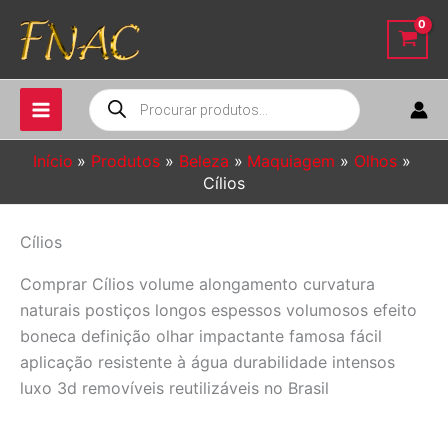
Ir
para
o
conteúdo
Pesquisar
produtos
Início
Produtos
Beleza
Maquiagem
Olhos
Cílios
Cílios
Comprar Cílios volume alongamento curvatura
naturais postiços longos espessos volumosos efeito
boneca definição olhar impactante famosa fácil
aplicação resistente à água durabilidade intensos
luxo 3d removíveis reutilizáveis no Brasil