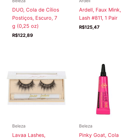
Beleza
Ardell
DUO, Cola de Cílios
Ardell, Faux Mink,
Postiços, Escuro, 7
Lash #811, 1 Pair
g (0,25 oz)
R$
125,47
R$
122,89
Beleza
Beleza
Lavaa Lashes,
Pinky Goat, Cola