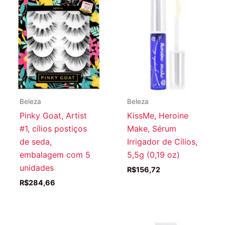
Beleza
Beleza
Pinky Goat, Artist
KissMe, Heroine
#1, cílios postiços
Make, Sérum
de seda,
Irrigador de Cílios,
embalagem com 5
5,5g (0,19 oz)
unidades
R$
156,72
R$
284,66