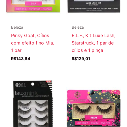
Beleza
Beleza
Pinky Goat, Cílios
E.L.F., Kit Luxe Lash,
com efeito fino Mia,
Starstruck, 1 par de
1 par
cílios e 1 pinça
R$
143,64
R$
129,01