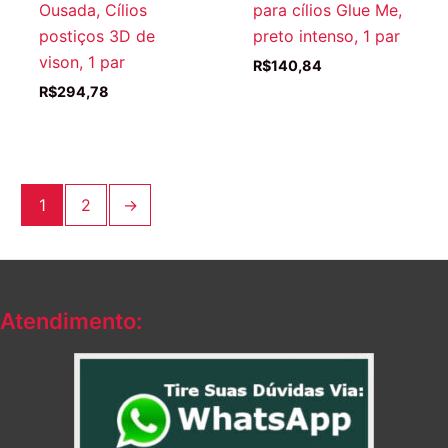
Ousada, Cílios
para cílios Glue Me,
postiços 3D de
preto intenso, 1 par
vison, 1 par
R$
140,84
R$
294,78
1
2
→
Atendimento: