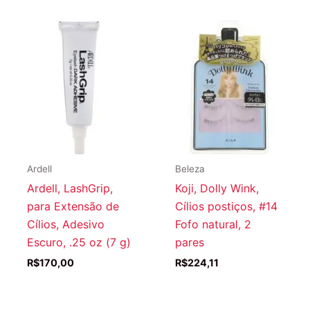
Ardell
Beleza
Ardell, LashGrip,
Koji, Dolly Wink,
para Extensão de
Cílios postiços, #14
Cílios, Adesivo
Fofo natural, 2
Escuro, .25 oz (7 g)
pares
R$
170,00
R$
224,11