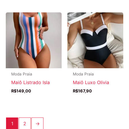
Moda Praia
Moda Praia
Maiô Listrado Isla
Maiô Luxo Olivia
R$
149,00
R$
167,90
1
2
→