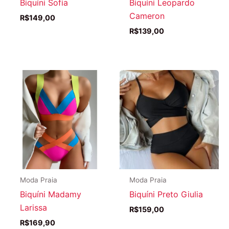
Biquíni Sofia
Biquíni Leopardo
Cameron
R$
149,00
R$
139,00
Moda Praia
Moda Praia
Biquíni Madamy
Biquíni Preto Giulia
Larissa
R$
159,00
R$
169,90