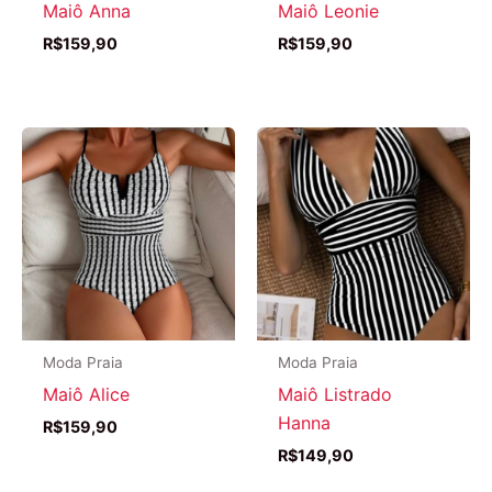
Maiô Anna
Maiô Leonie
R$
159,90
R$
159,90
Moda Praia
Moda Praia
Maiô Alice
Maiô Listrado
Hanna
R$
159,90
R$
149,90