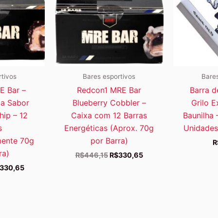
rtivos
Bares esportivos
Bares
E Bar –
Redcon1 MRE Bar
Barra d
ia Sabor
Blueberry Cobbler –
Grilo E
hip – 12
Caixa com 12 Barras
Baunilha 
s
Energéticas (Aprox. 70g
Unidades
ente 70g
por Barra)
R
ra)
O
O
R$
446,15
R$
330,65
preço
preço
O
330,65
original
atual
eço
preço
era:
é:
ginal
atual
R$446,15.
R$330,65.
:
é:
446,15.
R$330,65.