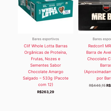
Bares esportivos
Bares espo
Clif Whole Lotta Barras
Redcon1 MR
Orgânicas de Proteína,
Barra de Ave
Frutas, Nozes e
Chocolate C
Sementes Sabor
Barra
Chocolate Amargo
(Aproximadam
Salgado – 533g (Pacote
por Bar
com 12)
O
R$
446,15
R$
pr
R$
263,29
ori
era
R$