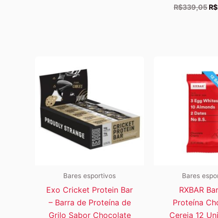
O
R$
339,05
R$
pr
ori
er
R$
Bares esportivos
Bares espo
Exo Cricket Protein Bar
RXBAR Bar
– Barra de Proteína de
Proteína Ch
Grilo Sabor Chocolate
Cereja 12 Un