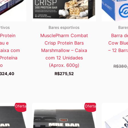
rtivos
Bares esportivos
Bares
Protein
MusclePharm Combat
Barra d
au e
Crisp Protein Bars
Cow Blue
aixa com
Marshmallow – Caixa
– 12 Bar
Proteína
com 12 Unidades
lo
(Aprox. 600g)
R$
380
O
324,40
R$
275,52
eço
preço
ginal
atual
:
é:
347,97.
R$324,40.
Oferta!
Oferta!