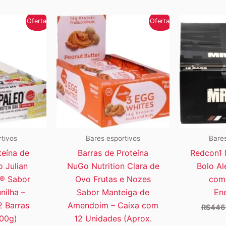
Oferta!
Oferta!
rtivos
Bares esportivos
Bares
teína de
Barras de Proteína
Redcon1 
 Julian
NuGo Nutrition Clara de
Bolo Al
o® Sabor
Ovo Frutas e Nozes
com 
nilha –
Sabor Manteiga de
Ene
2 Barras
Amendoim – Caixa com
R$
446
600g)
12 Unidades (Aprox.