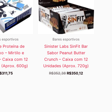
 esportivos
Bares esportivos
e Proteína de
Sinister Labs SinFit Bar
xo – Mirtilo e
Sabor Peanut Butter
– Caixa com 12
Crunch – Caixa com 12
 (Aprox. 600g)
Unidades (Aprox. 720g)
O
O
$
311,75
R$
352,38
R$
350,12
preço
preço
original
atual
era:
é:
R$352,38.
R$350,12.