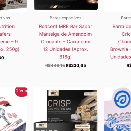
rtivos
Bares esportivos
Bares
trition
Redcon1 MRE Bar Sabor
Barra d
afers
Manteiga de Amendoim
Cric
reme – 9
Crocante – Caixa com
Choco
ox. 250g)
12 Unidades (Aprox.
Brownie 
816g)
Unidades
40
O
O
R$
446,15
R$
330,65
R
preço
preço
original
atual
era:
é:
R$446,15.
R$330,65.
Oferta!