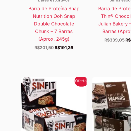
Barra de Proteína Snap
Barra de Prote
Nutrition Ooh Snap
Thin® Chocol
Double Chocolate
Julian Bakery 
Chunk – 7 Barras
Barras (Apro
(Aprox. 245g)
O
R$
339,05
R$
pr
O
O
R$
201,50
R$
191,36
ori
preço
preço
er
original
atual
R$
era:
é:
R$201,50.
R$191,36.
Oferta!