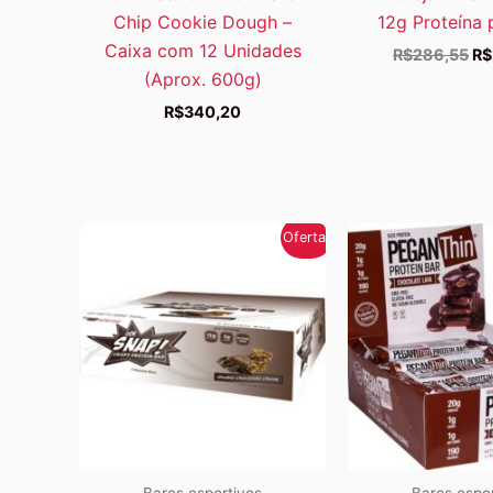
Chip Cookie Dough –
12g Proteína 
Caixa com 12 Unidades
O
R$
286,55
R$
pr
(Aprox. 600g)
ori
R$
340,20
er
R$
Oferta!
Bares esportivos
Bares espo