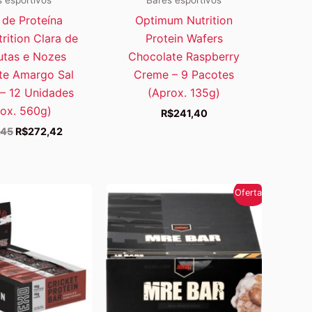
 de Proteína
Optimum Nutrition
rition Clara de
Protein Wafers
utas e Nozes
Chocolate Raspberry
te Amargo Sal
Creme – 9 Pacotes
– 12 Unidades
(Aprox. 135g)
ox. 560g)
R$
241,40
O
O
,45
R$
272,42
preço
preço
original
atual
era:
é:
R$282,45.
R$272,42.
Oferta!