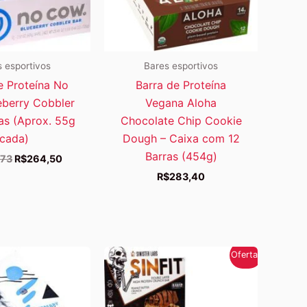
 esportivos
Bares esportivos
e Proteína No
Barra de Proteína
berry Cobbler
Vegana Aloha
ras (Aprox. 55g
Chocolate Chip Cookie
cada)
Dough – Caixa com 12
Barras (454g)
O
O
,73
R$
264,50
preço
preço
R$
283,40
original
atual
era:
é:
R$380,73.
R$264,50.
Oferta!