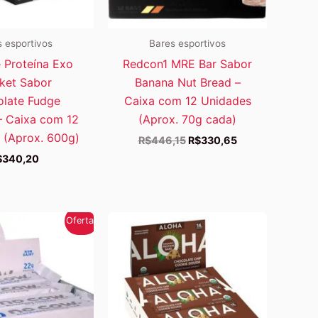
 esportivos
Bares esportivos
e Proteína Exo
Redcon1 MRE Bar Sabor
ket Sabor
Banana Nut Bread –
late Fudge
Caixa com 12 Unidades
– Caixa com 12
(Aprox. 70g cada)
 (Aprox. 600g)
O
O
R$
446,15
R$
330,65
preço
preço
$
340,20
original
atual
era:
é:
R$446,15.
R$330,65.
Oferta!