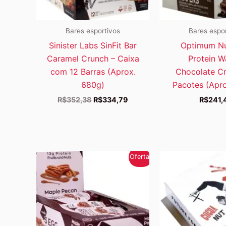
Bares esportivos
Bares espo
Sinister Labs SinFit Bar
Optimum Nu
Caramel Crunch – Caixa
Protein W
com 12 Barras (Aprox.
Chocolate C
680g)
Pacotes (Apr
O
O
R$
352,38
R$
334,79
R$
241,
preço
preço
original
atual
era:
é:
R$352,38.
R$334,79.
Oferta!