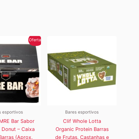
R$446,15.
R$330,65.
era:
é:
R$446,15.
R$330,65.
Oferta!
 esportivos
Bares esportivos
MRE Bar Sabor
Clif Whole Lotta
d Donut – Caixa
Organic Protein Barras
arras (Aprox.
de Frutas, Castanhas e