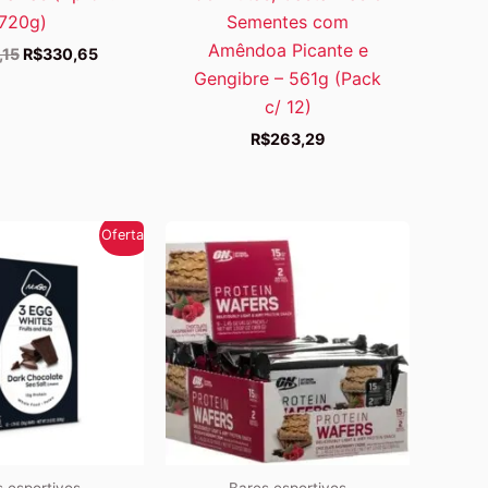
720g)
Sementes com
Amêndoa Picante e
O
O
,15
R$
330,65
preço
preço
Gengibre – 561g (Pack
original
atual
c/ 12)
era:
é:
R$446,15.
R$330,65.
R$
263,29
Oferta!
 esportivos
Bares esportivos