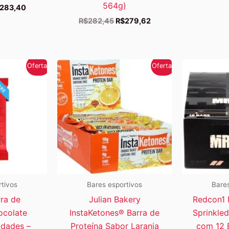
564g)
O
283,40
eço
preço
O
O
R$
282,45
R$
279,62
ginal
atual
preço
preço
a:
é:
original
atual
339,05.
R$283,40.
era:
é:
R$282,45.
R$279,62.
Oferta!
Oferta!
rtivos
Bares esportivos
Bares
ra de
Julian Bakery
Redcon1 
ocolate
InstaKetones® Barra de
Sprinkle
idades –
Proteína Sabor Laranja
com 12 B