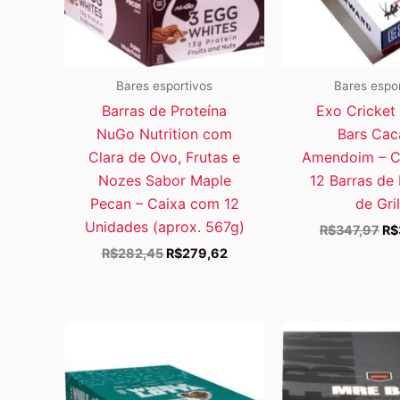
Bares esportivos
Bares espo
Barras de Proteína
Exo Cricket 
NuGo Nutrition com
Bars Cac
Clara de Ovo, Frutas e
Amendoim – C
Nozes Sabor Maple
12 Barras de 
Pecan – Caixa com 12
de Gri
Unidades (aprox. 567g)
O
R$
347,97
R$
pr
O
O
R$
282,45
R$
279,62
ori
preço
preço
era
original
atual
R$
era:
é:
R$282,45.
R$279,62.