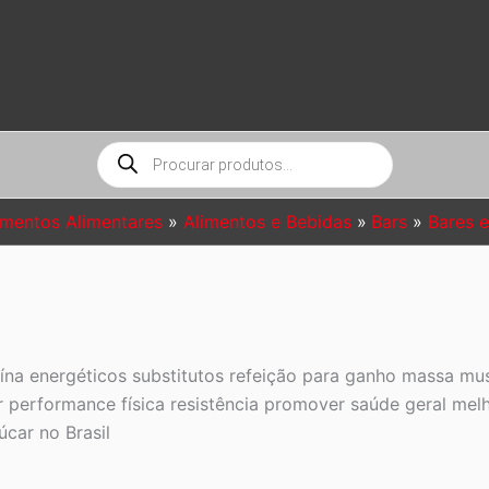
Pesquisar
produtos
mentos Alimentares
Alimentos e Bebidas
Bars
Bares e
eína energéticos substitutos refeição para ganho massa m
r performance física resistência promover saúde geral me
úcar no Brasil