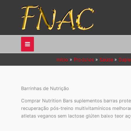
Ir
para
o
conteúdo
Início
Produtos
Saúde
Suple
Barrinhas de Nutrição
Comprar Nutrition Bars suplementos barras prot
recuperação pós-treino multivitamínicos melhora
atletas veganos sem lactose glúten baixo teor aç