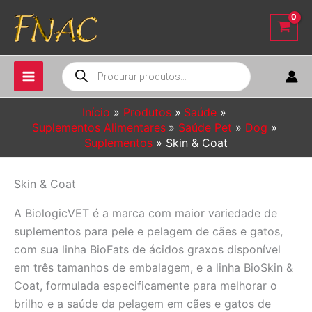
Ir
para
o
conteúdo
Pesquisar
produtos
Início
Produtos
Saúde
Suplementos Alimentares
Saúde Pet
Dog
Suplementos
Skin & Coat
Skin & Coat
A BiologicVET é a marca com maior variedade de
suplementos para pele e pelagem de cães e gatos,
com sua linha BioFats de ácidos graxos disponível
em três tamanhos de embalagem, e a linha BioSkin &
Coat, formulada especificamente para melhorar o
brilho e a saúde da pelagem em cães e gatos de