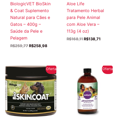
BiologicVET BioSkin
Aloe Life
& Coat Suplemento
Tratamento Herbal
Natural para Cães e
para Pele Animal
Gatos – 400g –
com Aloe Vera –
Saúde da Pele e
113g (4 oz)
Pelagem
O
O
R$
168,11
R$
138,71
preço
preço
O
O
R$
259,77
R$
258,98
original
atual
preço
preço
era:
é:
original
atual
R$168,11.
R$138,71
era:
é:
R$259,77.
R$258,98.
Oferta!
Oferta!