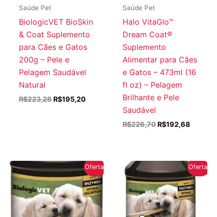
Saúde Pet
Saúde Pet
BiologicVET BioSkin
Halo VitaGlo™
& Coat Suplemento
Dream Coat®
para Cães e Gatos
Suplemento
200g – Pele e
Alimentar para Cães
Pelagem Saudável
e Gatos – 473ml (16
Natural
fl oz) – Pelagem
Brilhante e Pele
O
O
R$
223,28
R$
195,20
preço
preço
Saudável
original
atual
O
O
R$
226,70
R$
192,68
era:
é:
preço
preço
R$223,28.
R$195,20.
original
atual
era:
é:
R$226,70.
R$192,
Oferta!
Oferta!