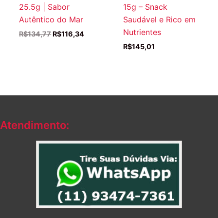
25.5g | Sabor
15g – Snack
Autêntico do Mar
Saudável e Rico em
Nutrientes
O
O
R$
134,77
R$
116,34
preço
preço
R$
145,01
original
atual
era:
é:
R$134,77.
R$116,34.
Atendimento: