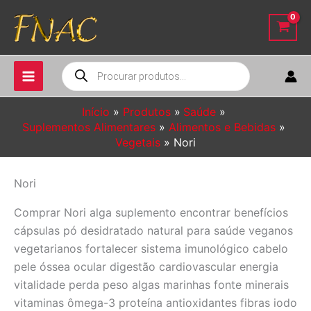
Ir
para
o
conteúdo
Pesquisar
produtos
Início
Produtos
Saúde
Suplementos Alimentares
Alimentos e Bebidas
Vegetais
Nori
Nori
Comprar Nori alga suplemento encontrar benefícios
cápsulas pó desidratado natural para saúde veganos
vegetarianos fortalecer sistema imunológico cabelo
pele óssea ocular digestão cardiovascular energia
vitalidade perda peso algas marinhas fonte minerais
vitaminas ômega-3 proteína antioxidantes fibras iodo