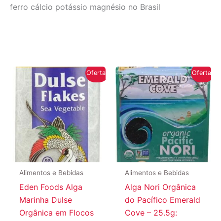
ferro cálcio potássio magnésio no Brasil
Oferta!
Oferta!
Alimentos e Bebidas
Alimentos e Bebidas
Eden Foods Alga
Alga Nori Orgânica
Marinha Dulse
do Pacífico Emerald
Orgânica em Flocos
Cove – 25.5g: