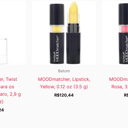
m
Batom
, Twist
MOODmatcher, Lipstick,
MOODmat
para os
Yellow, 0.12 oz (3.5 g)
Rosa, 3
aro, 2,9 g
R$
120,44
R
z)
24