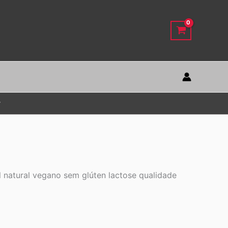
r
natural vegano sem glúten lactose qualidade