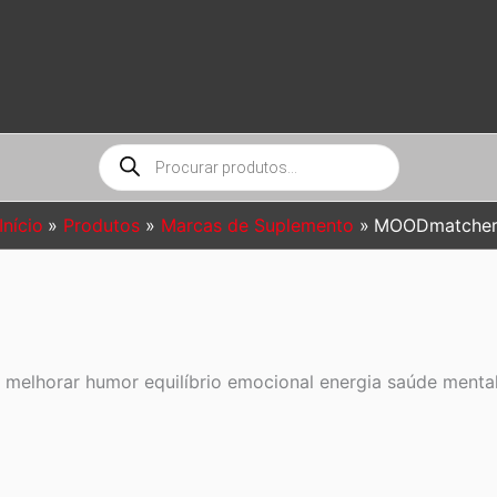
Pesquisar
produtos
Início
Produtos
Marcas de Suplemento
MOODmatche
lhorar humor equilíbrio emocional energia saúde mental 
l