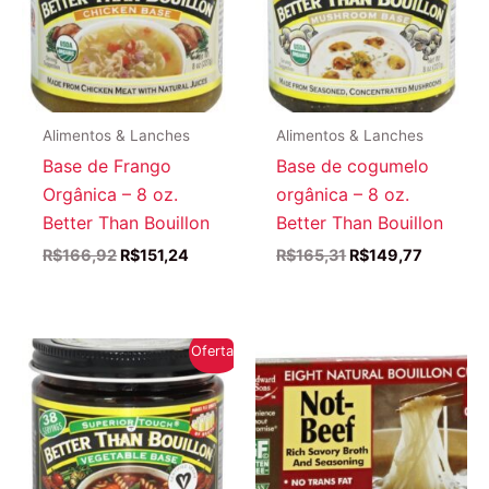
Alimentos & Lanches
Alimentos & Lanches
Base de Frango
Base de cogumelo
Orgânica – 8 oz.
orgânica – 8 oz.
Better Than Bouillon
Better Than Bouillon
O
O
O
O
R$
166,92
R$
151,24
R$
165,31
R$
149,77
preço
preço
preço
preço
original
atual
original
atual
era:
é:
era:
é:
R$166,92.
R$151,24.
R$165,31.
R$149,77
Oferta!