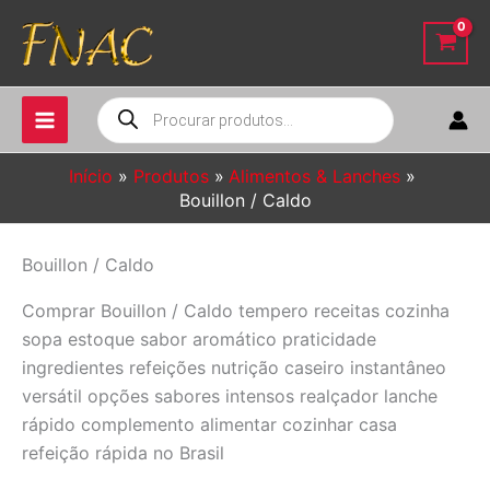
Ir
para
o
conteúdo
Pesquisar
produtos
Início
Produtos
Alimentos & Lanches
Bouillon / Caldo
Bouillon / Caldo
Comprar Bouillon / Caldo tempero receitas cozinha
sopa estoque sabor aromático praticidade
ingredientes refeições nutrição caseiro instantâneo
versátil opções sabores intensos realçador lanche
rápido complemento alimentar cozinhar casa
refeição rápida no Brasil