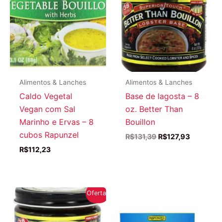
Alimentos & Lanches
Alimentos & Lanches
Caldo Vegetal
Base de lagosta – 8
Vegan com Sal
oz. Better Than
Marinho e Ervas – 8
Bouillon
cubos Rapunzel
O
O
R$
131,39
R$
127,93
preço
preço
R$
112,23
original
atual
era:
é:
R$131,39.
R$127,93
Oferta!