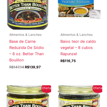
Alimentos & Lanches
Alimentos & Lanches
Base de Carne
Baixo teor de caldo
Reduzida De Sódio
vegetal – 8 cubos
– 8 oz. Better Than
Rapunzel
Bouillon
R$
116,75
O
O
R$
147,14
R$
139,97
preço
preço
original
atual
era:
é:
R$147,14.
R$139,97.
Oferta!
Oferta!