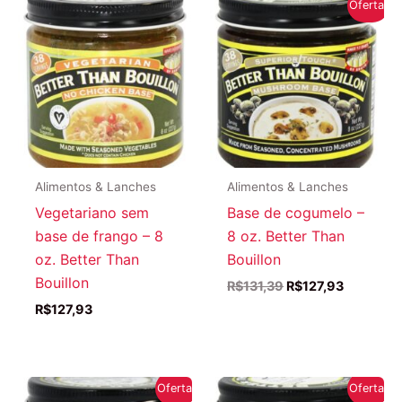
Oferta!
Alimentos & Lanches
Alimentos & Lanches
Vegetariano sem
Base de cogumelo –
base de frango – 8
8 oz. Better Than
oz. Better Than
Bouillon
Bouillon
O
O
R$
131,39
R$
127,93
preço
preço
R$
127,93
original
atual
era:
é:
R$131,39.
R$127,93
Oferta!
Oferta!