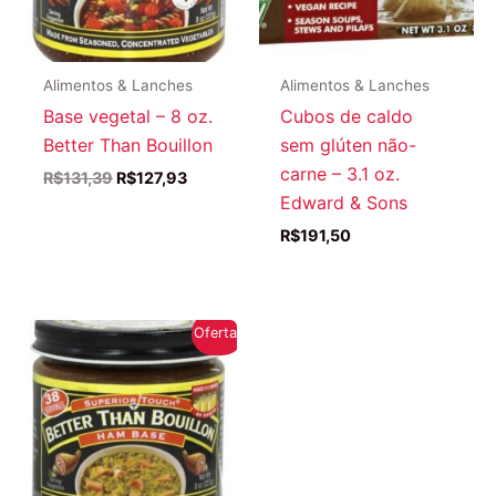
Alimentos & Lanches
Alimentos & Lanches
Base vegetal – 8 oz.
Cubos de caldo
Better Than Bouillon
sem glúten não-
carne – 3.1 oz.
O
O
R$
131,39
R$
127,93
preço
preço
Edward & Sons
original
atual
R$
191,50
era:
é:
R$131,39.
R$127,93.
Oferta!