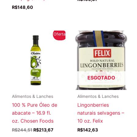
R$
148,60
Oferta!
ESGOTADO
Alimentos & Lanches
Alimentos & Lanches
100 % Pure Óleo de
Lingonberries
abacate – 16.9 fl.
naturais selvagens –
oz. Chosen Foods
10 oz. Felix
O
O
R$
244,51
R$
213,67
R$
142,63
preço
preço