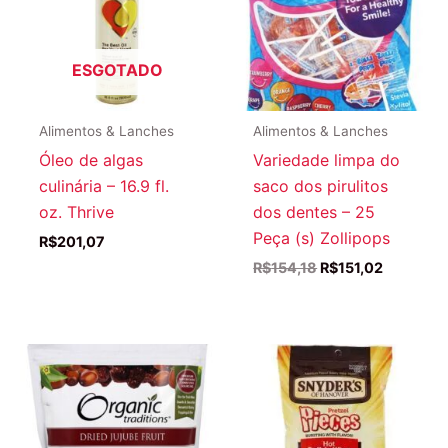
ESGOTADO
Alimentos & Lanches
Alimentos & Lanches
Óleo de algas
Variedade limpa do
culinária – 16.9 fl.
saco dos pirulitos
oz. Thrive
dos dentes – 25
Peça (s) Zollipops
R$
201,07
O
O
R$
154,18
R$
151,02
preço
preço
original
atual
era:
é:
R$154,18.
R$151,02