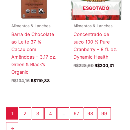
ESGOTADO
Alimentos & Lanches
Alimentos & Lanches
Barra de Chocolate
Concentrado de
ao Leite 37 %
suco 100 % Pure
Cacau com
Cranberry – 8 fl. oz.
Amêndoas – 3.17 oz.
Dynamic Health
Green & Black’s
O
O
R$
228,60
R$
200,31
preço
preço
Organic
original
atual
O
O
R$
134,16
R$
119,88
era:
é:
preço
preço
R$228,60.
R$200,3
original
atual
era:
é:
R$134,16.
R$119,88.
1
2
3
4
…
97
98
99
→