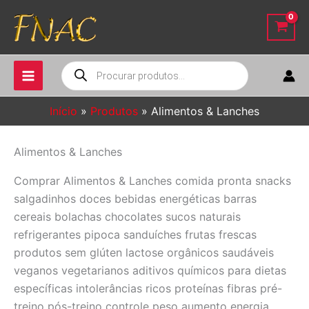
Ir
para
o
conteúdo
Pesquisar
produtos
Início
Produtos
Alimentos & Lanches
Alimentos & Lanches
Comprar Alimentos & Lanches comida pronta snacks
salgadinhos doces bebidas energéticas barras
cereais bolachas chocolates sucos naturais
refrigerantes pipoca sanduíches frutas frescas
produtos sem glúten lactose orgânicos saudáveis
veganos vegetarianos aditivos químicos para dietas
específicas intolerâncias ricos proteínas fibras pré-
treino pós-treino controle peso aumento energia