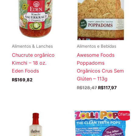
Alimentos & Lanches
Alimentos e Bebidas
Chucrute orgânico
Awesome Foods
Kimchi – 18 oz.
Poppadoms
Eden Foods
Orgânicos Crus Sem
Glúten – 113g
R$
169,82
O
O
R$
128,47
R$
117,97
preço
preço
original
atual
era:
é:
R$128,47.
R$117,97
Oferta!