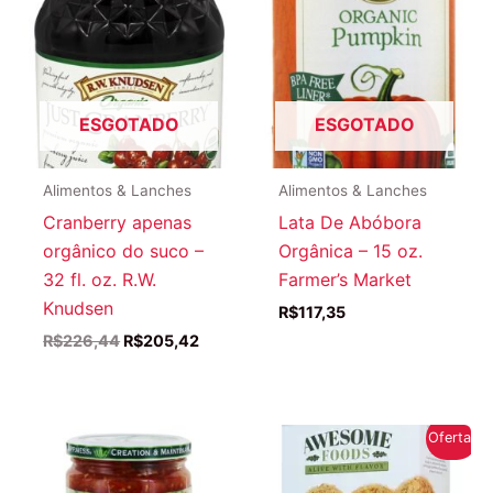
ESGOTADO
ESGOTADO
Alimentos & Lanches
Alimentos & Lanches
Cranberry apenas
Lata De Abóbora
orgânico do suco –
Orgânica – 15 oz.
32 fl. oz. R.W.
Farmer’s Market
Knudsen
R$
117,35
O
O
R$
226,44
R$
205,42
preço
preço
original
atual
era:
é:
R$226,44.
R$205,42.
Oferta!