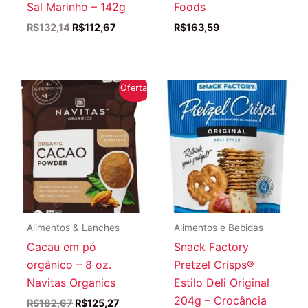
Sal Marinho – 142g
Foods
O
O
R$
132,14
R$
112,67
R$
163,59
preço
preço
original
atual
era:
é:
R$132,14.
R$112,67.
Oferta!
Alimentos & Lanches
Alimentos e Bebidas
Cacau em pó
Snack Factory
orgânico – 8 oz.
Pretzel Crisps®
Navitas Organics
Estilo Deli Original
204g – Crocância
O
O
R$
182,67
R$
125,27