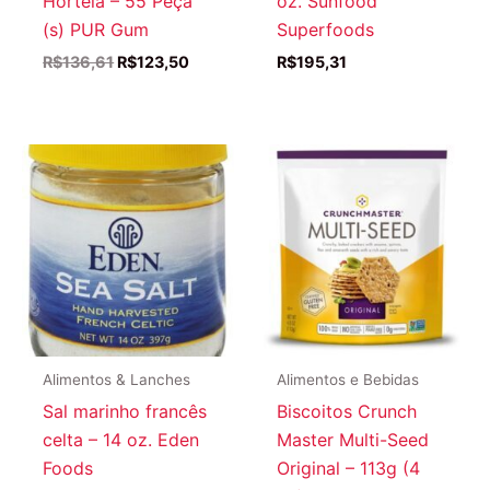
Hortelã – 55 Peça
oz. Sunfood
(s) PUR Gum
Superfoods
O
O
R$
136,61
R$
123,50
R$
195,31
preço
preço
original
atual
era:
é:
R$136,61.
R$123,50.
Alimentos & Lanches
Alimentos e Bebidas
Sal marinho francês
Biscoitos Crunch
celta – 14 oz. Eden
Master Multi-Seed
Foods
Original – 113g (4