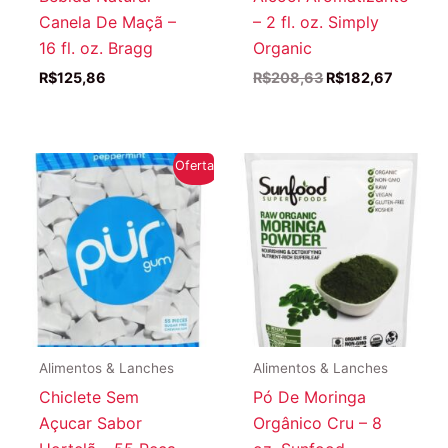
Canela De Maçã –
– 2 fl. oz. Simply
16 fl. oz. Bragg
Organic
O
O
R$
125,86
R$
208,63
R$
182,67
preço
preço
original
atual
era:
é:
R$208,63.
R$182,6
Oferta!
Alimentos & Lanches
Alimentos & Lanches
Chiclete Sem
Pó De Moringa
Açucar Sabor
Orgânico Cru – 8