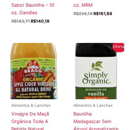
Sabor Baunilha – 10
oz. MRM
oz. Dandies
O
O
R$
234,14
R$
161,88
preço
preço
O
O
R$
143,71
R$
140,18
original
atual
preço
preço
era:
é:
original
atual
R$234,14.
R$161,88
era:
é:
R$143,71.
R$140,18.
Oferta!
Alimentos & Lanches
Alimentos & Lanches
Vinagre De Maçã
Baunilha
Orgânica Toda A
Madagascar Sem
Bebida Natural
Álcool Aromatizante