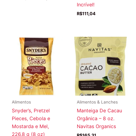
preço
preço
Incrível!
original
atual
R$
111,04
era:
é:
R$182,67.
R$125,27.
Alimentos
Alimentos & Lanches
Snyder’s, Pretzel
Manteiga De Cacau
Pieces, Cebola e
Orgânica – 8 oz.
Mostarda e Mel,
Navitas Organics
226,8 g (8 oz)
R$
165,31