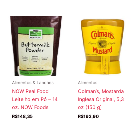
original
atual
era:
é:
R$244,51.
R$213,67.
Alimentos & Lanches
Alimentos
NOW Real Food
Colman’s, Mostarda
Leitelho em Pó – 14
Inglesa Original, 5,3
oz. NOW Foods
oz (150 g)
R$
148,35
R$
192,90