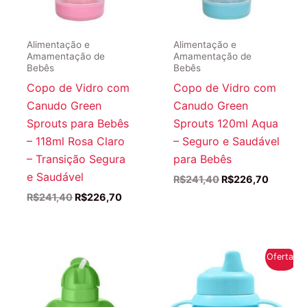
Alimentação e
Alimentação e
Amamentação de
Amamentação de
Bebês
Bebês
Copo de Vidro com
Copo de Vidro com
Canudo Green
Canudo Green
Sprouts para Bebês
Sprouts 120ml Aqua
– 118ml Rosa Claro
– Seguro e Saudável
– Transição Segura
para Bebês
e Saudável
O
O
R$
241,40
R$
226,70
preço
preço
O
O
R$
241,40
R$
226,70
original
atual
preço
preço
era:
é:
original
atual
R$241,40.
R$226,7
era:
é:
R$241,40.
R$226,70.
Oferta!