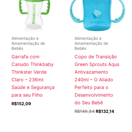
Alimentação e
Alimentação e
Amamentação de
Amamentação de
Bebês
Bebês
Garrafa com
Copo de Transição
Canudo Thinkbaby
Green Sprouts Aqus
Thinkster Verde
Antivazamento
Claro – 236ml:
240ml – O Aliado
Saúde e Segurança
Perfeito para o
para seu Filho
Desenvolvimento
do Seu Bebê
R$
152,09
O
O
R$
146,84
R$
132,14
preço
preço
original
atual
era:
é: