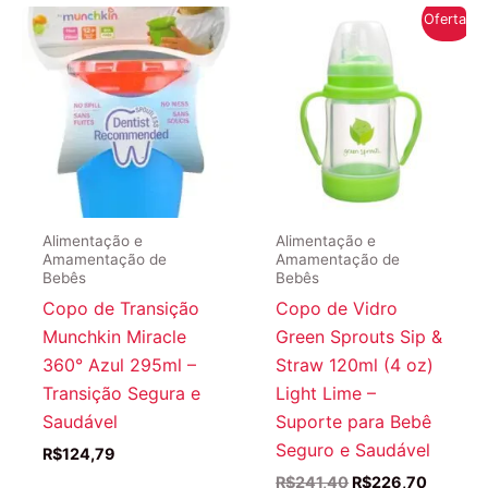
R$146,84.
R$132,14
Oferta!
Alimentação e
Alimentação e
Amamentação de
Amamentação de
Bebês
Bebês
Copo de Transição
Copo de Vidro
Munchkin Miracle
Green Sprouts Sip &
360° Azul 295ml –
Straw 120ml (4 oz)
Transição Segura e
Light Lime –
Saudável
Suporte para Bebê
Seguro e Saudável
R$
124,79
O
O
R$
241,40
R$
226,70