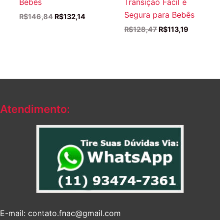
Bebês
Transição Fácil e
Segura para Bebês
O
O
R$
146,84
R$
132,14
preço
preço
O
O
R$
128,47
R$
113,19
original
atual
preço
preço
era:
é:
original
atual
R$146,84.
R$132,14.
era:
é:
R$128,47.
R$113,19
Atendimento:
E-mail: contato.fnac@gmail.com