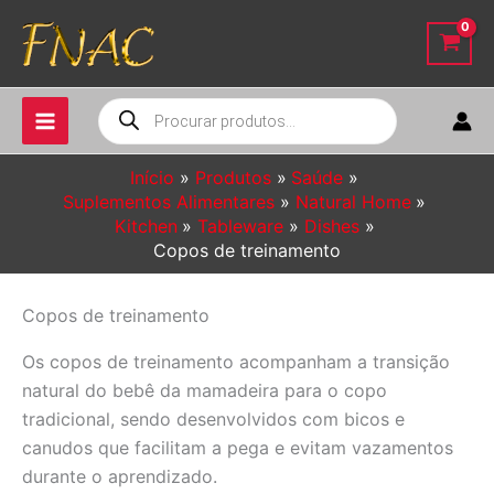
Ir
para
o
conteúdo
Pesquisar
produtos
Início
Produtos
Saúde
Suplementos Alimentares
Natural Home
Kitchen
Tableware
Dishes
Copos de treinamento
Copos de treinamento
Os copos de treinamento acompanham a transição
natural do bebê da mamadeira para o copo
tradicional, sendo desenvolvidos com bicos e
canudos que facilitam a pega e evitam vazamentos
durante o aprendizado.