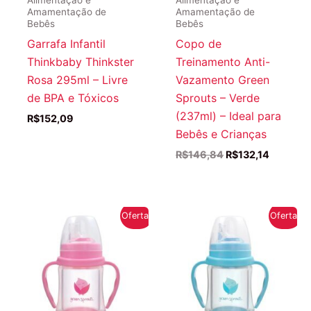
Amamentação de
Amamentação de
Bebês
Bebês
Garrafa Infantil
Copo de
Thinkbaby Thinkster
Treinamento Anti-
Rosa 295ml – Livre
Vazamento Green
de BPA e Tóxicos
Sprouts – Verde
(237ml) – Ideal para
R$
152,09
Bebês e Crianças
O
O
R$
146,84
R$
132,14
preço
preço
original
atual
era:
é:
R$146,84.
R$132,14
Oferta!
Oferta!