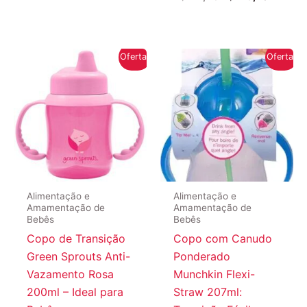
preço
preço
original
atual
era:
é:
R$241,40.
R$226,7
Oferta!
Oferta!
Alimentação e
Alimentação e
Amamentação de
Amamentação de
Bebês
Bebês
Copo de Transição
Copo com Canudo
Green Sprouts Anti-
Ponderado
Vazamento Rosa
Munchkin Flexi-
200ml – Ideal para
Straw 207ml: