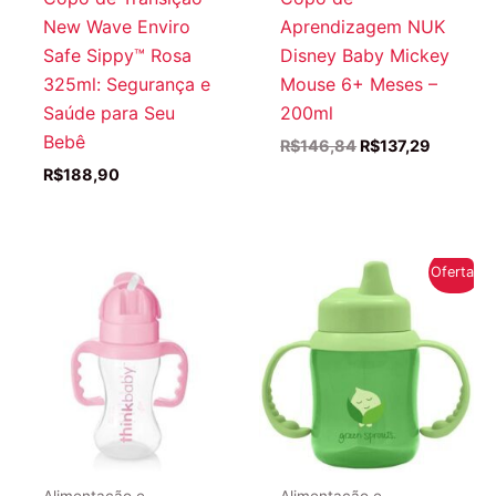
New Wave Enviro
Aprendizagem NUK
Safe Sippy™ Rosa
Disney Baby Mickey
325ml: Segurança e
Mouse 6+ Meses –
Saúde para Seu
200ml
Bebê
O
O
R$
146,84
R$
137,29
preço
preço
R$
188,90
original
atual
era:
é:
R$146,84.
R$137,2
Oferta!
Alimentação e
Alimentação e