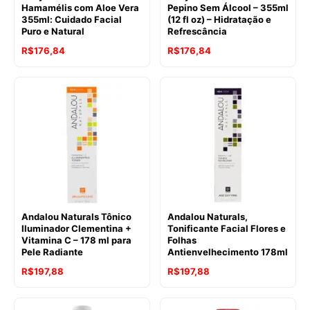
Hamamélis com Aloe Vera
Pepino Sem Álcool – 355ml
355ml: Cuidado Facial
(12 fl oz) – Hidratação e
Puro e Natural
Refrescância
R$
176,84
R$
176,84
Andalou Naturals Tônico
Andalou Naturals,
Iluminador Clementina +
Tonificante Facial Flores e
Vitamina C – 178 ml para
Folhas
Pele Radiante
Antienvelhecimento 178ml
R$
197,88
R$
197,88