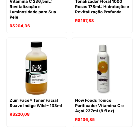
Vitamina C 236,5mL:
Tonalizador Floral 1000
Revitalização e
Rosas 178mL: Hidratação e
Luminosidade para Sua
Revitalização Profunda
Pele
R$
197,88
R$
204,36
Zum Face® Toner Facial
Now Foods Tônico
Suave Indigo Wild – 133ml
Purificador Vitamina C e
Açaí 237ml (8 fl oz)
R$
220,08
R$
136,85