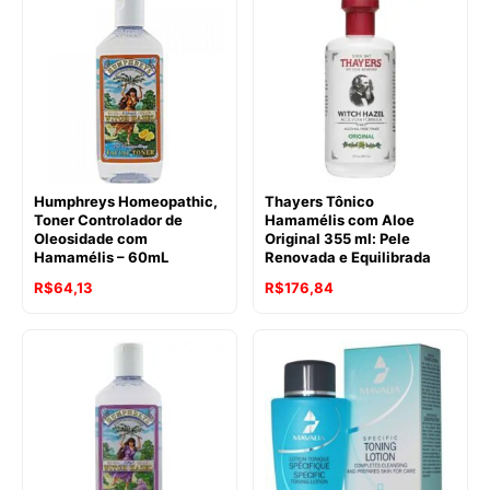
Humphreys Homeopathic,
Thayers Tônico
Toner Controlador de
Hamamélis com Aloe
Oleosidade com
Original 355 ml: Pele
Hamamélis – 60mL
Renovada e Equilibrada
R$
64,13
R$
176,84