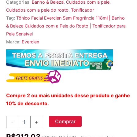
Categorias:
Banho & Beleza
,
Cuidados com a pele
,
Cuidados com a pele do rosto
,
Tonificador
Tag:
Tônico Facial Everclen Sem Fragrância 118ml | Banho
& Beleza Cuidados com a Pele do Rosto | Tonificador para
Pele Sensível
Marca:
Everclen
Compre 2 ou mais unidades desse produto e ganhe
10% de desconto.
Tônico
Comprar
-
+
Facial
Everclen
R$
212,03
Sem