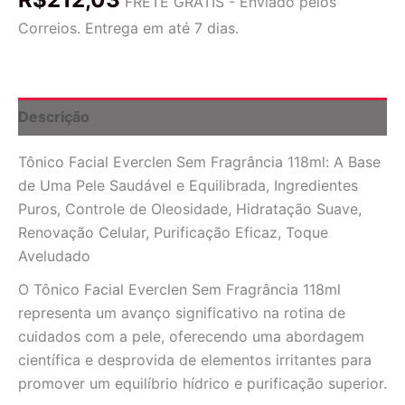
FRETE GRÁTIS - Enviado pelos
Fragrância
Correios. Entrega em até 7 dias.
118ml:
Limpeza
Profunda
e
Equilíbrio
Descrição
para
Sua
Tônico Facial Everclen Sem Fragrância 118ml: A Base
Pele
quantidade
de Uma Pele Saudável e Equilibrada, Ingredientes
Puros, Controle de Oleosidade, Hidratação Suave,
Renovação Celular, Purificação Eficaz, Toque
Aveludado
O Tônico Facial Everclen Sem Fragrância 118ml
representa um avanço significativo na rotina de
cuidados com a pele, oferecendo uma abordagem
científica e desprovida de elementos irritantes para
promover um equilíbrio hídrico e purificação superior.