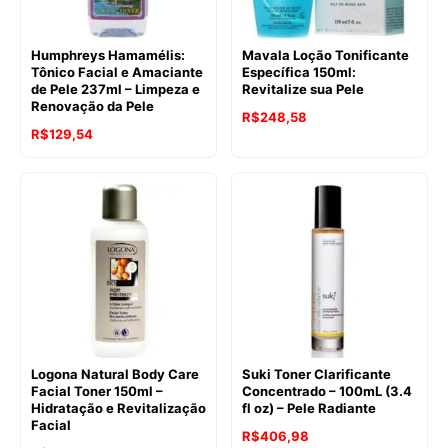
Humphreys Hamamélis:
Mavala Loção Tonificante
Tônico Facial e Amaciante
Específica 150ml:
de Pele 237ml – Limpeza e
Revitalize sua Pele
Renovação da Pele
R$
248,58
R$
129,54
Logona Natural Body Care
Suki Toner Clarificante
Facial Toner 150ml –
Concentrado – 100mL (3.4
Hidratação e Revitalização
fl oz) – Pele Radiante
Facial
R$
406,98