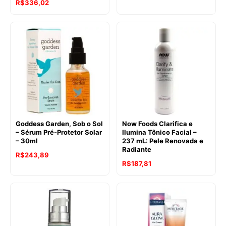
R$
336,02
Goddess Garden, Sob o Sol
Now Foods Clarifica e
– Sérum Pré-Protetor Solar
Ilumina Tônico Facial –
– 30ml
237 mL: Pele Renovada e
Radiante
R$
243,89
R$
187,81