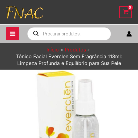
Ir
para
o
conteúdo
Pesquisar
produtos
Início
Produtos
Tônico Facial Everclen Sem Fragrância 118ml:
Limpeza Profunda e Equilíbrio para Sua Pele