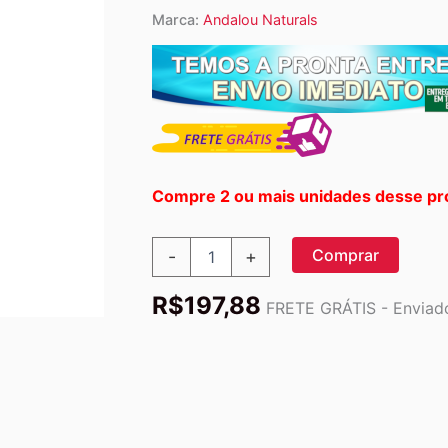
Marca:
Andalou Naturals
Compre 2 ou mais unidades desse pr
Andalou
Comprar
-
+
Naturals
Tônico
R$
197,88
Iluminador
FRETE GRÁTIS - Enviado
Clementina
+
Vitamina
C
-
178
ml