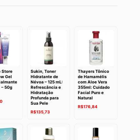
 Store
Sukin, Toner
Thayers Tônico
ow Gel
Hidratante de
de Hamamélis
Calmante
Névoa – 125 mL:
com Aloe Vera
 – 50g
Refrescância e
355ml: Cuidado
Hidratação
Facial Puro e
Profunda para
Natural
20
Sua Pele
R$
176,84
R$
135,73