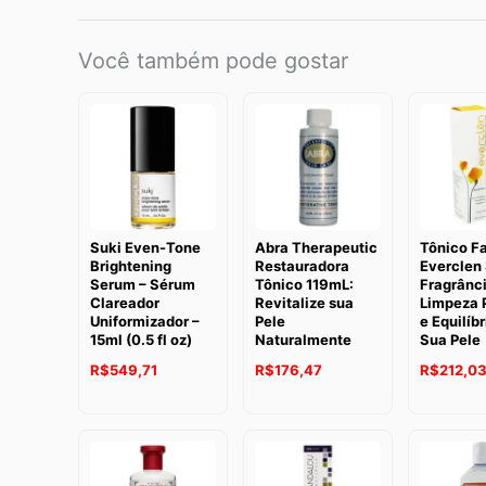
Você também pode gostar
Suki Even-Tone
Abra Therapeutic
Tônico Fa
Brightening
Restauradora
Everclen
Serum – Sérum
Tônico 119mL:
Fragrânci
Clareador
Revitalize sua
Limpeza 
Uniformizador –
Pele
e Equilíbr
15ml (0.5 fl oz)
Naturalmente
Sua Pele
R$
549,71
R$
176,47
R$
212,0