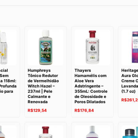
cial
Humphreys
Thayers
Heritage
 Sem
Tônico Redutor
Hamamélis com
Aura Gl
a 118ml:
de Vermelhidão
Aloe Vera
Creme 
Profunda
Witch Hazel –
Adstringente –
Lavanda
io para
237ml | Pele
355mL: Controle
(1.7 oz)
Calmante e
de Oleosidade e
R$
261,
Renovada
Poros Dilatados
3
R$
129,54
R$
176,84