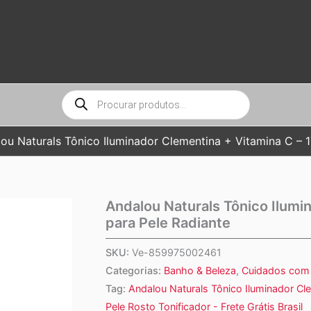
Pesquisar
produtos
ou Naturals Tônico Iluminador Clementina + Vitamina C – 1
Andalou Naturals Tônico Ilumi
para Pele Radiante
SKU:
Ve-859975002461
Categorias:
Banho & Beleza
,
Cuidados com 
Tag:
Andalou Naturals Tônico Iluminador Cl
Pele Rosto Tonificador - Frete Grátis Brasil