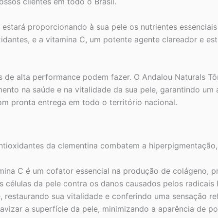
sos clientes em todo o Brasil.
ê estará proporcionando à sua pele os nutrientes essenciai
oxidantes, e a vitamina C, um potente agente clareador e e
is de alta performance podem fazer. O Andalou Naturals T
ento na saúde e na vitalidade da sua pele, garantindo um 
 pronta entrega em todo o território nacional.
ntioxidantes da clementina combatem a hiperpigmentação,
ina C é um cofator essencial na produção de colágeno, pr
 células da pele contra os danos causados pelos radicais 
, restaurando sua vitalidade e conferindo uma sensação ref
avizar a superfície da pele, minimizando a aparência de po