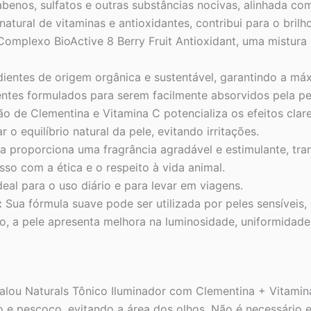
benos, sulfatos e outras substâncias nocivas, alinhada com
atural de vitaminas e antioxidantes, contribui para o brilho
 Complexo BioActive 8 Berry Fruit Antioxidant, uma mistura
dientes de origem orgânica e sustentável, garantindo a má
es formulados para serem facilmente absorvidos pela pel
 de Clementina e Vitamina C potencializa os efeitos clar
 o equilíbrio natural da pele, evitando irritações.
a proporciona uma fragrância agradável e estimulante, tra
o com a ética e o respeito à vida animal.
eal para o uso diário e para levar em viagens.
:
Sua fórmula suave pode ser utilizada por peles sensíveis, 
, a pele apresenta melhora na luminosidade, uniformidade 
dalou Naturals Tônico Iluminador com Clementina + Vitami
e pescoço, evitando a área dos olhos. Não é necessário e