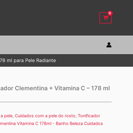
78 ml para Pele Radiante
nador Clementina + Vitamina C – 178 ml
a pele
,
Cuidados com a pele do rosto
,
Tonificador
ementina Vitamina C 178ml - Banho Beleza Cuidados