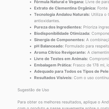
Fórmula Natural e Vegana:
Livre de para
Extrato de Clementina Orgânica:
Fonte n
Tecnologia Andalou Naturals:
Utiliza o
antioxidantes.
Pureza dos Ingredientes:
Prioriza ingre
Biodisponibilidade Otimizada:
Component
Sinergia de Componentes:
A combinação
pH Balanceado:
Formulado para respeitar
Aroma Cítrico Revigorante:
A clementin
Livre de Testes em Animais:
Compromiss
Embalagem Prática:
Frasco de 178 ml, id
Adequado para Todos os Tipos de Pele
Resultados Visíveis:
Com o uso contínuo
Sugestão de Uso
Para obter os melhores resultados, aplique o An
com o produto e passe suavemente sobre o rosto 