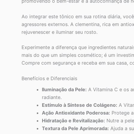
promovendo o bem-estar e a autoconfiança de nos
Ao integrar este tônico em sua rotina diária, voc
agressores externos. A clementina, rica em anti
rejuvenescer e iluminar seu rosto.
Experimente a diferença que ingredientes natura
mais do que um simples cosmético; é um investim
Compre com segurança e receba em sua casa, com
Benefícios e Diferenciais
Iluminação da Pele:
A Vitamina C e os a
radiante.
Estímulo à Síntese de Colágeno:
A Vitam
Ação Antioxidante Poderosa:
Protege as
Hidratação e Revitalização:
Nutre a pele
Textura da Pele Aprimorada:
Ajuda a su