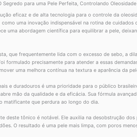
 O Segredo para uma Pele Perfeita, Controlando Oleosidad
Oleosidade
e
ção eficaz e de alta tecnologia para o controle da oleos
Poros
ta como uma inovação indispensável na rotina de cuidados
quantidade
ece uma abordagem científica para equilibrar a pele, deixa
ta, que frequentemente lida com o excesso de sebo, a di
 foi formulado precisamente para atender a essas demandas,
mover uma melhora contínua na textura e aparência da pel
is e duradouros é uma prioridade para o público brasileir
ão abre mão da qualidade e da eficácia. Sua fórmula avan
o matificante que perdura ao longo do dia.
nte deste tônico é notável. Ele auxilia na desobstrução d
es. O resultado é uma pele mais limpa, com poros menos v