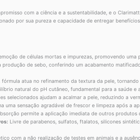
omisso com a ciência e a sustentabilidade, e o Clarimatte
nado por sua pureza e capacidade de entregar benefícios 
remoção de células mortas e impurezas, promovendo uma pe
 produção de sebo, conferindo um acabamento matificado 
 fórmula atua no refinamento da textura da pele, tornando
líbrio natural do pH cutâneo, fundamental para a saúde e 
es selecionados ajudam a acalmar a pele, reduzindo a verme
a uma sensação agradável de frescor e limpeza após a ap
bsorção permite a aplicação imediata de outros produtos
vos:
Livre de parabenos, sulfatos, ftalatos, silicones sintéti
co com a não realização de testes em animais e a ausênci