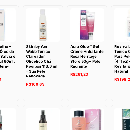
othe –
Skin by Ann
Aura Glow™ Gel
Reviva 
Óleo de
Webb Tônico
Creme Hidratante
Tônico 
Sálvia e
Clareador
Rosa Heritage
Para Pel
ul 60ml:
Glicólico Chá
Store 50g – Pele
(4 fl oz) 
Bem-
Rooibos 118.3 ml
Radiante
Revital
– Sua Pele
Natural
R$
261,20
Renovada
8
R$
198,
R$
160,89