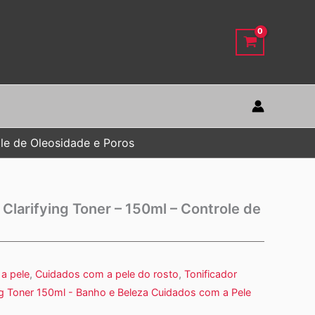
ole de Oleosidade e Poros
Clarifying Toner – 150ml – Controle de
a pele
,
Cuidados com a pele do rosto
,
Tonificador
ing Toner 150ml - Banho e Beleza Cuidados com a Pele