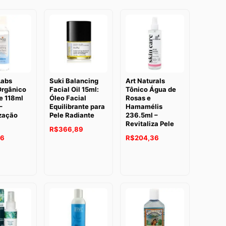
Labs
Suki Balancing
Art Naturals
Orgânico
Facial Oil 15ml:
Tônico Água de
e 118ml
Óleo Facial
Rosas e
–
Equilibrante para
Hamamélis
ização
Pele Radiante
236.5ml –
Revitaliza Pele
R$
366,89
26
R$
204,36