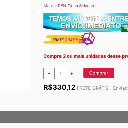
Marca:
REN Clean Skincare
Compre 2 ou mais unidades desse pr
REN
Comprar
-
+
Clean
Skincare
R$
330,12
Clarimatte
FRETE GRÁTIS - Enviado
Clarifying
Toner
-
150ml
-
Controle
de