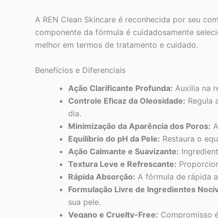
A REN Clean Skincare é reconhecida por seu compr
componente da fórmula é cuidadosamente selecio
melhor em termos de tratamento e cuidado.
Benefícios e Diferenciais
Ação Clarificante Profunda:
Auxilia na 
Controle Eficaz da Oleosidade:
Regula a
dia.
Minimização da Aparência dos Poros:
A
Equilíbrio do pH da Pele:
Restaura o equi
Ação Calmante e Suavizante:
Ingredient
Textura Leve e Refrescante:
Proporcion
Rápida Absorção:
A fórmula de rápida a
Formulação Livre de Ingredientes Noci
sua pele.
Vegano e Cruelty-Free:
Compromisso éti