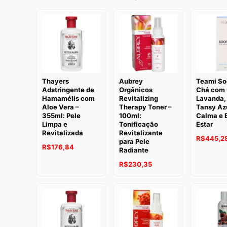
Thayers
Aubrey
Teami So
Adstringente de
Orgânicos
Chá com 
Hamamélis com
Revitalizing
Lavanda, 
Aloe Vera –
Therapy Toner –
Tansy Az
355ml: Pele
100ml:
Calma e 
Limpa e
Tonificação
Estar
Revitalizada
Revitalizante
R$
445,2
para Pele
R$
176,84
Radiante
R$
230,35