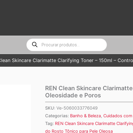
Pesquisar
produtos
lean Skincare Clarimatte Clarifying Toner – 150ml – Contr
REN Clean Skincare Clarimatte 
Oleosidade e Poros
SKU:
Ve-5060033776049
Categorias:
Banho & Beleza
,
Cuidados com 
Tag:
REN Clean Skincare Clarimatte Clarify
do Rosto Tônico para Pele Oleosa