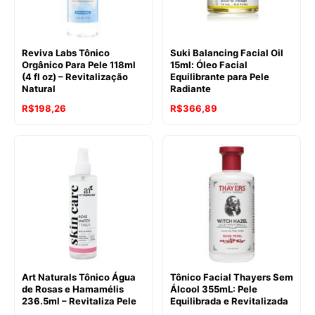
Reviva Labs Tônico
Suki Balancing Facial Oil
Orgânico Para Pele 118ml
15ml: Óleo Facial
(4 fl oz) – Revitalização
Equilibrante para Pele
Natural
Radiante
R$
198,26
R$
366,89
Art Naturals Tônico Água
Tônico Facial Thayers Sem
de Rosas e Hamamélis
Álcool 355mL: Pele
236.5ml – Revitaliza Pele
Equilibrada e Revitalizada