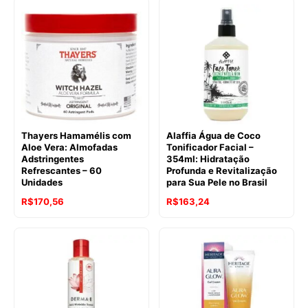
Thayers Hamamélis com
Alaffia Água de Coco
Aloe Vera: Almofadas
Tonificador Facial –
Adstringentes
354ml: Hidratação
Refrescantes – 60
Profunda e Revitalização
Unidades
para Sua Pele no Brasil
R$
170,56
R$
163,24