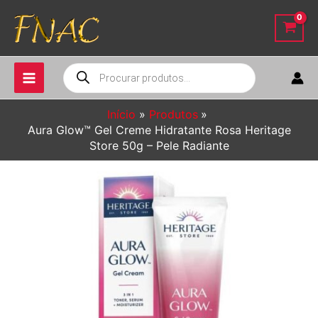
Ir
para
o
conteúdo
Pesquisar
produtos
Início
Produtos
Aura Glow™ Gel Creme Hidratante Rosa Heritage
Store 50g – Pele Radiante