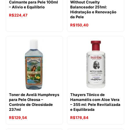
Calmante para Pele 100ml
Without Cruelty
– Alívio e Equilíbrio
Balanceador 251ml:
Hidratação e Renovação
R$
224,47
da Pele
R$
150,40
Toner de Avelã Humphreys
Thayers Tônico de
para Pele Oleosa –
Hamamélis com Aloe Vera
Controle de Oleosidade
– 355 ml: Pele Revitalizada
237ml
e Equilibrada
R$
129,54
R$
176,84