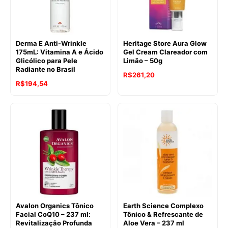
Derma E Anti-Wrinkle
Heritage Store Aura Glow
175mL: Vitamina A e Ácido
Gel Cream Clareador com
Glicólico para Pele
Limão – 50g
Radiante no Brasil
R$
261,20
R$
194,54
Avalon Organics Tônico
Earth Science Complexo
Facial CoQ10 – 237 ml:
Tônico & Refrescante de
Revitalização Profunda
Aloe Vera – 237 ml