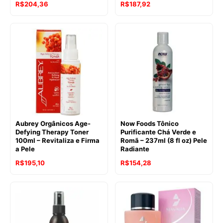
R$
204,36
R$
187,92
Aubrey Orgânicos Age-
Now Foods Tônico
Defying Therapy Toner
Purificante Chá Verde e
100ml – Revitaliza e Firma
Romã – 237ml (8 fl oz) Pele
a Pele
Radiante
R$
195,10
R$
154,28