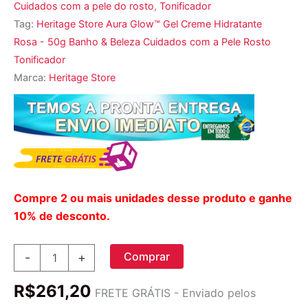
Cuidados com a pele do rosto
,
Tonificador
Tag:
Heritage Store Aura Glow™ Gel Creme Hidratante
Rosa - 50g Banho & Beleza Cuidados com a Pele Rosto
Tonificador
Marca:
Heritage Store
Compre 2 ou mais unidades desse produto e ganhe
10% de desconto.
Aura
Comprar
-
+
Glow™
Gel
R$
261,20
Creme
FRETE GRÁTIS - Enviado pelos
Hidratante