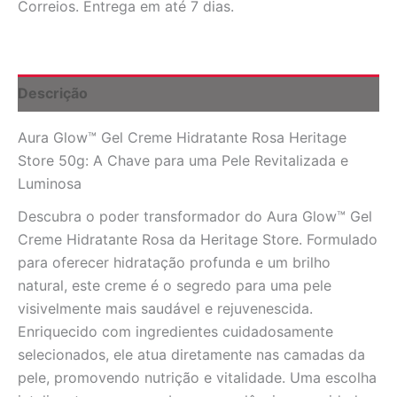
Correios. Entrega em até 7 dias.
Rosa
Heritage
Store
50g
-
Descrição
Pele
Radiante
Aura Glow™ Gel Creme Hidratante Rosa Heritage
quantidade
Store 50g: A Chave para uma Pele Revitalizada e
Luminosa
Descubra o poder transformador do Aura Glow™ Gel
Creme Hidratante Rosa da Heritage Store. Formulado
para oferecer hidratação profunda e um brilho
natural, este creme é o segredo para uma pele
visivelmente mais saudável e rejuvenescida.
Enriquecido com ingredientes cuidadosamente
selecionados, ele atua diretamente nas camadas da
pele, promovendo nutrição e vitalidade. Uma escolha