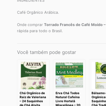
INGREDIENTES
Café Orgânico Arábica.
Onde comprar
Torrado Francês de Café Moído –
rápida para todo o Brasil.
Você também pode gostar
Chá Orgânico de
Erva Chá Todos
Bálsamo 
Raiz de Valeriana
Natural Cafeína
Orgânicas
– 24 Saquinhos
Livre Hortelã
Saquinho
de Chá Alvita
Miscelânea – 20
Chá Tradi