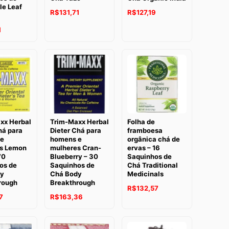
le Leaf
O
O
R$
131,71
R$
127,19
preço
preço
1
original
atual
era:
é:
R$143,28.
R$127,19.
xx Herbal
Trim-Maxx Herbal
Folha de
há para
Dieter Chá para
framboesa
e
homens e
orgânica chá de
s Lemon
mulheres Cran-
ervas – 16
70
Blueberry – 30
Saquinhos de
os de
Saquinhos de
Chá Traditional
y
Chá Body
Medicinals
rough
Breakthrough
R$
132,57
O
7
R$
163,36
preço
atual