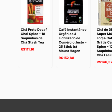
Chá Preto Decaf
Café Instantâneo
Chá de Di
Chai Spice – 18
Orgânico &
Super Má
Saquinhos de
Liofilizado de
Força Ca
Chá Stash Tea
Comércio Justo –
Grátis Ca
25 Stick (s)
Spice – 1
R$
111,16
Mount Hagen
Saquinho
Chá Laci
O
O
R$
152,88
R$
146,3
preço
preço
original
atual
era:
é:
R$171,45.
R$152,88.