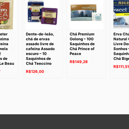
era:
R$210,0
eter
Dente-de-leão,
Chá Premium
Erva Ch
xima
chá de ervas
Oolong – 100
Natural
feína
assado livre de
Saquinhos de
Livre D
nela
cafeína Assado
Chá Prince of
Sonhos 
2
escuro – 10
Peace
Saquinh
s de
Saquinhos de
Chá Big
R$
149,28
 Le Beau
Chá Teeccino
R$
111,51
O
O
7
R$
126,00
preço
preço
original
atual
era:
é:
R$132,55.
R$126,00.