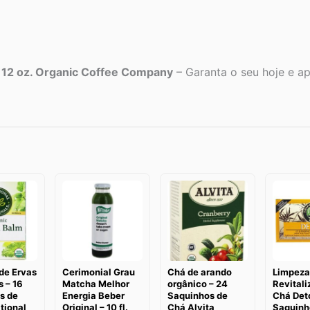
 12 oz. Organic Coffee Company
– Garanta o seu hoje e apr
de Ervas
Cerimonial Grau
Chá de arando
Limpeza
 – 16
Matcha Melhor
orgânico – 24
Revitali
s de
Energia Beber
Saquinhos de
Chá Det
tional
Original – 10 fl.
Chá Alvita
Saquinh