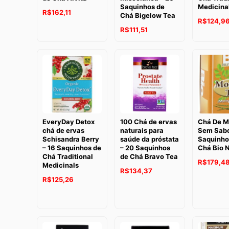
Saquinhos de
Medicina
R$
162,11
Chá Bigelow Tea
O
R$
124,9
R$
111,51
preço
original
era:
R$131,32
EveryDay Detox
100 Chá de ervas
Chá De M
chá de ervas
naturais para
Sem Sabo
Schisandra Berry
saúde da próstata
Saquinho
– 16 Saquinhos de
– 20 Saquinhos
Chá Bio N
Chá Traditional
de Chá Bravo Tea
R$
179,4
Medicinals
R$
134,37
R$
125,26