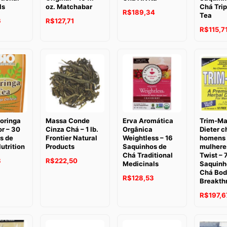
ls
oz. Matchabar
Chá Trip
R$
189,34
Tea
O
O
O
6
R$
127,71
R$
115,7
preço
preço
preço
atual
original
atual
é:
era:
é:
.
R$124,96.
R$134,46.
R$127,71.
oringa
Massa Conde
Erva Aromática
Trim-Ma
r – 30
Cinza Chá – 1 lb.
Orgânica
Dieter c
s de
Frontier Natural
Weightless – 16
homens 
utrition
Products
Saquinhos de
mulhere
Chá Traditional
Twist – 
8
R$
222,50
Medicinals
Saquinh
Chá Bod
R$
128,53
Breakth
O
R$
197,6
preço
original