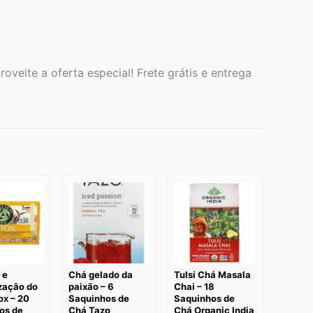
oveite a oferta especial! Frete grátis e entrega
 e
Chá gelado da
Tulsi Chá Masala
zação do
paixão – 6
Chai – 18
ox – 20
Saquinhos de
Saquinhos de
os de
Chá Tazo
Chá Organic India