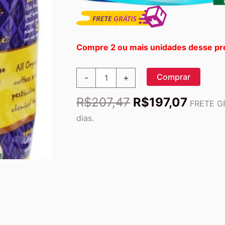
Compre 2 ou mais unidades desse pr
Torrado
Comprar
-
+
Francês
de
O
O
R$
207,47
R$
197,07
Café
FRETE GR
preço
preço
Moído
dias.
-
original
atual
12
era:
é:
oz.
R$207,47.
R$197,
Organic
Coffee
Company
quantidade