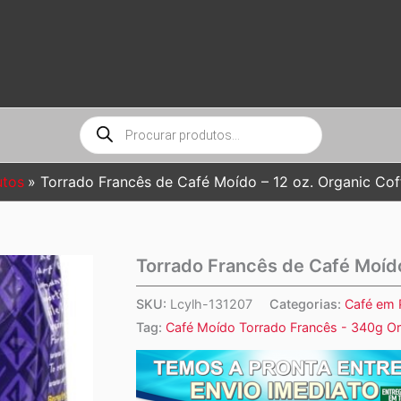
Pesquisar
produtos
utos
Torrado Francês de Café Moído – 12 oz. Organic C
Torrado Francês de Café Moíd
SKU:
Lcylh-131207
Categorias:
Café em 
Tag:
Café Moído Torrado Francês - 340g O