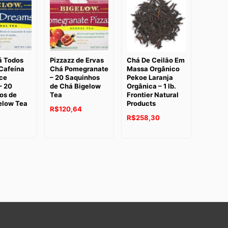
é:
9.
R$197,67.
á Todos
Pizzazz de Ervas
Chá De Ceilão Em
 Cafeína
Chá Pomegranate
Massa Orgânico
oce
– 20 Saquinhos
Pekoe Laranja
– 20
de Chá Bigelow
Orgânica – 1 lb.
os de
Tea
Frontier Natural
elow Tea
Products
R$
120,64
R$
258,30