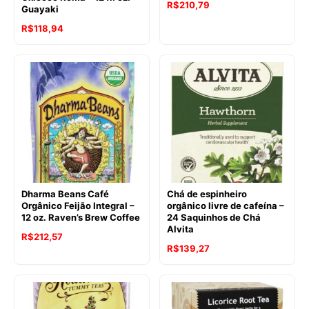
R$
210,79
Guayaki
R$
118,94
Dharma Beans Café
Chá de espinheiro
Orgânico Feijão Integral –
orgânico livre de cafeína –
12 oz. Raven’s Brew Coffee
24 Saquinhos de Chá
Alvita
R$
212,57
R$
139,27