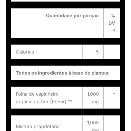
Quantidade por porção
%
DV
*
Calorias
5
Todos os ingredientes à base de plantas:
Folha de espinheiro
1,000
*
orgânico e flor [PhEur] **
mg
1,000
Mistura proprietária
mg