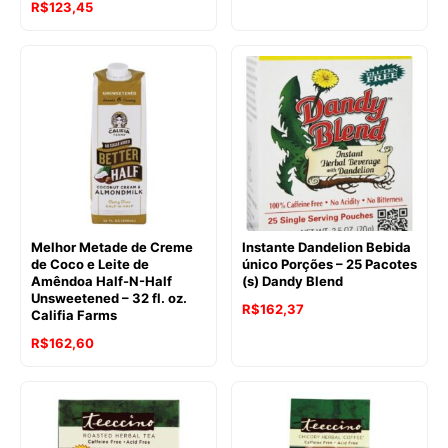
O
O
R$
123,45
preço
preço
preço
preço
original
atual
original
atual
era:
é:
era:
é:
R$437,53.
R$317,45.
R$144,74.
R$123,45.
Melhor Metade de Creme
Instante Dandelion Bebida
de Coco e Leite de
único Porções – 25 Pacotes
Amêndoa Half-N-Half
(s) Dandy Blend
Unsweetened – 32 fl. oz.
R$
162,37
Califia Farms
R$
162,60