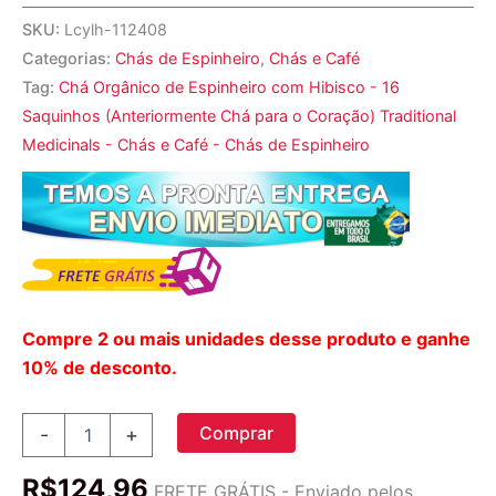
SKU:
Lcylh-112408
Categorias:
Chás de Espinheiro
,
Chás e Café
Tag:
Chá Orgânico de Espinheiro com Hibisco - 16
Saquinhos (Anteriormente Chá para o Coração) Traditional
Medicinals - Chás e Café - Chás de Espinheiro
Compre 2 ou mais unidades desse produto e ganhe
10% de desconto.
Hawthorn
Comprar
-
+
orgânico
com
R$
124,96
chá
FRETE GRÁTIS - Enviado pelos