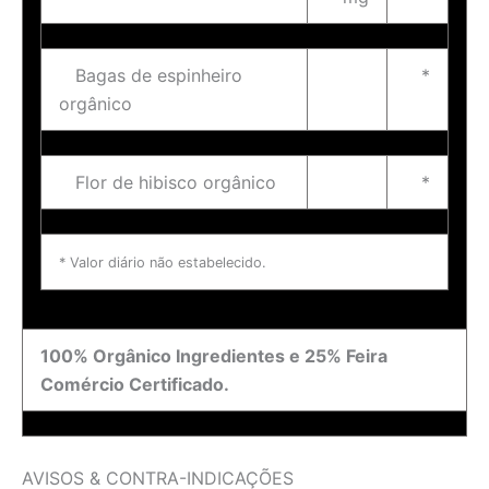
Bagas de espinheiro
*
orgânico
Flor de hibisco orgânico
*
* Valor diário não estabelecido.
100% Orgânico Ingredientes e 25% Feira
Comércio Certificado.
AVISOS & CONTRA-INDICAÇÕES