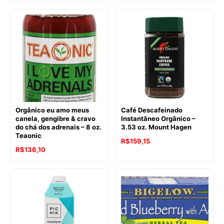
Orgânico eu amo meus
Café Descafeinado
canela, gengibre & cravo
Instantâneo Orgânico –
do chá dos adrenais – 8 oz.
3.53 oz. Mount Hagen
Teaonic
O
O
R$
159,15
O
O
R$
136,10
preço
preço
preço
preço
original
atual
original
atual
era:
é:
era:
é:
R$214,70.
R$159,15.
R$143,19.
R$136,10.