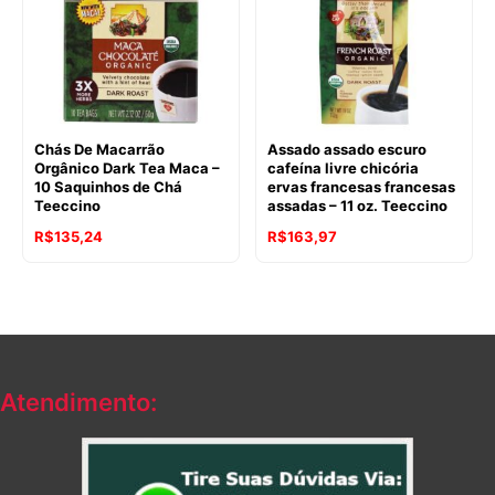
Chás De Macarrão
Assado assado escuro
Orgânico Dark Tea Maca –
cafeína livre chicória
10 Saquinhos de Chá
ervas francesas francesas
Teeccino
assadas – 11 oz. Teeccino
O
O
R$
135,24
R$
163,97
preço
preço
original
atual
era:
é:
R$195,51.
R$163,97.
Atendimento: