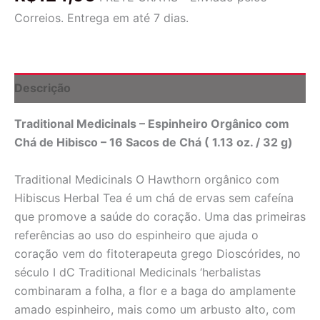
de
Correios. Entrega em até 7 dias.
ervas
de
hibisco
-
16
Descrição
Saquinhos
de
Traditional Medicinals – Espinheiro Orgânico com
Chá
(Anteriormente
Chá de Hibisco – 16 Sacos de Chá ( 1.13 oz. / 32 g)
Chá
para
Traditional Medicinals O Hawthorn orgânico com
o
Coração)
Hibiscus Herbal Tea é um chá de ervas sem cafeína
Traditional
que promove a saúde do coração. Uma das primeiras
Medicinals
referências ao uso do espinheiro que ajuda o
quantidade
coração vem do fitoterapeuta grego Dioscórides, no
século I dC Traditional Medicinals ‘herbalistas
combinaram a folha, a flor e a baga do amplamente
amado espinheiro, mais como um arbusto alto, com