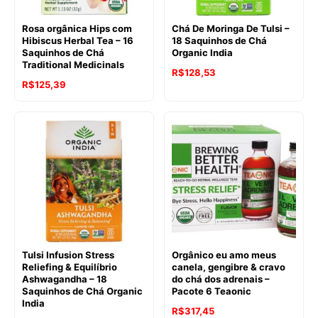
Rosa orgânica Hips com
Chá De Moringa De Tulsi –
Hibiscus Herbal Tea – 16
18 Saquinhos de Chá
Saquinhos de Chá
Organic India
Traditional Medicinals
R$
128,53
R$
125,39
Tulsi Infusion Stress
Orgânico eu amo meus
Reliefing & Equilíbrio
canela, gengibre & cravo
Ashwagandha – 18
do chá dos adrenais –
Saquinhos de Chá Organic
Pacote 6 Teaonic
India
O
O
R$
317,45