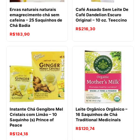
Ervas naturais naturais
Café Assado Sem Leite De
emagrecimento chá sem
Café Dandelion Escuro
cafeína – 25 Saquinhos de
Original – 10 oz. Teeccino
Chá Badia
O
O
R$
216,30
R$
183,90
preço
preço
original
atual
era:
é:
R$231,77.
R$216,30.
Instante Chá Gengibre Mel
Leite Orgânico Orgânico –
Cristais com Limão – 10
16 Saquinhos de Chá
Saquinho (s) Prince of
Traditional Medicinals
Peace
R$
120,74
R$
124,18