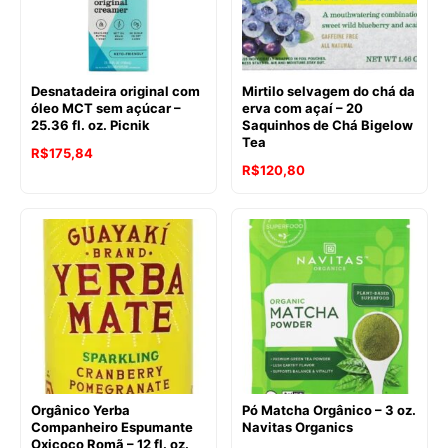
Desnatadeira original com
Mirtilo selvagem do chá da
óleo MCT sem açúcar –
erva com açaí – 20
25.36 fl. oz. Picnik
Saquinhos de Chá Bigelow
Tea
R$
175,84
R$
120,80
Orgânico Yerba
Pó Matcha Orgânico – 3 oz.
Companheiro Espumante
Navitas Organics
Oxicoco Romã – 12 fl. oz.