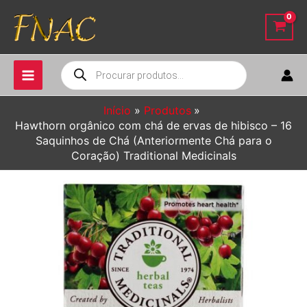
Ir
para
o
conteúdo
Pesquisar
produtos
Início
Produtos
Hawthorn orgânico com chá de ervas de hibisco – 16
Saquinhos de Chá (Anteriormente Chá para o
Coração) Traditional Medicinals