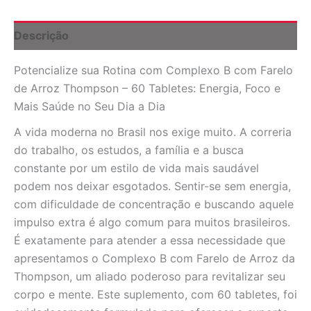
-
Energia
e
Descrição
Bem-
Estar
Potencialize sua Rotina com Complexo B com Farelo
60
Tabletes
de Arroz Thompson – 60 Tabletes: Energia, Foco e
quantidade
Mais Saúde no Seu Dia a Dia
A vida moderna no Brasil nos exige muito. A correria
do trabalho, os estudos, a família e a busca
constante por um estilo de vida mais saudável
podem nos deixar esgotados. Sentir-se sem energia,
com dificuldade de concentração e buscando aquele
impulso extra é algo comum para muitos brasileiros.
É exatamente para atender a essa necessidade que
apresentamos o Complexo B com Farelo de Arroz da
Thompson, um aliado poderoso para revitalizar seu
corpo e mente. Este suplemento, com 60 tabletes, foi