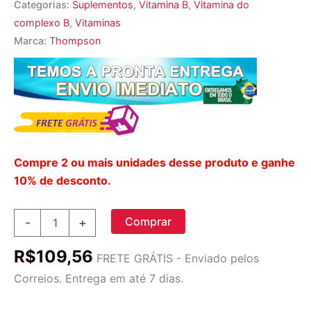
Categorias:
Suplementos
,
Vitamina B
,
Vitamina do
complexo B
,
Vitaminas
Marca:
Thompson
Compre 2 ou mais unidades desse produto e ganhe
10% de desconto.
Complexo
Comprar
-
+
B
com
R$
109,56
Farelo
FRETE GRÁTIS - Enviado pelos
de
Correios. Entrega em até 7 dias.
Arroz
Thompson