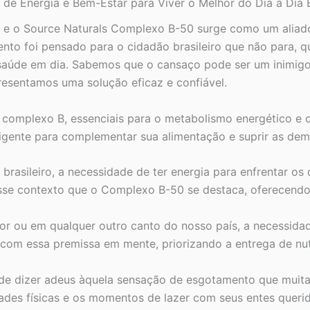
de Energia e Bem-Estar para Viver o Melhor do Dia a Dia B
a
Dia
s, e o Source Naturals Complexo B-50 surge como um aliado
no
Brasil
nto foi pensado para o cidadão brasileiro que não para, q
quantidade
 saúde em dia. Sabemos que o cansaço pode ser um inimigo
presentamos uma solução eficaz e confiável.
complexo B, essenciais para o metabolismo energético e 
ligente para complementar sua alimentação e suprir as de
brasileiro, a necessidade de ter energia para enfrentar os 
sse contexto que o Complexo B-50 se destaca, oferecendo 
or ou em qualquer outro canto do nosso país, a necessidade
om essa premissa em mente, priorizando a entrega de nutr
e dizer adeus àquela sensação de esgotamento que muita
dades físicas e os momentos de lazer com seus entes queri