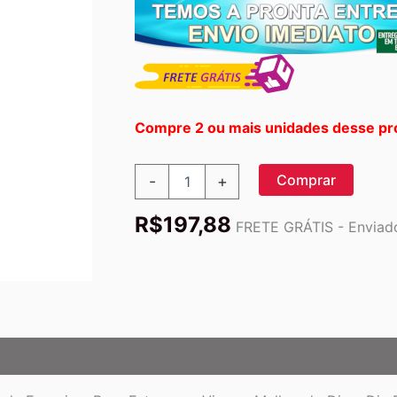
Compre 2 ou mais unidades desse pr
Source
Comprar
-
+
Naturals
Complexo
R$
197,88
B-
FRETE GRÁTIS - Enviado
50:
Energia
e
Bem-
Estar
para
o
Seu
Dia