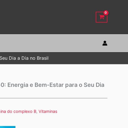
eu Dia a Dia no Brasil
: Energia e Bem-Estar para o Seu Dia
mina do complexo B
,
Vitaminas