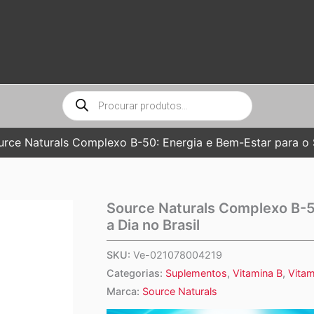
Pesquisar
produtos
urce Naturals Complexo B-50: Energia e Bem-Estar para o S
Source Naturals Complexo B-50
a Dia no Brasil
SKU:
Ve-021078004219
Categorias:
Suplementos
,
Vitamina B
,
Vita
Marca:
Source Naturals