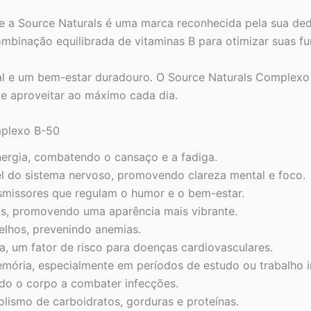
 e a Source Naturals é uma marca reconhecida pela sua de
binação equilibrada de vitaminas B para otimizar suas fu
tal e um bem-estar duradouro. O Source Naturals Complex
de aproveitar ao máximo cada dia.
mplexo B-50
nergia, combatendo o cansaço e a fadiga.
l do sistema nervoso, promovendo clareza mental e foco.
smissores que regulam o humor e o bem-estar.
as, promovendo uma aparência mais vibrante.
elhos, prevenindo anemias.
na, um fator de risco para doenças cardiovasculares.
emória, especialmente em períodos de estudo ou trabalho i
ndo o corpo a combater infecções.
ismo de carboidratos, gorduras e proteínas.