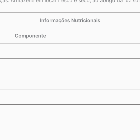
ças. Armazene em local fresco e seco, ao abrigo da luz sola
Informações Nutricionais
Componente