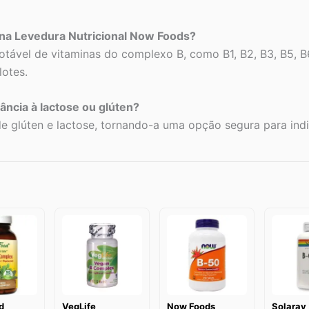
 na Levedura Nutricional Now Foods?
tável de vitaminas do complexo B, como B1, B2, B3, B5, B6
lotes.
ncia à lactose ou glúten?
 de glúten e lactose, tornando-a uma opção segura para indi
d
VegLife
Now Foods
Solaray