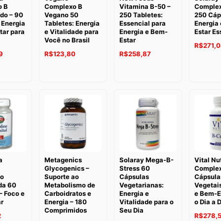
o B
Complexo B
Vitamina B-50 –
Complex
do – 90
Vegano 50
250 Tabletes:
250 Cáp
 Energia
Tabletes: Energia
Essencial para
Energia
tar para
e Vitalidade para
Energia e Bem-
Estar Es
Você no Brasil
Estar
R$
271,
9
R$
123,80
R$
258,87
a
Metagenics
Solaray Mega-B-
Vital Nu
Glycogenics –
Stress 60
Complex
ão
Suporte ao
Cápsulas
Cápsula
da 60
Metabolismo de
Vegetarianas:
Vegetais
– Foco e
Carboidratos e
Energia e
e Bem-E
r
Energia – 180
Vitalidade para o
o Dia a 
Comprimidos
Seu Dia
2
R$
278,