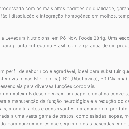
processada com os mais altos padrões de qualidade, garant
a fácil dissolução e integração homogênea em molhos, tem
 a Levedura Nutricional em Pó Now Foods 284g. Uma escolh
l para pronta entrega no Brasil, com a garantia de um prod
 perfil de sabor rico e agradável, ideal para substituir qu
tém vitaminas B1 (Tiamina), B2 (Riboflavina), B3 (Niacina),
essenciais para diversas funções corporais.
do complexo B desempenham um papel crucial na conversã
ara a manutenção da função neurológica e a redução do ca
ciais, aromatizantes e conservantes, garantindo um produto 
nada a uma vasta gama de pratos, como saladas, sopas, mol
o para consumidores que seguem dietas baseadas em pla