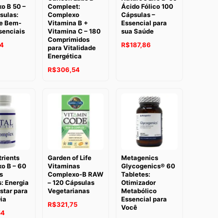
o B 50 –
Compleet:
Ácido Fólico 100
sulas:
Complexo
Cápsulas –
 e Bem-
Vitamina B +
Essencial para
senciais
Vitamina C – 180
sua Saúde
Comprimidos
04
R$
187,86
para Vitalidade
Energética
R$
306,54
trients
Garden of Life
Metagenics
o B – 60
Vitaminas
Glycogenics® 60
s
Complexo-B RAW
Tabletes:
: Energia
– 120 Cápsulas
Otimizador
star para
Vegetarianas
Metabólico
Dia
Essencial para
R$
321,75
Você
54