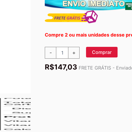
Compre 2 ou mais unidades desse pr
Levedura
Comprar
-
+
Nutricional
em
R$
147,03
Pó
FRETE GRÁTIS - Enviado
Now
Foods
284g:
Sabor
Queijo
Vegano
e
Nutrição
Essencial
quantidade