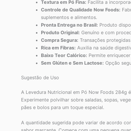
Textura em Pó Fina:
Facilita a incorpor
Controle de Qualidade Now Foods:
Fabr
suplementos e alimentos.
Pronta Entrega no Brasil:
Produto dispon
Produto Original:
Genuíno e com procedê
Compra Segura:
Transações protegidas 
Rica em Fibras:
Auxilia na saúde digesti
Baixo Teor Calórico:
Permite enriquecer 
Sem Glúten e Sem Lactose:
Opção segur
Sugestão de Uso
A Levedura Nutricional em Pó Now Foods 284g é e
Experimente polvilhar sobre saladas, sopas, veg
pães e bolos para um toque especial.
A quantidade sugerida pode variar de acordo com 
sabor marcante. Comece com uma pequena quanti