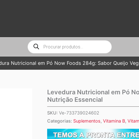
Pesquisar
produtos
dura Nutricional em Pó Now Foods 284g: Sabor Queijo Vega
Levedura Nutricional em Pó N
Nutrição Essencial
SKU:
Ve-733739024602
Categorias:
Suplementos
,
Vitamina B
,
Vita