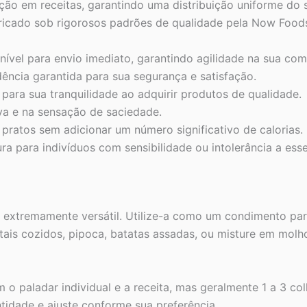
ação em receitas, garantindo uma distribuição uniforme do s
icado sob rigorosos padrões de qualidade pela Now Food
ível para envio imediato, garantindo agilidade na sua com
ncia garantida para sua segurança e satisfação.
para sua tranquilidade ao adquirir produtos de qualidade.
va e na sensação de saciedade.
pratos sem adicionar um número significativo de calorias.
a para indivíduos com sensibilidade ou intolerância a es
xtremamente versátil. Utilize-a como um condimento para 
etais cozidos, pipoca, batatas assadas, ou misture em mo
o paladar individual e a receita, mas geralmente 1 a 3 col
dade e ajuste conforme sua preferência.