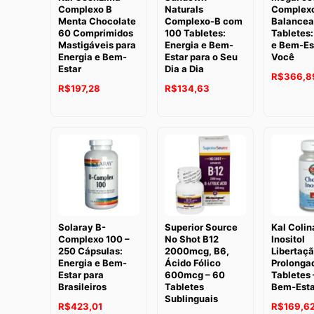
Complexo B
Naturals
Complex
Menta Chocolate
Complexo-B com
Balancea
60 Comprimidos
100 Tabletes:
Tabletes:
Mastigáveis para
Energia e Bem-
e Bem-Es
Energia e Bem-
Estar para o Seu
Você
Estar
Dia a Dia
R$
366,8
R$
197,28
R$
134,63
Solaray B-
Superior Source
Kal Colin
Complexo 100 –
No Shot B12
Inositol
250 Cápsulas:
2000mcg, B6,
Libertaç
Energia e Bem-
Ácido Fólico
Prolonga
Estar para
600mcg – 60
Tabletes 
Brasileiros
Tabletes
Bem-Esta
Sublinguais
R$
423,01
R$
169,6