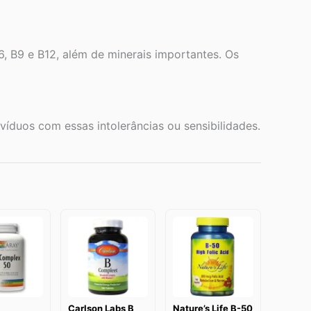
, B9 e B12, além de minerais importantes. Os
víduos com essas intolerâncias ou sensibilidades.
Carlson Labs B
Nature’s Life B-50