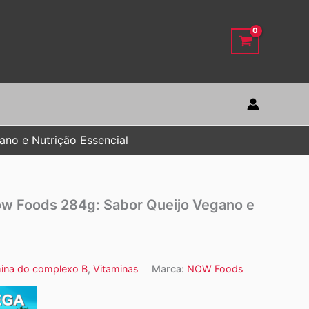
no e Nutrição Essencial
ow Foods 284g: Sabor Queijo Vegano e
mina do complexo B
,
Vitaminas
Marca:
NOW Foods