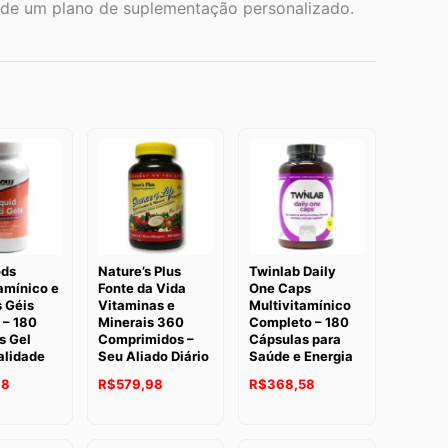
ão de um plano de suplementação personalizado.
ods
Nature’s Plus
Twinlab Daily
amínico e
Fonte da Vida
One Caps
 Géis
Vitaminas e
Multivitamínico
 – 180
Minerais 360
Completo – 180
s Gel
Comprimidos –
Cápsulas para
alidade
Seu Aliado Diário
Saúde e Energia
38
R$
579,98
R$
368,58