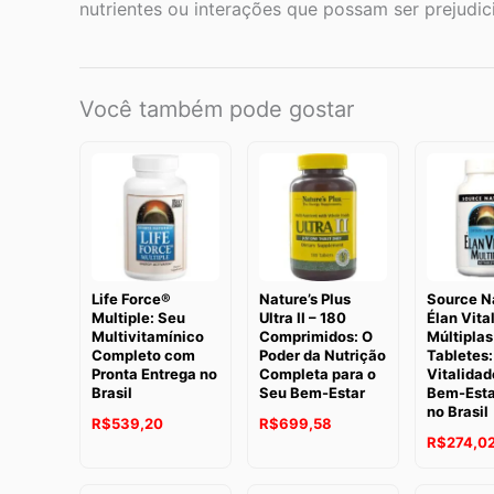
nutrientes ou interações que possam ser prejudic
Você também pode gostar
Life Force®
Nature’s Plus
Source N
Multiple: Seu
Ultra II – 180
Élan Vita
Multivitamínico
Comprimidos: O
Múltiplas
Completo com
Poder da Nutrição
Tabletes:
Pronta Entrega no
Completa para o
Vitalidad
Brasil
Seu Bem-Estar
Bem-Estar
no Brasil
R$
539,20
R$
699,58
R$
274,0