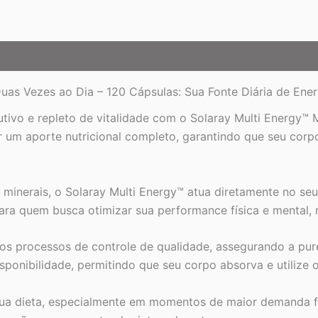
Vitalidade
para
o
Seu
Dia
quantidade
 Duas Vezes ao Dia – 120 Cápsulas: Sua Fonte Diária de En
ivo e repleto de vitalidade com o Solaray Multi Energy™ M
r um aporte nutricional completo, garantindo que seu corpo
inerais, o Solaray Multi Energy™ atua diretamente no seu
para quem busca otimizar sua performance física e mental,
os processos de controle de qualidade, assegurando a pur
ponibilidade, permitindo que seu corpo absorva e utilize os
sua dieta, especialmente em momentos de maior demanda fí