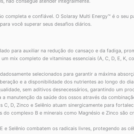
es, não consegue atender integralmente.
 completa e confiável. O Solaray Multi Energy™ é o seu pa
para você superar seus desafios diários.
ado para auxiliar na redução do cansaço e da fadiga, pr
m mix completo de vitaminas essenciais (A, C, D, E, K, co
idadosamente selecionados para garantir a máxima absorçã
iberação e a disponibilidade dos nutrientes ao longo do dia
qualidade, sem aditivos desnecessários, garantindo um prod
a a manutenção da saúde dos ossos através da combinação
s C, D, Zinco e Selênio atuam sinergicamente para fortalec
s do complexo B e minerais como Magnésio e Zinco são cru
E e Selênio combatem os radicais livres, protegendo as cél