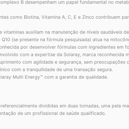
omplexo B desempenham um papel fundamental no metabol
ntes como Biotina, Vitamina A, C, E e Zinco contribuem p
 vitaminas auxiliam na manutenção de níveis saudáveis de p
10 (se presente na fórmula pesquisada) atua na mitocôndr
onhecida por desenvolver fórmulas com ingredientes em fo
volvido com a expertise da Solaray, marca reconhecida m
uprimento com agilidade e segurança, sem preocupações 
ínico com a tranquilidade de uma transação segura.
laray Multi Energy™ com a garantia de qualidade.
referencialmente divididas em duas tomadas, uma pela manh
entação de um profissional de saúde qualificado.