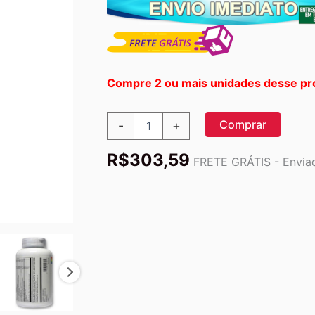
Compre 2 ou mais unidades desse pr
Solaray
Comprar
-
+
Multi
Energy™
R$
303,59
Multivitamínico
FRETE GRÁTIS - Enviad
e
Mineral
Duas
Vezes
ao
Dia
-
120
Cápsulas:
Energia
e