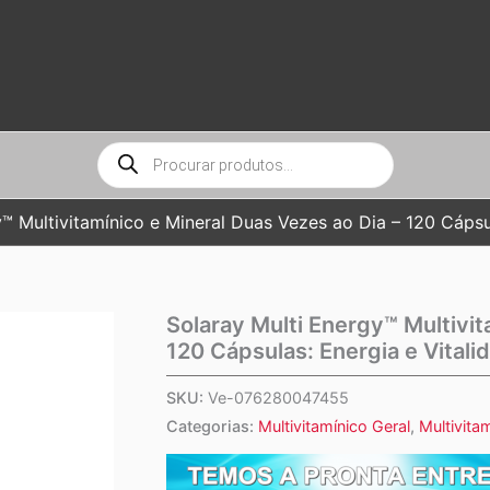
Pesquisar
produtos
™ Multivitamínico e Mineral Duas Vezes ao Dia – 120 Cápsul
Solaray Multi Energy™ Multivit
120 Cápsulas: Energia e Vitali
SKU:
Ve-076280047455
Categorias:
Multivitamínico Geral
,
Multivita