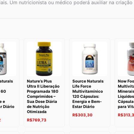
iais. Um nutricionista ou médico poderá auxiliar na criaç
aturals
Nature’s Plus
Source Naturals
Now Fo
l
Ultra II Liberação
Life Force
Multivit
 60
Programada 180
Multivitamínico
Minerais
Comprimidos –
120 Cápsulas:
Líquidos
e e
Sua Dose Diária
Energia e Bem-
Cápsula
 Diário
de Nutrição
Estar Diário
para Vit
Otimizada
R$
303,30
R$
313,
2
R$
769,73