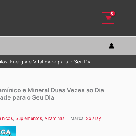
as: Energia e Vitalidade para o Seu Dia
amínico e Mineral Duas Vezes ao Dia –
dade para o Seu Dia
minicos
,
Suplementos
,
Vitaminas
Marca:
Solaray