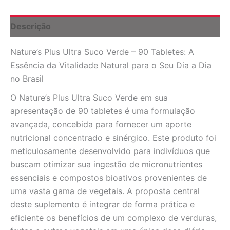
Tabletes:
Vitalidade
e
Descrição
Nutrição
Completa
Nature’s Plus Ultra Suco Verde – 90 Tabletes: A
no
Brasil
Essência da Vitalidade Natural para o Seu Dia a Dia
quantidade
no Brasil
O Nature’s Plus Ultra Suco Verde em sua
apresentação de 90 tabletes é uma formulação
avançada, concebida para fornecer um aporte
nutricional concentrado e sinérgico. Este produto foi
meticulosamente desenvolvido para indivíduos que
buscam otimizar sua ingestão de micronutrientes
essenciais e compostos bioativos provenientes de
uma vasta gama de vegetais. A proposta central
deste suplemento é integrar de forma prática e
eficiente os benefícios de um complexo de verduras,