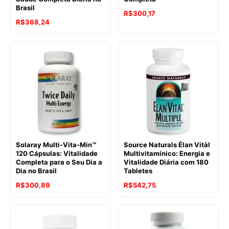
Brasil
R$
300,17
R$
368,24
Solaray Multi-Vita-Min™
Source Naturals Élan Vitàl
120 Cápsulas: Vitalidade
Multivitamínico: Energia e
Completa para o Seu Dia a
Vitalidade Diária com 180
Dia no Brasil
Tabletes
R$
300,89
R$
542,75