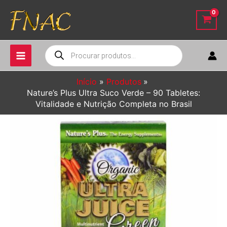
Ir
para
o
conteúdo
Pesquisar
produtos
Início
Produtos
Nature’s Plus Ultra Suco Verde – 90 Tabletes:
Vitalidade e Nutrição Completa no Brasil