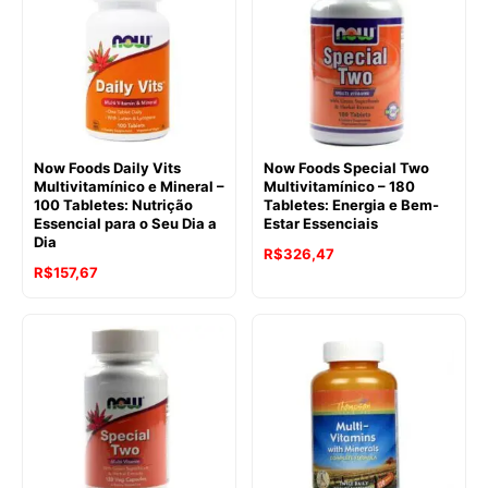
Now Foods Daily Vits
Now Foods Special Two
Multivitamínico e Mineral –
Multivitamínico – 180
100 Tabletes: Nutrição
Tabletes: Energia e Bem-
Essencial para o Seu Dia a
Estar Essenciais
Dia
R$
326,47
R$
157,67