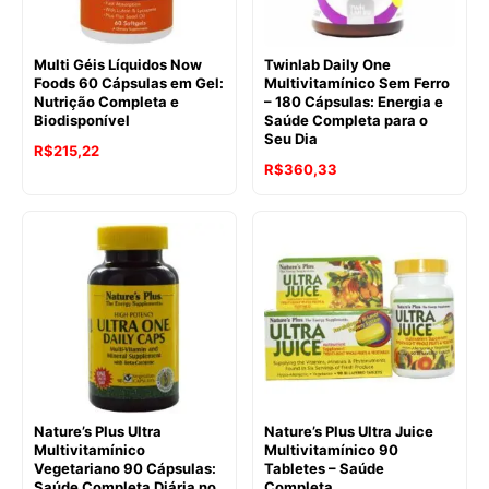
Multi Géis Líquidos Now
Twinlab Daily One
Foods 60 Cápsulas em Gel:
Multivitamínico Sem Ferro
Nutrição Completa e
– 180 Cápsulas: Energia e
Biodisponível
Saúde Completa para o
Seu Dia
R$
215,22
R$
360,33
Nature’s Plus Ultra
Nature’s Plus Ultra Juice
Multivitamínico
Multivitamínico 90
Vegetariano 90 Cápsulas:
Tabletes – Saúde
Saúde Completa Diária no
Completa