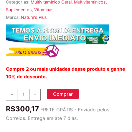
Categorias:
Multivitamínico Geral
,
Multivitaminicos
,
Suplementos
,
Vitaminas
Marca:
Nature's Plus
Compre 2 ou mais unidades desse produto e ganhe
10% de desconto.
Nature's
Comprar
-
+
Plus
Ultra
R$
300,17
Suco
FRETE GRÁTIS - Enviado pelos
Verde
Correios. Entrega em até 7 dias.
-
90