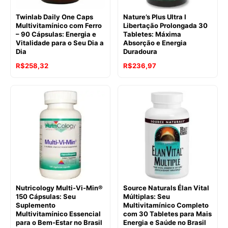
Twinlab Daily One Caps
Nature’s Plus Ultra I
Multivitamínico com Ferro
Libertação Prolongada 30
– 90 Cápsulas: Energia e
Tabletes: Máxima
Vitalidade para o Seu Dia a
Absorção e Energia
Dia
Duradoura
R$
258,32
R$
236,97
Nutricology Multi-Vi-Min®
Source Naturals Élan Vital
150 Cápsulas: Seu
Múltiplas: Seu
Suplemento
Multivitamínico Completo
Multivitamínico Essencial
com 30 Tabletes para Mais
para o Bem-Estar no Brasil
Energia e Saúde no Brasil