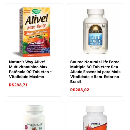
Nature’s Way Alive!
Source Naturals Life Force
Multivitamínico Max
Multiple 60 Tabletes: Seu
Potência 90 Tabletes –
Aliado Essencial para Mais
Vitalidade Máxima
Vitalidade e Bem-Estar no
Brasil
R$
288,71
R$
268,92