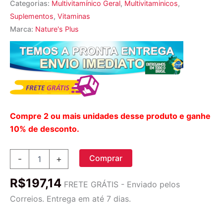
Categorias:
Multivitamínico Geral
,
Multivitaminicos
,
Suplementos
,
Vitaminas
Marca:
Nature's Plus
Compre 2 ou mais unidades desse produto e ganhe
10% de desconto.
Nature's
Comprar
-
+
Plus
Source
R$
197,14
of
FRETE GRÁTIS - Enviado pelos
Life
Correios. Entrega em até 7 dias.
Multivitamínico
30