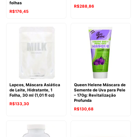
folhas
R$
288,86
R$
176,45
Lapcos, Máscara Asiática
Queen Helene Máscara de
de Leite, Hidratante, 1
Semente de Uva para Pele
Folha, 30 ml (1,01 fl oz)
– 170g: Revitalização
Profunda
R$
133,30
R$
130,68