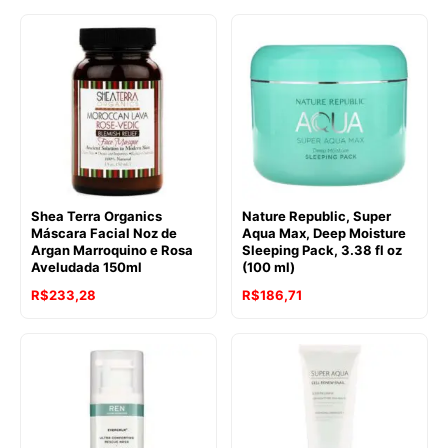
Shea Terra Organics
Nature Republic, Super
Máscara Facial Noz de
Aqua Max, Deep Moisture
Argan Marroquino e Rosa
Sleeping Pack, 3.38 fl oz
Aveludada 150ml
(100 ml)
R$
233,28
R$
186,71