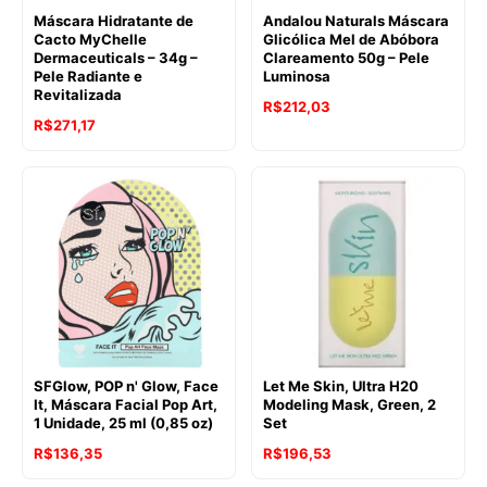
Máscara Hidratante de
Andalou Naturals Máscara
Cacto MyChelle
Glicólica Mel de Abóbora
Dermaceuticals – 34g –
Clareamento 50g – Pele
Pele Radiante e
Luminosa
Revitalizada
R$
212,03
R$
271,17
SFGlow, POP n' Glow, Face
Let Me Skin, Ultra H20
It, Máscara Facial Pop Art,
Modeling Mask, Green, 2
1 Unidade, 25 ml (0,85 oz)
Set
R$
136,35
R$
196,53