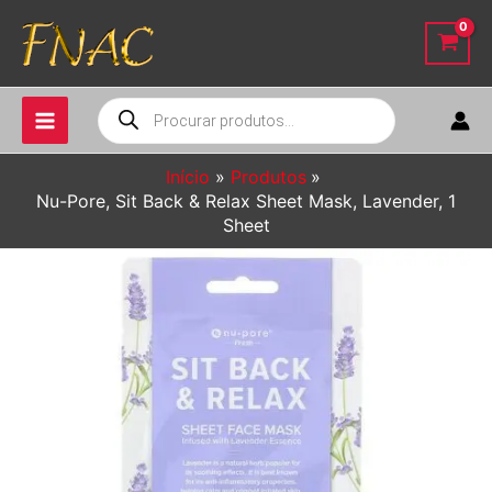
Ir
para
o
conteúdo
Pesquisar
produtos
Início
Produtos
Nu-Pore, Sit Back & Relax Sheet Mask, Lavender, 1
Sheet