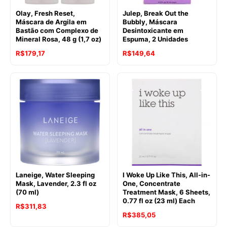
Olay, Fresh Reset,
Julep, Break Out the
Máscara de Argila em
Bubbly, Máscara
Bastão com Complexo de
Desintoxicante em
Mineral Rosa, 48 g (1,7 oz)
Espuma, 2 Unidades
R$
179,17
R$
149,64
Laneige, Water Sleeping
I Woke Up Like This, All-in-
Mask, Lavender, 2.3 fl oz
One, Concentrate
(70 ml)
Treatment Mask, 6 Sheets,
0.77 fl oz (23 ml) Each
R$
311,83
R$
385,05