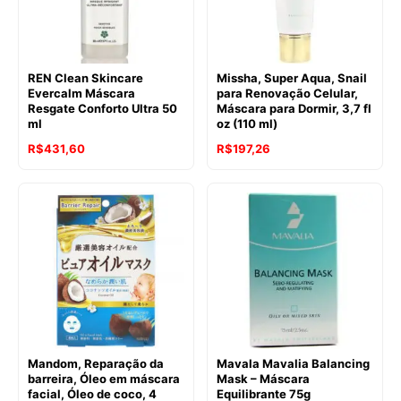
REN Clean Skincare
Missha, Super Aqua, Snail
Evercalm Máscara
para Renovação Celular,
Resgate Conforto Ultra 50
Máscara para Dormir, 3,7 fl
ml
oz (110 ml)
R$
431,60
R$
197,26
Mandom, Reparação da
Mavala Mavalia Balancing
barreira, Óleo em máscara
Mask – Máscara
facial, Óleo de coco, 4
Equilibrante 75g