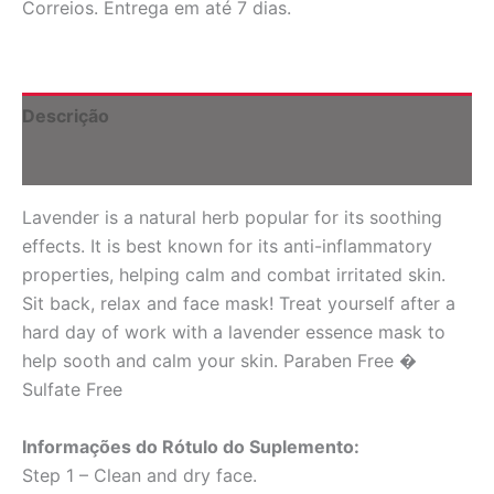
Correios. Entrega em até 7 dias.
Relax
Sheet
Mask,
Lavender,
1
Descrição
Sheet
quantidade
Informação adicional
Lavender is a natural herb popular for its soothing
effects. It is best known for its anti-inflammatory
properties, helping calm and combat irritated skin.
Sit back, relax and face mask! Treat yourself after a
hard day of work with a lavender essence mask to
help sooth and calm your skin. Paraben Free �
Sulfate Free
Informações do Rótulo do Suplemento:
Step 1 – Clean and dry face.