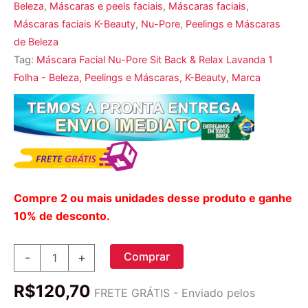
Beleza
,
Máscaras e peels faciais
,
Máscaras faciais
,
Máscaras faciais K-Beauty
,
Nu-Pore
,
Peelings e Máscaras
de Beleza
Tag:
Máscara Facial Nu-Pore Sit Back & Relax Lavanda 1
Folha - Beleza, Peelings e Máscaras, K-Beauty, Marca
Compre 2 ou mais unidades desse produto e ganhe
10% de desconto.
Nu-
Comprar
-
+
Pore,
Sit
R$
120,70
Back
FRETE GRÁTIS - Enviado pelos
&