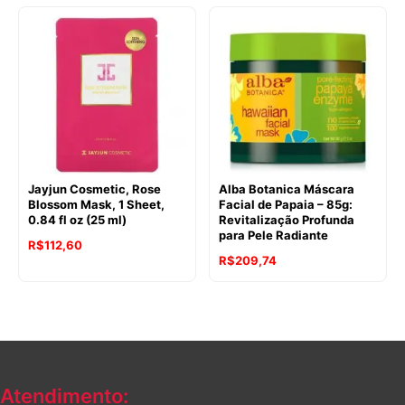
Jayjun Cosmetic, Rose
Alba Botanica Máscara
Blossom Mask, 1 Sheet,
Facial de Papaia – 85g:
0.84 fl oz (25 ml)
Revitalização Profunda
para Pele Radiante
R$
112,60
R$
209,74
Atendimento: