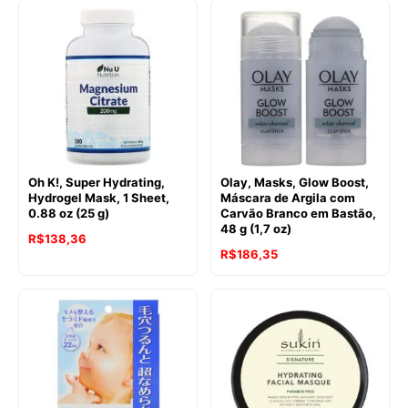
Oh K!, Super Hydrating,
Olay, Masks, Glow Boost,
Hydrogel Mask, 1 Sheet,
Máscara de Argila com
0.88 oz (25 g)
Carvão Branco em Bastão,
48 g (1,7 oz)
R$
138,36
R$
186,35