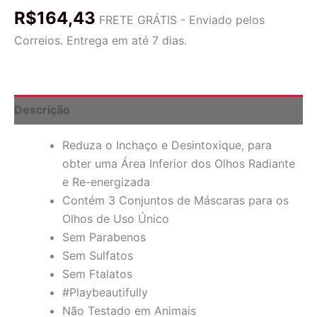
para
R$
164,43
a
FRETE GRÁTIS - Enviado pelos
Área
Correios. Entrega em até 7 dias.
Inferior
dos
Olhos
de
Hidrogel
Descrição
e
Carvão,
Reduza o Inchaço e Desintoxique, para
Conjunto
com
obter uma Área Inferior dos Olhos Radiante
3
e Re-energizada
Máscaras
Contém 3 Conjuntos de Máscaras para os
quantidade
Olhos de Uso Único
Sem Parabenos
Sem Sulfatos
Sem Ftalatos
#Playbeautifully
Não Testado em Animais