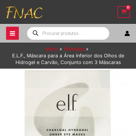
Ir
para
o
conteúdo
Pesquisar
produtos
Início
Produtos
E.L.F., Máscara para a Área Inferior dos Olhos de
Hidrogel e Carvão, Conjunto com 3 Máscaras