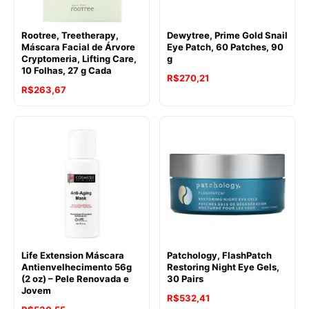
Rootree, Treetherapy,
Dewytree, Prime Gold Snail
Máscara Facial de Árvore
Eye Patch, 60 Patches, 90
Cryptomeria, Lifting Care,
g
10 Folhas, 27 g Cada
R$
270,21
R$
263,67
Life Extension Máscara
Patchology, FlashPatch
Antienvelhecimento 56g
Restoring Night Eye Gels,
(2 oz) – Pele Renovada e
30 Pairs
Jovem
R$
532,41