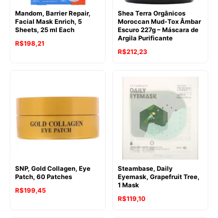
Mandom, Barrier Repair,
Shea Terra Orgânicos
Facial Mask Enrich, 5
Moroccan Mud-Tox Âmbar
Sheets, 25 ml Each
Escuro 227g – Máscara de
Argila Purificante
R$
198,21
R$
212,23
SNP, Gold Collagen, Eye
Steambase, Daily
Patch, 60 Patches
Eyemask, Grapefruit Tree,
1 Mask
R$
199,45
R$
119,10