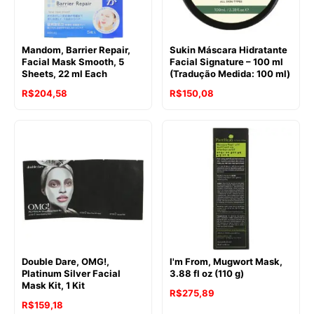
Mandom, Barrier Repair,
Sukin Máscara Hidratante
Facial Mask Smooth, 5
Facial Signature – 100 ml
Sheets, 22 ml Each
(Tradução Medida: 100 ml)
R$
204,58
R$
150,08
Double Dare, OMG!,
I'm From, Mugwort Mask,
Platinum Silver Facial
3.88 fl oz (110 g)
Mask Kit, 1 Kit
R$
275,89
R$
159,18