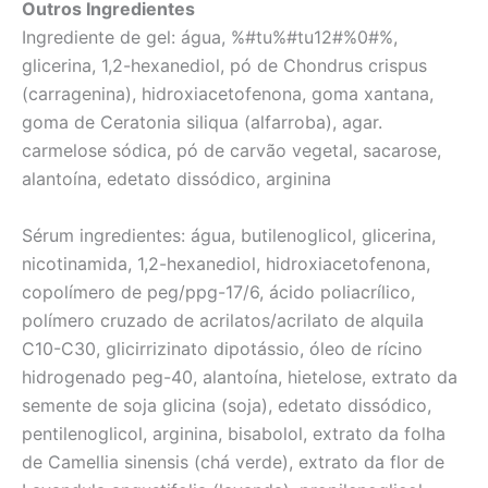
Outros Ingredientes
Ingrediente de gel: água, %#tu%#tu12#%0#%,
glicerina, 1,2-hexanediol, pó de Chondrus crispus
(carragenina), hidroxiacetofenona, goma xantana,
goma de Ceratonia siliqua (alfarroba), agar.
carmelose sódica, pó de carvão vegetal, sacarose,
alantoína, edetato dissódico, arginina
Sérum ingredientes: água, butilenoglicol, glicerina,
nicotinamida, 1,2-hexanediol, hidroxiacetofenona,
copolímero de peg/ppg-17/6, ácido poliacrílico,
polímero cruzado de acrilatos/acrilato de alquila
C10-C30, glicirrizinato dipotássio, óleo de rícino
hidrogenado peg-40, alantoína, hietelose, extrato da
semente de soja glicina (soja), edetato dissódico,
pentilenoglicol, arginina, bisabolol, extrato da folha
de Camellia sinensis (chá verde), extrato da flor de