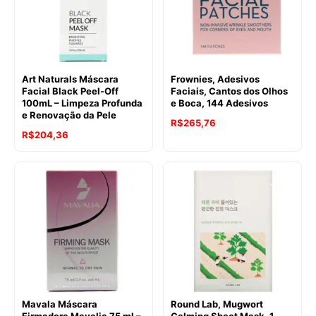
Art Naturals Máscara
Frownies, Adesivos
Facial Black Peel-Off
Faciais, Cantos dos Olhos
100mL – Limpeza Profunda
e Boca, 144 Adesivos
e Renovação da Pele
R$
265,76
R$
204,36
Mavala Máscara
Round Lab, Mugwort
Firmadora Mavalia 75 ml –
Calming Sheet Mask, 1