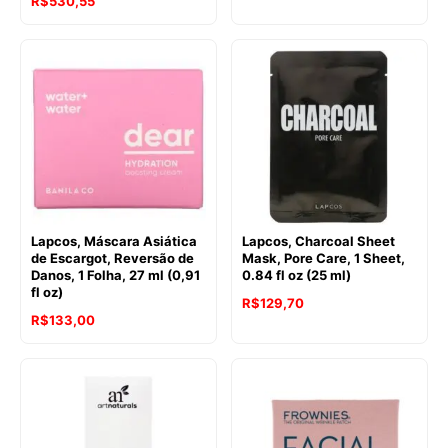
R$
530,55
Lapcos, Máscara Asiática
Lapcos, Charcoal Sheet
de Escargot, Reversão de
Mask, Pore Care, 1 Sheet,
Danos, 1 Folha, 27 ml (0,91
0.84 fl oz (25 ml)
fl oz)
R$
129,70
R$
133,00