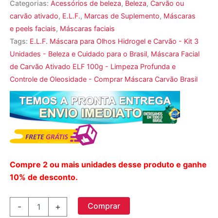
Categorias:
Acessórios de beleza
,
Beleza
,
Carvão ou
carvão ativado
,
E.L.F.
,
Marcas de Suplemento
,
Máscaras
e peels faciais
,
Máscaras faciais
Tags:
E.L.F. Máscara para Olhos Hidrogel e Carvão - Kit 3
Unidades - Beleza e Cuidado para o Brasil
,
Máscara Facial
de Carvão Ativado ELF 100g - Limpeza Profunda e
Controle de Oleosidade - Comprar Máscara Carvão Brasil
Compre 2 ou mais unidades desse produto e ganhe
10% de desconto.
E.L.F.,
Comprar
-
+
Máscara