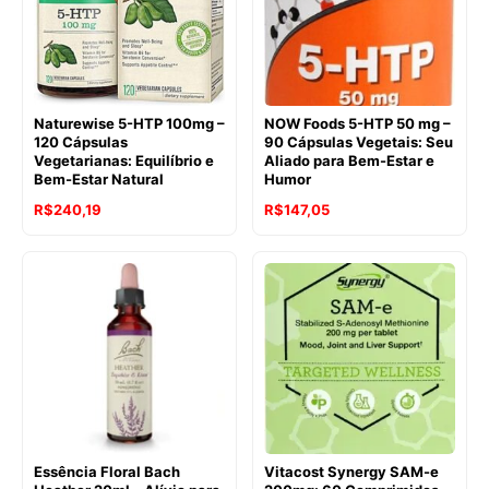
Naturewise 5-HTP 100mg –
NOW Foods 5-HTP 50 mg –
120 Cápsulas
90 Cápsulas Vegetais: Seu
Vegetarianas: Equilíbrio e
Aliado para Bem-Estar e
Bem-Estar Natural
Humor
O
O
O
O
R$
240,19
R$
147,05
preço
preço
preço
preço
original
atual
original
atual
era:
é:
era:
é:
R$342,46.
R$240,19.
R$226,70.
R$147,05.
Essência Floral Bach
Vitacost Synergy SAM-e