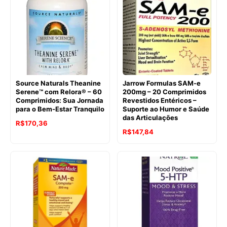
era:
é:
R$141,91.
R$117,81.
Source Naturals Theanine
Jarrow Formulas SAM-e
Serene™ com Relora® – 60
200mg – 20 Comprimidos
Comprimidos: Sua Jornada
Revestidos Entéricos –
para o Bem-Estar Tranquilo
Suporte ao Humor e Saúde
das Articulações
O
O
R$
170,36
O
O
R$
147,84
preço
preço
preço
preço
original
atual
original
atual
era:
é:
era:
é:
R$201,34.
R$170,36.
R$229,32.
R$147,84.