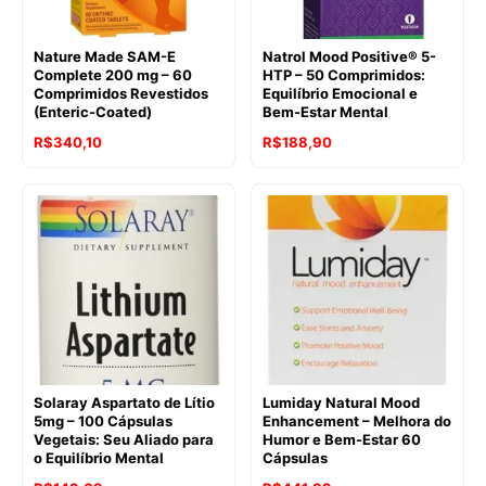
Nature Made SAM-E
Natrol Mood Positive® 5-
Complete 200 mg – 60
HTP – 50 Comprimidos:
Comprimidos Revestidos
Equilíbrio Emocional e
(Enteric-Coated)
Bem-Estar Mental
O
O
O
O
R$
340,10
R$
188,90
preço
preço
preço
preço
original
atual
original
atual
era:
é:
era:
é:
R$445,10.
R$340,10.
R$232,94.
R$188,90.
Solaray Aspartato de Lítio
Lumiday Natural Mood
5mg – 100 Cápsulas
Enhancement – Melhora do
Vegetais: Seu Aliado para
Humor e Bem-Estar 60
o Equilíbrio Mental
Cápsulas