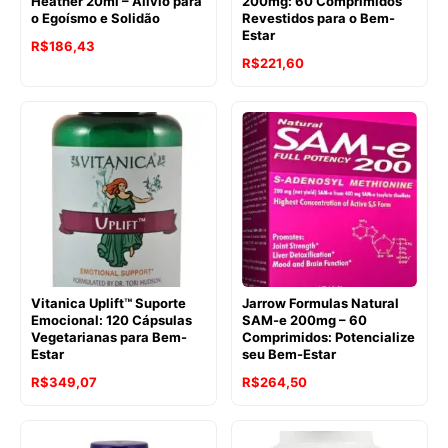
Heather 20ml – Alívio para
200mg: 60 Comprimidos
o Egoísmo e Solidão
Revestidos para o Bem-
Estar
O
O
R$
186,43
R$
221,60
preço
preço
original
atual
era:
é:
R$241,40.
R$186,43.
Vitanica Uplift™ Suporte
Jarrow Formulas Natural
Emocional: 120 Cápsulas
SAM-e 200mg – 60
Vegetarianas para Bem-
Comprimidos: Potencialize
Estar
seu Bem-Estar
O
O
O
O
R$
349,07
R$
264,50
preço
preço
preço
preço
original
atual
original
atual