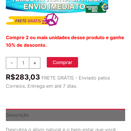
Compre 2 ou mais unidades desse produto e ganhe
10% de desconto.
Native
Comprar
-
+
Remedies
MellowPause™
R$
283,03
Daily
FRETE GRÁTIS - Enviado pelos
60ml:
Correios. Entrega em até 7 dias.
Alívio
Natural
para
Mudanças
Hormonais
Descrição
quantidade
Descubra o alívio natural e o bem-estar que você