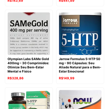
O
O
O
O
R$
143,69
R$
441,89
preço
preço
preço
preço
original
atual
original
atual
era:
é:
era:
é:
R$191,21.
R$143,69.
R$551,20.
R$441,89.
Olympian Labs SAMe Gold
Jarrow Formulas 5-HTP 50
400mg – 30 Comprimidos:
mg – 90 Cápsulas: Seu
Otimize Seu Bem-Estar
Aliado Natural para o Bem-
Mental e Físico
Estar Emocional
O
O
O
O
R$
328,86
R$
149,99
preço
preço
preço
preço
original
atual
original
atual
era:
é:
era:
é:
R$445,10.
R$328,86.
R$253,00.
R$149,99.