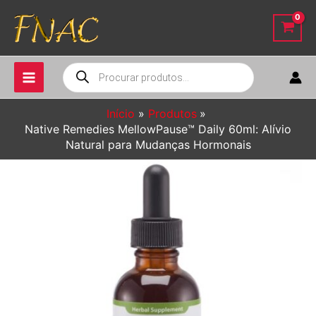
Ir
para
o
conteúdo
Pesquisar
produtos
Início
Produtos
Native Remedies MellowPause™ Daily 60ml: Alívio
Natural para Mudanças Hormonais