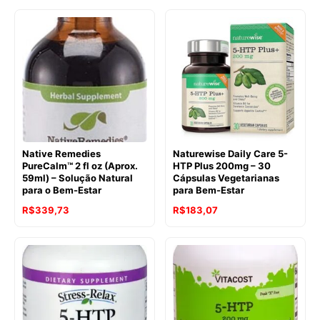
Native Remedies
Naturewise Daily Care 5-
PureCalm™ 2 fl oz (Aprox.
HTP Plus 200mg – 30
59ml) – Solução Natural
Cápsulas Vegetarianas
para o Bem-Estar
para Bem-Estar
O
O
O
O
R$
339,73
R$
183,07
preço
preço
preço
preço
original
atual
original
atual
era:
é:
era:
é:
R$356,58.
R$339,73.
R$274,63.
R$183,07.