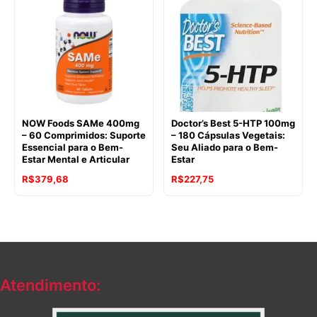
era:
é:
era:
é:
R$387,82.
R$349,07.
R$428,30.
R$264,50.
NOW Foods SAMe 400mg
Doctor’s Best 5-HTP 100mg
– 60 Comprimidos: Suporte
– 180 Cápsulas Vegetais:
Essencial para o Bem-
Seu Aliado para o Bem-
Estar Mental e Articular
Estar
O
O
O
O
R$
379,68
R$
227,75
preço
preço
preço
preço
original
atual
original
atual
era:
é:
era:
é:
R$566,95.
R$379,68.
R$349,55.
R$227,75.
Atendimento: