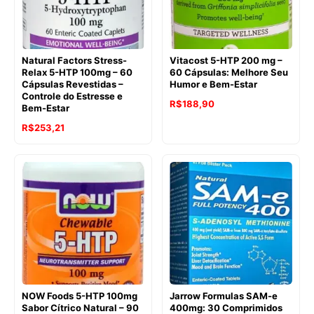
Natural Factors Stress-
Vitacost 5-HTP 200 mg –
Relax 5-HTP 100mg – 60
60 Cápsulas: Melhore Seu
Cápsulas Revestidas –
Humor e Bem-Estar
Controle do Estresse e
R$
188,90
Bem-Estar
O
O
R$
253,21
preço
preço
original
atual
era:
é:
R$283,03.
R$253,21.
NOW Foods 5-HTP 100mg
Jarrow Formulas SAM-e
Sabor Cítrico Natural – 90
400mg: 30 Comprimidos