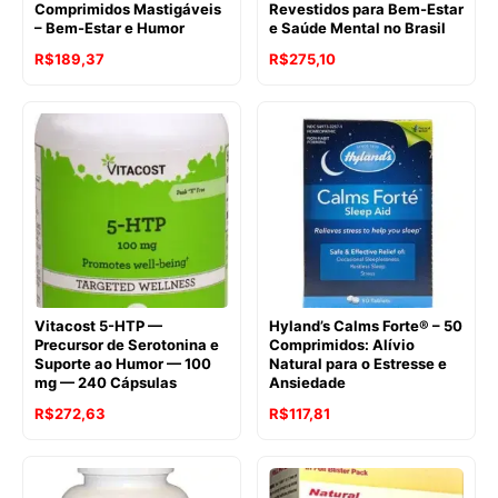
Comprimidos Mastigáveis
Revestidos para Bem-Estar
– Bem-Estar e Humor
e Saúde Mental no Brasil
O
O
O
O
R$
189,37
R$
275,10
preço
preço
preço
preço
original
atual
original
atual
era:
é:
era:
é:
R$264,50.
R$189,37.
R$428,30.
R$275,10.
Vitacost 5-HTP —
Hyland’s Calms Forte® – 50
Precursor de Serotonina e
Comprimidos: Alívio
Suporte ao Humor — 100
Natural para o Estresse e
mg — 240 Cápsulas
Ansiedade
O
O
R$
272,63
R$
117,81
preço
preço
original
atual