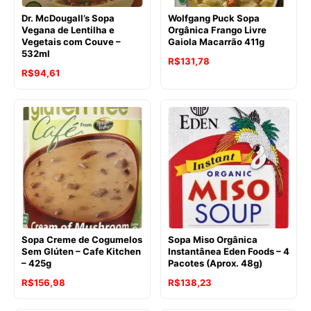
Dr. McDougall’s Sopa
Wolfgang Puck Sopa
Vegana de Lentilha e
Orgânica Frango Livre
Vegetais com Couve –
Gaiola Macarrão 411g
532ml
O
O
R$
131,78
R$
94,61
preço
preço
original
atual
era:
é:
R$146,48.
R$131,78.
Sopa Creme de Cogumelos
Sopa Miso Orgânica
Sem Glúten – Cafe Kitchen
Instantânea Eden Foods – 4
– 425g
Pacotes (Aprox. 48g)
O
O
R$
156,98
R$
138,23
preço
preço