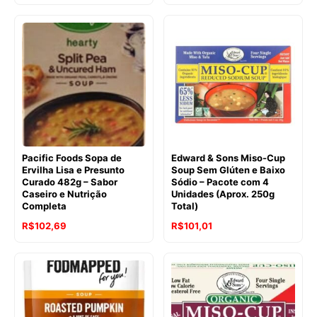
preço
preço
original
atual
era:
é:
R$111,04.
R$88,78.
Pacific Foods Sopa de
Edward & Sons Miso-Cup
Ervilha Lisa e Presunto
Soup Sem Glúten e Baixo
Curado 482g – Sabor
Sódio – Pacote com 4
Caseiro e Nutrição
Unidades (Aprox. 250g
Completa
Total)
O
O
O
O
R$
102,69
R$
101,01
preço
preço
preço
preço
original
atual
original
atual
era:
é:
era:
é:
R$111,04.
R$102,69.
R$119,44.
R$101,01.