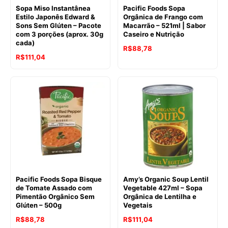
Sopa Miso Instantânea
Pacific Foods Sopa
Estilo Japonês Edward &
Orgânica de Frango com
Sons Sem Glúten – Pacote
Macarrão – 521ml | Sabor
com 3 porções (aprox. 30g
Caseiro e Nutrição
cada)
O
O
R$
88,78
R$
111,04
preço
preço
original
atual
era:
é:
R$94,61.
R$88,78.
Pacific Foods Sopa Bisque
Amy’s Organic Soup Lentil
de Tomate Assado com
Vegetable 427ml – Sopa
Pimentão Orgânico Sem
Orgânica de Lentilha e
Glúten – 500g
Vegetais
O
O
R$
88,78
R$
111,04