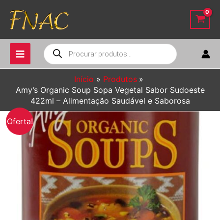
Ir
para
o
conteúdo
Pesquisar
produtos
Início
Produtos
Amy’s Organic Soup Sopa Vegetal Sabor Sudoeste
422ml – Alimentação Saudável e Saborosa
Oferta!