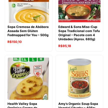
Sopa Cremosa de Abóbora
Edward & Sons Miso-Cup
Assada Sem Glúten
Sopa Tradicional com Tofu
Fodmapped for You – 500g
Original – Pacote com 4
Unidades (Aprox. 680g)
O
O
R$
150,10
O
O
R$
95,18
preço
preço
preço
preço
original
atual
original
atual
era:
é:
era:
é:
R$167,32.
R$150,10.
R$119,44.
R$95,18.
Health Valley Sopa
Amy’s Organic Soup Sopa
Orgânica Creme de
Vegetal Chunky – 405g: