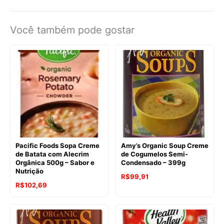
Você também pode gostar
Pacific Foods Sopa Creme
Amy’s Organic Soup Creme
de Batata com Alecrim
de Cogumelos Semi-
Orgânica 500g – Sabor e
Condensado – 399g
Nutrição
O
O
R$
99,91
O
O
R$
102,69
preço
preço
preço
preço
original
atual
original
atual
era:
é:
era:
é: