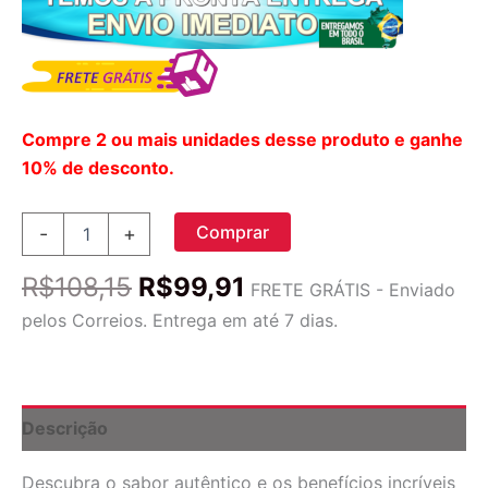
Compre 2 ou mais unidades desse produto e ganhe
10% de desconto.
Amy's
Comprar
-
+
Organic
Soup
O
O
R$
108,15
R$
99,91
Sopa
FRETE GRÁTIS - Enviado
preço
preço
Vegetal
pelos Correios. Entrega em até 7 dias.
Sabor
original
atual
Sudoeste
era:
é:
422ml
R$108,15.
R$99,91.
-
Alimentação
Descrição
Saudável
e
Descubra o sabor autêntico e os benefícios incríveis
Saborosa