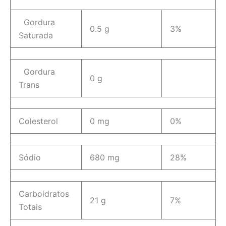
Gordura
0.5 g
3%
Saturada
Gordura
0 g
Trans
Colesterol
0 mg
0%
Sódio
680 mg
28%
Carboidratos
21 g
7%
Totais