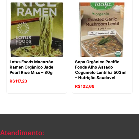
original
atual
era:
é:
R$167,32.
R$138,23.
Lotus Foods Macarrão
Sopa Orgânica Pacific
Ramen Orgânico Jade
Foods Alho Assado
Pearl Rice Miso – 80g
Cogumelo Lentilha 503ml
– Nutrição Saudável
O
O
R$
117,23
O
O
R$
102,69
preço
preço
preço
preço
original
atual
original
atual
era:
é:
era:
é:
R$120,23.
R$117,23.
R$111,04.
R$102,69.
Atendimento: