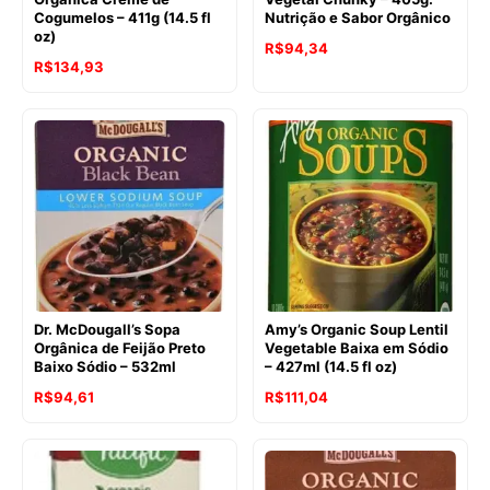
Cogumelos – 411g (14.5 fl
Nutrição e Sabor Orgânico
oz)
O
O
R$
94,34
R$
134,93
preço
preço
original
atual
era:
é:
R$105,00.
R$94,34.
Dr. McDougall’s Sopa
Amy’s Organic Soup Lentil
Orgânica de Feijão Preto
Vegetable Baixa em Sódio
Baixo Sódio – 532ml
– 427ml (14.5 fl oz)
R$
94,61
R$
111,04