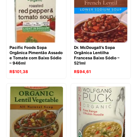
Pacific Foods Sopa
Dr. McDougall’s Sopa
Orgânica Pimentão Assado
Orgânica Lentilha
e Tomate com Baixo Sódio
Francesa Baixo Sódio –
– 946ml
521ml
O
O
R$
101,38
R$
94,61
preço
preço
original
atual
era:
é:
R$111,51.
R$101,38.