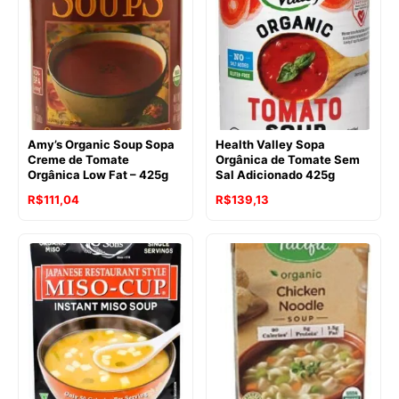
R$105,00.
R$99,91.
R$111,04.
R$102,69.
Amy’s Organic Soup Sopa
Health Valley Sopa
Creme de Tomate
Orgânica de Tomate Sem
Orgânica Low Fat – 425g
Sal Adicionado 425g
R$
111,04
R$
139,13