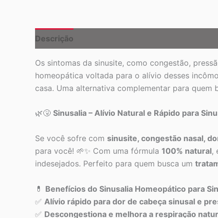
Descrição
Os sintomas da sinusite, como congestão, pressão
homeopática voltada para o alívio desses incôm
casa. Uma alternativa complementar para quem b
🌿🤧
Sinusalia – Alívio Natural e Rápido para Sin
Se você sofre com
sinusite, congestão nasal, d
para você! 🌱✨ Com uma fórmula
100% natural
,
indesejados. Perfeito para quem busca um
trata
💊
Benefícios do Sinusalia Homeopático para Sin
✅
Alívio rápido para dor de cabeça sinusal e pr
✅
Descongestiona e melhora a respiração natu