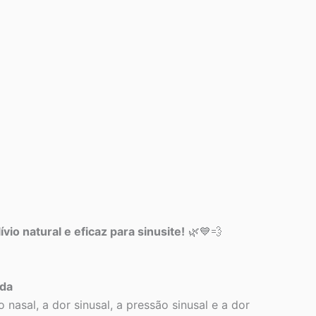
io natural e eficaz para sinusite!
🌿💙💨
ida
asal, a dor sinusal, a pressão sinusal e a dor