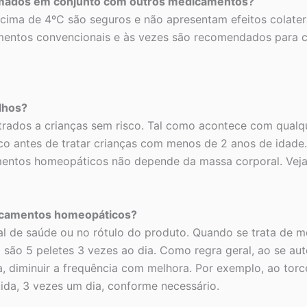
mados em conjunto com outros medicamentos?
ma de 4ºC são seguros e não apresentam efeitos colatera
entos convencionais e às vezes são recomendados para c
lhos?
ados a crianças sem risco. Tal como acontece com qualq
co antes de tratar crianças com menos de 2 anos de idad
amentos homeopáticos não depende da massa corporal. Ve
icamentos homeopáticos?
onal de saúde ou no rótulo do produto. Quando se trata de
m são 5 peletes 3 vezes ao dia. Como regra geral, ao se a
 diminuir a frequência com melhora. Por exemplo, ao torce
ida, 3 vezes um dia, conforme necessário.