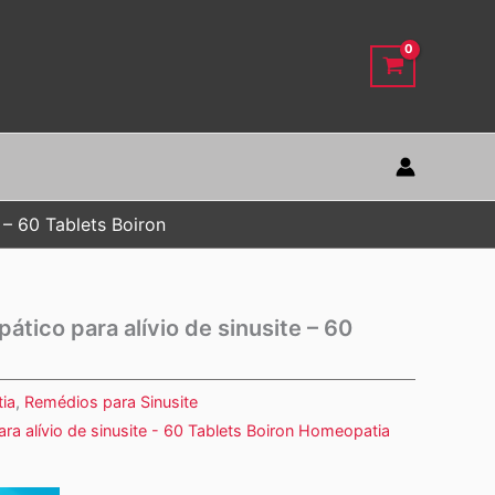
 – 60 Tablets Boiron
tico para alívio de sinusite – 60
ia
,
Remédios para Sinusite
a alívio de sinusite - 60 Tablets Boiron Homeopatia