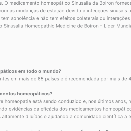
s. O medicamento homeopático Sinusalia da Boiron fornec
 com as mudanças de estação devido a infecções sinusais 
o tem sonolência e não tem efeitos colaterais ou interaçõe
m o Sinusalia Homeopathic Medicine de Boiron – Líder Mun
páticos em todo o mundo?
entes em mais de 65 países e é recomendada por mais de 4
camentos homeopáticos?
re homeopatia está sendo conduzido e, nos últimos anos, 
endo evidências da eficácia dos medicamentos homeopáticos
s altamente diluídas e ajudando a comunidade científica a