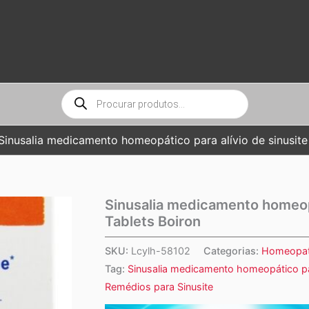
Pesquisar
produtos
Sinusalia medicamento homeopático para alívio de sinusite
Sinusalia medicamento homeopá
Tablets Boiron
SKU:
Lcylh-58102
Categorias:
Homeopat
Tag:
Sinusalia medicamento homeopático par
Remédios para Sinusite