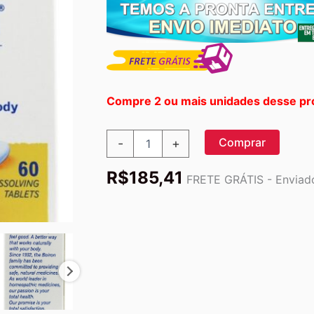
Compre 2 ou mais unidades desse pr
Sinusalia
Comprar
-
+
medicamento
homeopático
R$
185,41
para
FRETE GRÁTIS - Enviado
alívio
de
sinusite
-
60
Tablets
Boiron
quantidade