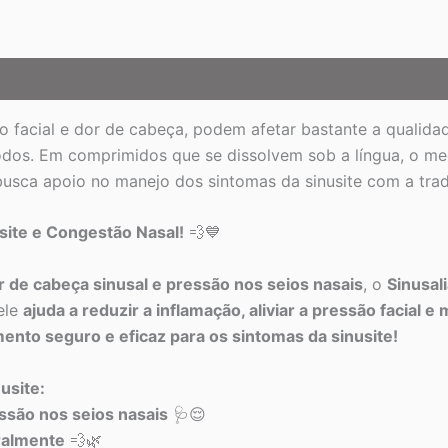
 facial e dor de cabeça, podem afetar bastante a qualidad
odos. Em comprimidos que se dissolvem sob a língua, o m
usca apoio no manejo dos sintomas da sinusite com a tra
usite e Congestão Nasal!
💨💙
or de cabeça sinusal e pressão nos seios nasais
, o
Sinusal
 ele
ajuda a reduzir a inflamação, aliviar a pressão facial e
mento seguro e eficaz para os sintomas da sinusite!
usite:
essão nos seios nasais
🩺😌
ralmente
💨🌿