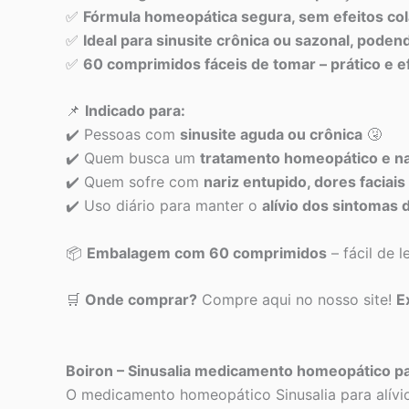
✅
Fórmula homeopática segura, sem efeitos col
✅
Ideal para sinusite crônica ou sazonal, pod
✅
60 comprimidos fáceis de tomar – prático e efi
📌
Indicado para:
✔️ Pessoas com
sinusite aguda ou crônica
🤧
✔️ Quem busca um
tratamento homeopático e na
✔️ Quem sofre com
nariz entupido, dores faciai
✔️ Uso diário para manter o
alívio dos sintomas 
📦
Embalagem com 60 comprimidos
– fácil de 
🛒
Onde comprar?
Compre aqui no nosso site!
E
Boiron – Sinusalia medicamento homeopático par
O medicamento homeopático Sinusalia para alívio 