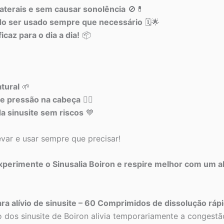
aterais e sem causar sonolência
🚫💊
endo ser usado sempre que necessário
🗓️🌟
caz para o dia a dia!
📦
tural
🌱
s e pressão na cabeça
😵‍💨
da sinusite sem riscos
💙
levar e usar sempre que precisar!
xperimente o Sinusalia Boiron e respire melhor com um alív
a alívio de sinusite – 60 Comprimidos de dissolução ráp
dos sinusite de Boiron alivia temporariamente a congestão n