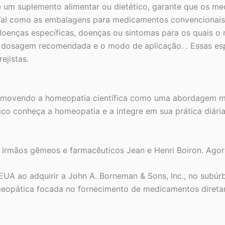
de um suplemento alimentar ou dietético, garante que os
Tal como as embalagens para medicamentos convencionais
nças específicas, doenças ou sintomas para os quais o m
 a dosagem recomendada e o modo de aplicação. . Essas espe
ejistas.
romovendo a homeopatia científica como uma abordagem ma
co conheça a homeopatia e a integre em sua prática diária
 irmãos gêmeos e farmacêuticos Jean e Henri Boiron. Agor
UA ao adquirir a John A. Borneman & Sons, Inc., no subúr
meopática focada no fornecimento de medicamentos diret