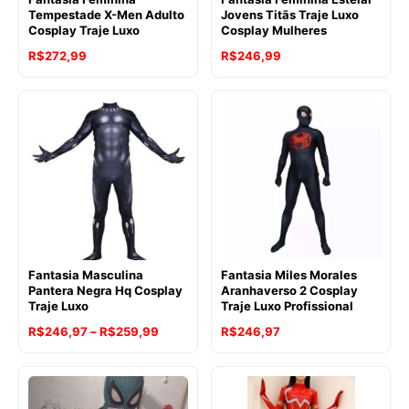
Tempestade X-Men Adulto
Jovens Titãs Traje Luxo
Cosplay Traje Luxo
Cosplay Mulheres
R$
272,99
R$
246,99
Fantasia Masculina
Fantasia Miles Morales
Pantera Negra Hq Cosplay
Aranhaverso 2 Cosplay
Traje Luxo
Traje Luxo Profissional
Faixa
R$
246,97
–
R$
259,99
R$
246,97
de
preço:
R$246,97