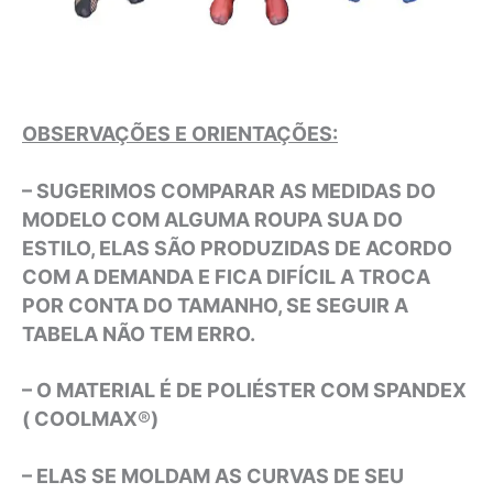
OBSERVAÇÕES E ORIENTAÇÕES:
– SUGERIMOS COMPARAR AS MEDIDAS DO
MODELO COM ALGUMA ROUPA SUA DO
ESTILO, ELAS SÃO PRODUZIDAS DE ACORDO
COM A DEMANDA E FICA DIFÍCIL A TROCA
POR CONTA DO TAMANHO, SE SEGUIR A
TABELA NÃO TEM ERRO.
– O MATERIAL É DE POLIÉSTER COM SPANDEX
( COOLMAX
®
)
– ELAS SE MOLDAM AS CURVAS DE SEU