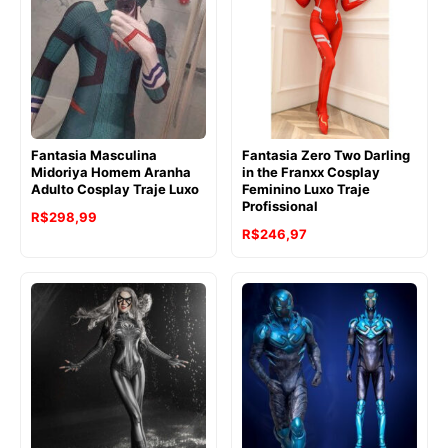
através
R$259,99
Fantasia Masculina
Fantasia Zero Two Darling
Midoriya Homem Aranha
in the Franxx Cosplay
Adulto Cosplay Traje Luxo
Feminino Luxo Traje
Profissional
R$
298,99
R$
246,97