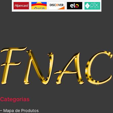
Categorias
– Mapa de Produtos