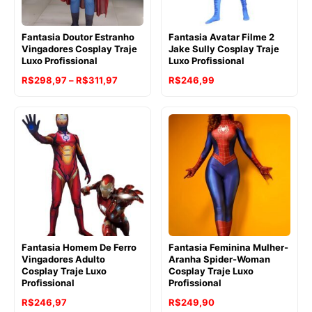
Fantasia Doutor Estranho
Fantasia Avatar Filme 2
Vingadores Cosplay Traje
Jake Sully Cosplay Traje
Luxo Profissional
Luxo Profissional
Faixa
R$
298,97
–
R$
311,97
R$
246,99
de
preço:
R$298,97
através
R$311,97
Fantasia Homem De Ferro
Fantasia Feminina Mulher-
Vingadores Adulto
Aranha Spider-Woman
Cosplay Traje Luxo
Cosplay Traje Luxo
Profissional
Profissional
R$
246,97
R$
249,90