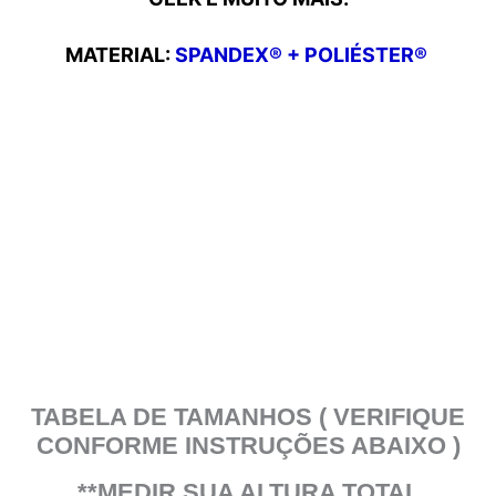
MATERIAL:
SPANDEX® + POLIÉSTER®
TABELA DE TAMANHOS ( VERIFIQUE
CONFORME INSTRUÇÕES ABAIXO )
**MEDIR SUA ALTURA TOTAL