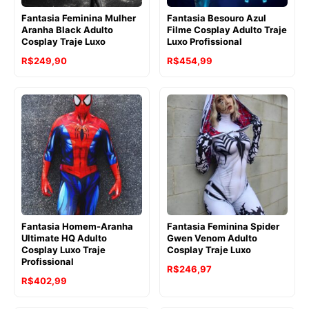
Fantasia Feminina Mulher
Fantasia Besouro Azul
Aranha Black Adulto
Filme Cosplay Adulto Traje
Cosplay Traje Luxo
Luxo Profissional
R$
249,90
R$
454,99
Fantasia Homem-Aranha
Fantasia Feminina Spider
Ultimate HQ Adulto
Gwen Venom Adulto
Cosplay Luxo Traje
Cosplay Traje Luxo
Profissional
R$
246,97
R$
402,99