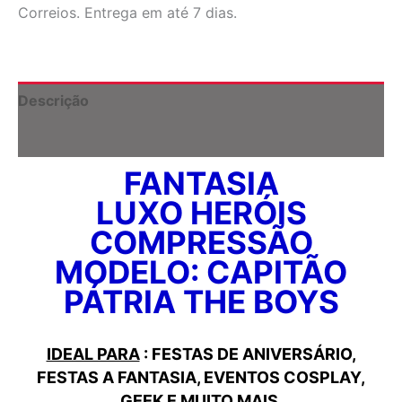
The
Correios. Entrega em até 7 dias.
Boys
Adulto
Cosplay
Traje
Luxo
Descrição
quantidade
Informação adicional
FANTASIA
LUXO HERÓIS
COMPRESSÃO
MODELO: CAPITÃO
PÁTRIA THE BOYS
IDEAL PARA
: FESTAS DE ANIVERSÁRIO,
FESTAS A FANTASIA, EVENTOS COSPLAY,
GEEK E MUITO MAIS.