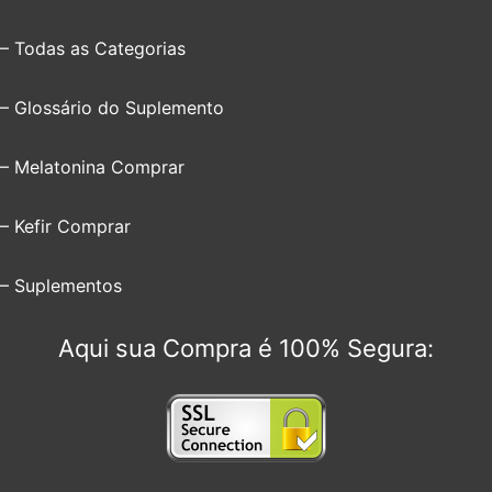
– Todas as Categorias
– Glossário do Suplemento
– Melatonina Comprar
– Kefir Comprar
– Suplementos
Aqui sua Compra é 100% Segura: