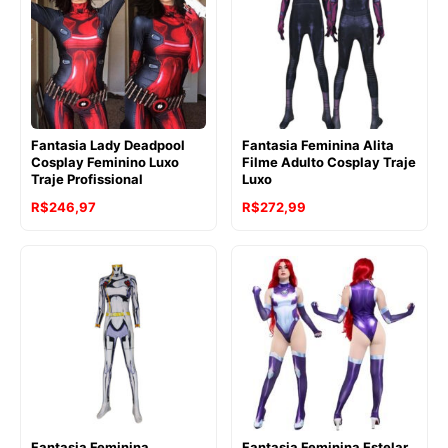
R$246,9
Fantasia Lady Deadpool
Fantasia Feminina Alita
Cosplay Feminino Luxo
Filme Adulto Cosplay Traje
Traje Profissional
Luxo
R$
246,97
R$
272,99
Fantasia Feminina
Fantasia Feminina Estelar