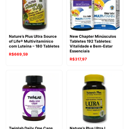
Nature’s Plus Ultra Source
New Chapter Minúsculos
of Life® Multivitamínico
Tabletes 192 Tabletes:
com Luteína – 180 Tabletes
Vitalidade e Bem-Estar
Essenciais
R$
669,59
R$
317,97
Twinlab Daily One Caps
Nature’s Plus Ultra I