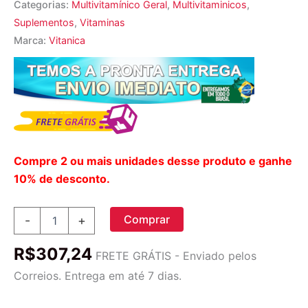
Categorias:
Multivitamínico Geral
,
Multivitaminicos
,
Suplementos
,
Vitaminas
Marca:
Vitanica
Compre 2 ou mais unidades desse produto e ganhe
10% de desconto.
Vitanica
Comprar
-
+
Opti-
Recovery
R$
307,24
60
FRETE GRÁTIS - Enviado pelos
Cápsulas:
Correios. Entrega em até 7 dias.
Recuperação
Muscular