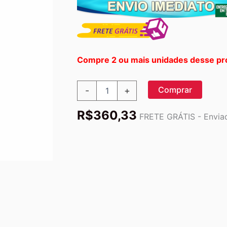
Compre 2 ou mais unidades desse pr
Twinlab
Comprar
-
+
Daily
One
R$
360,33
Multivitamínico
FRETE GRÁTIS - Enviad
Sem
Ferro
-
180
Cápsulas:
Energia
e
Saúde
Completa
para
o