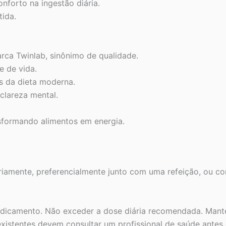
onforto na ingestão diária.
tida.
ca Twinlab, sinônimo de qualidade.
e de vida.
is da dieta moderna.
clareza mental.
nsformando alimentos em energia.
riamente, preferencialmente junto com uma refeição, ou c
icamento. Não exceder a dose diária recomendada. Manter
istentes devem consultar um profissional de saúde antes 