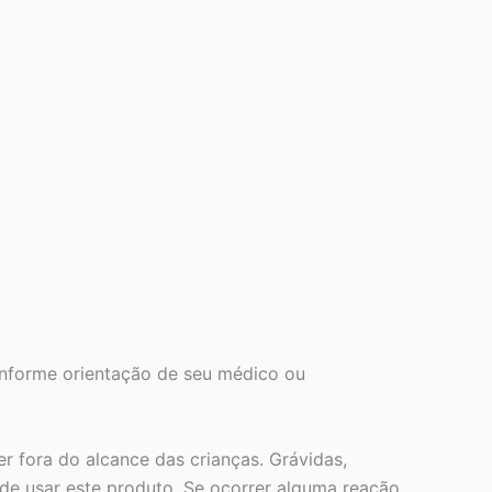
onforme orientação de seu médico ou
 fora do alcance das crianças. Grávidas,
de usar este produto. Se ocorrer alguma reação