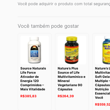
Você pode adquirir o produto com total seguranç
Você também pode gostar
Source Naturals
Nature’s Plus
Nature’s 
Life Force
Source of Life
Multivita
Ativador de
Multivitamínico e
Soft Gela
Energia 120
Mineral
Multiple 
Comprimidos –
Vegetariano 90
Cápsulas
Mais Vitalidade
Cápsulas
Nutrição
Essencial
R$
385,83
R$
264,39
Você
R$
559,5