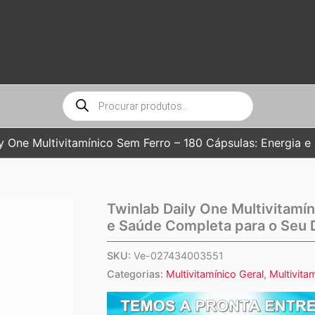
Pesquisar
produtos
y One Multivitamínico Sem Ferro – 180 Cápsulas: Energia 
Twinlab Daily One Multivitamí
e Saúde Completa para o Seu 
SKU:
Ve-027434003551
Categorias:
Multivitamínico Geral
,
Multivita