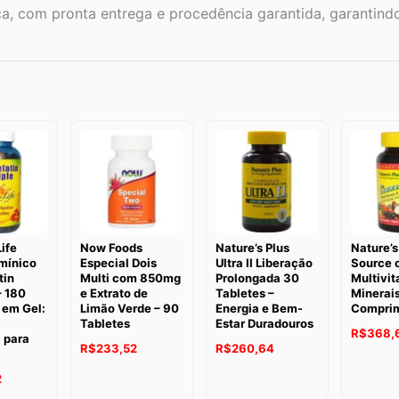
a, com pronta entrega e procedência garantida, garantind
Life
Now Foods
Nature’s Plus
Nature’s
mínico
Especial Dois
Ultra II Liberação
Source o
tin
Multi com 850mg
Prolongada 30
Multivit
– 180
e Extrato de
Tabletes –
Minerais
 em Gel:
Limão Verde – 90
Energia e Bem-
Compri
Tabletes
Estar Duradouros
R$
368,
 para
R$
233,52
R$
260,64
2