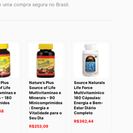
o uma compra segura no Brasil.
 Plus
Nature’s Plus
Source Naturals
f Life
Source of Life
Life Force
aminas e
Multivitaminas e
Multivitamínico
 – 180
Minerais – 90
180 Cápsulas:
midos
Minicomprimidos
Energia e Bem-
: Energia e
Estar Diário
68
Vitalidade para o
Completo
Seu Dia
R$
362,44
R$
253,09