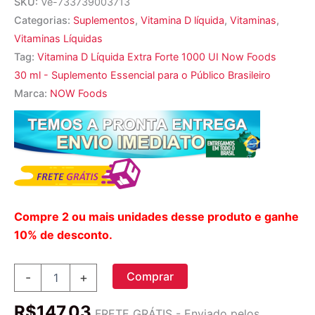
SKU:
Ve-733739003713
Categorias:
Suplementos
,
Vitamina D líquida
,
Vitaminas
,
Vitaminas Líquidas
Tag:
Vitamina D Líquida Extra Forte 1000 UI Now Foods
30 ml - Suplemento Essencial para o Público Brasileiro
Marca:
NOW Foods
Compre 2 ou mais unidades desse produto e ganhe
10% de desconto.
Vitamina
Comprar
-
+
D
Líquida
R$
147,03
Extra
FRETE GRÁTIS - Enviado pelos