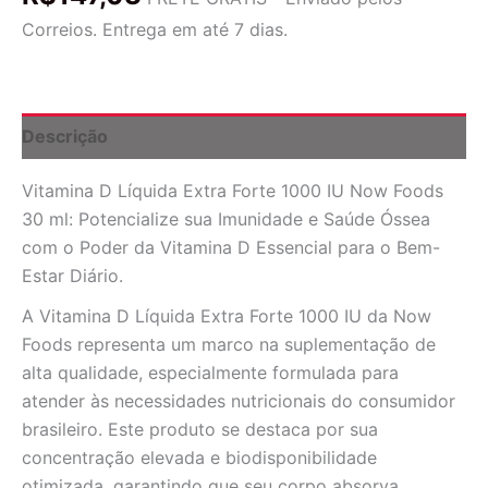
Forte
Correios. Entrega em até 7 dias.
1000
IU
Now
Foods
30
Descrição
ml:
Essencial
Vitamina D Líquida Extra Forte 1000 IU Now Foods
para
Imunidade
30 ml: Potencialize sua Imunidade e Saúde Óssea
e
com o Poder da Vitamina D Essencial para o Bem-
Saúde
Estar Diário.
Óssea
no
A Vitamina D Líquida Extra Forte 1000 IU da Now
Brasil
Foods representa um marco na suplementação de
quantidade
alta qualidade, especialmente formulada para
atender às necessidades nutricionais do consumidor
brasileiro. Este produto se destaca por sua
concentração elevada e biodisponibilidade
otimizada, garantindo que seu corpo absorva