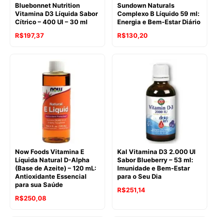
Bluebonnet Nutrition
Sundown Naturals
Vitamina D3 Líquida Sabor
Complexo B Líquido 59 ml:
Cítrico – 400 UI – 30 ml
Energia e Bem-Estar Diário
R$
197,37
R$
130,20
Now Foods Vitamina E
Kal Vitamina D3 2.000 UI
Líquida Natural D-Alpha
Sabor Blueberry – 53 ml:
(Base de Azeite) – 120 mL:
Imunidade e Bem-Estar
Antioxidante Essencial
para o Seu Dia
para sua Saúde
R$
251,14
R$
250,08