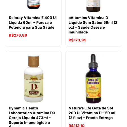
Solaray Vitamina E 400 UI
eVitamins Vitamina D
Líquida 60ml – Pureza e
Líquido Sem Sabor 59ml (2
Potência para Sua Saúde
oz) – Saúde Óssea e
Imunidade
R$
276,89
R$
173,99
Dynamic Health
Nature’s Life Gota de Sol
Laboratories Vitamina D3
200 UI Vitamina D – 59 ml
Cereja Líquido 473ml –
(2 fl oz) – Pronta Entrega
Suporte Imunológico e
R$
112,10