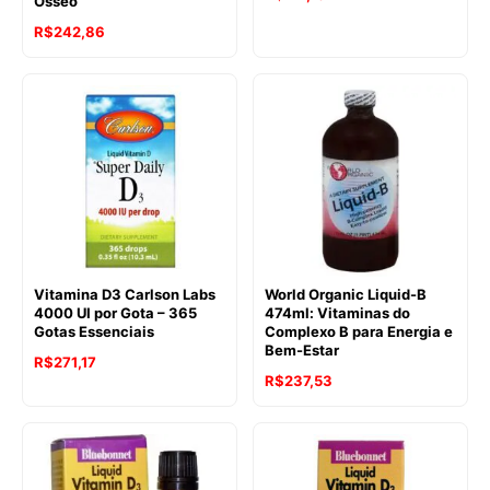
Ósseo
R$
242,86
Vitamina D3 Carlson Labs
World Organic Liquid-B
4000 UI por Gota – 365
474ml: Vitaminas do
Gotas Essenciais
Complexo B para Energia e
Bem-Estar
R$
271,17
R$
237,53