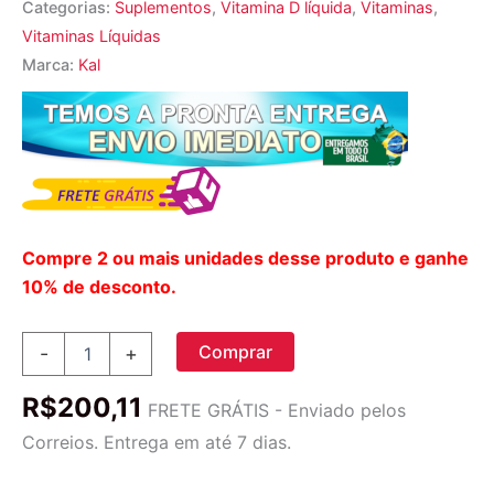
Categorias:
Suplementos
,
Vitamina D líquida
,
Vitaminas
,
Vitaminas Líquidas
Marca:
Kal
Compre 2 ou mais unidades desse produto e ganhe
10% de desconto.
Kal
Comprar
-
+
Vitamina
D-
R$
200,11
3
FRETE GRÁTIS - Enviado pelos
e
Correios. Entrega em até 7 dias.
K-
2