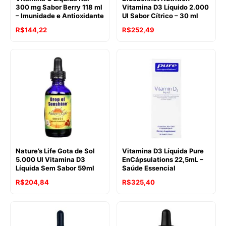
300 mg Sabor Berry 118 ml
Vitamina D3 Líquido 2.000
– Imunidade e Antioxidante
UI Sabor Cítrico – 30 ml
R$
144,22
R$
252,49
Nature’s Life Gota de Sol
Vitamina D3 Líquida Pure
5.000 UI Vitamina D3
EnCápsulations 22,5mL –
Líquida Sem Sabor 59ml
Saúde Essencial
R$
204,84
R$
325,40