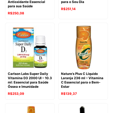
Antioxidante Essencial
para o Seu Dia
para sua Saúde
R$
251,14
R$
250,08
Carlson Labs Super Daily
Nature’s Plus C Líquido
Vitamina D3 2000 UI – 10.3
Laranja 236 ml – Vitamina
ml: Essencial para Saúde
C Essencial para o Bem-
Óssea e Imunidade
Estar
R$
253,09
R$
139,37