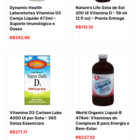
Dynamic Health
Nature’s Life Gota de Sol
Laboratories Vitamina D3
200 UI Vitamina D – 59 ml
Cereja Líquido 473ml –
(2 fl oz) – Pronta Entrega
Suporte Imunológico e
R$
112,10
Ósseo
R$
242,86
Vitamina D3 Carlson Labs
World Organic Liquid-B
4000 UI por Gota – 365
474ml: Vitaminas do
Gotas Essenciais
Complexo B para Energia e
Bem-Estar
R$
271,17
R$
237,53