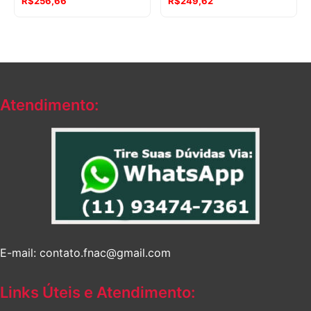
R$
256,66
R$
249,62
Atendimento:
E-mail: contato.fnac@gmail.com
Links Úteis e Atendimento: