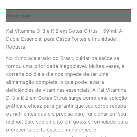
em
Gotas
Citrus
Descrição
-
59
Kal Vitamina D-3 e K-2 em Gotas Citrus – 59 ml: A
ml:
Saúde
Dupla Essencial para Ossos Fortes e Imunidade
Essencial
Robusta
para
o
No ritmo acelerado do Brasil, cuidar da saúde se
Seu
tornou uma prioridade inegociável. Muitas vezes, a
Dia
correria do dia a dia nos impede de ter uma
a
Dia
alimentação completa, o que pode levar a
quantidade
deficiências de vitaminas essenciais. A Kal Vitamina
D-3 e K-2 em Gotas Citrus surge como uma solução
prática e eficaz para garantir que seu corpo receba
os nutrientes que ele precisa para funcionar em seu
melhor. Este suplemento em gotas é formulado para
oferecer suporte ósseo, imunológico e