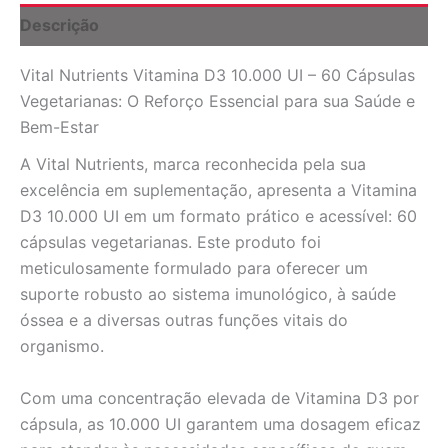
Vegetarianas:
Descrição
Saúde
Óssea
Vital Nutrients Vitamina D3 10.000 UI – 60 Cápsulas
e
Imunidade
Vegetarianas: O Reforço Essencial para sua Saúde e
Fortalecidas
Bem-Estar
quantidade
A Vital Nutrients, marca reconhecida pela sua
excelência em suplementação, apresenta a Vitamina
D3 10.000 UI em um formato prático e acessível: 60
cápsulas vegetarianas. Este produto foi
meticulosamente formulado para oferecer um
suporte robusto ao sistema imunológico, à saúde
óssea e a diversas outras funções vitais do
organismo.
Com uma concentração elevada de Vitamina D3 por
cápsula, as 10.000 UI garantem uma dosagem eficaz