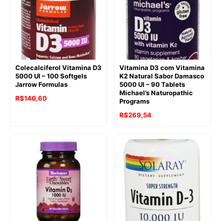
Colecalciferol Vitamina D3
Vitamina D3 com Vitamina
5000 UI – 100 Softgels
K2 Natural Sabor Damasco
Jarrow Formulas
5000 UI – 90 Tablets
Michael’s Naturopathic
O
O
R$
140,60
Programs
preço
preço
R$
269,54
original
atual
era:
é:
R$196,61.
R$140,60.