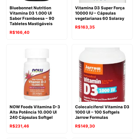
Bluebonnet Nutrition
Vitamina D3 Super Força
Vitamina D3 1.000 UI
10000 IU – Cápsulas
Sabor Framboesa – 90
vegetarianas 60 Solaray
Tabletes Mastigáveis
R$
163,35
R$
166,40
NOW Foods Vitamina D-3
Colecalciferol Vitamina D3
Alta Potência 10.000 UI
1000 UI – 100 Softgels
240 Cápsulas Softgel
Jarrow Formulas
O
O
R$
231,46
R$
149,30
preço
preço