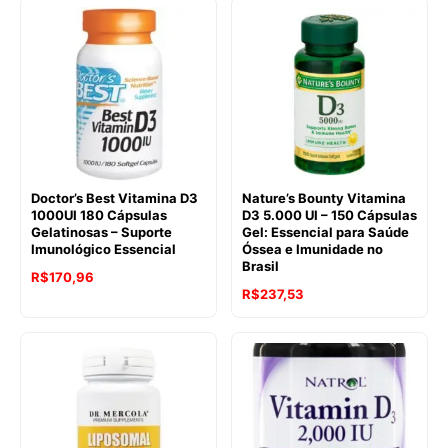
original
atual
era:
é:
R$165,30.
R$149,30.
Doctor’s Best Vitamina D3
Nature’s Bounty Vitamina
1000UI 180 Cápsulas
D3 5.000 UI – 150 Cápsulas
Gelatinosas – Suporte
Gel: Essencial para Saúde
Imunológico Essencial
Óssea e Imunidade no
Brasil
R$
170,96
R$
237,53