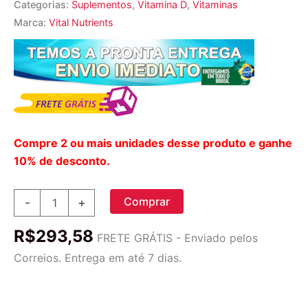
Categorias:
Suplementos
,
Vitamina D
,
Vitaminas
Marca:
Vital Nutrients
Compre 2 ou mais unidades desse produto e ganhe
10% de desconto.
Vital
Comprar
-
+
Nutrients
Vitamina
R$
293,58
D3
FRETE GRÁTIS - Enviado pelos
10.000
Correios. Entrega em até 7 dias.
UI
-
60
Cápsulas