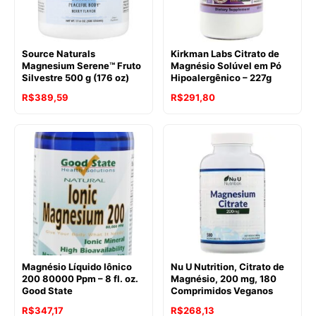
Source Naturals
Kirkman Labs Citrato de
Magnesium Serene™ Fruto
Magnésio Solúvel em Pó
Silvestre 500 g (176 oz)
Hipoalergênico – 227g
R$
389,59
R$
291,80
Magnésio Líquido Iônico
Nu U Nutrition, Citrato de
200 80000 Ppm – 8 fl. oz.
Magnésio, 200 mg, 180
Good State
Comprimidos Veganos
R$
347,17
R$
268,13