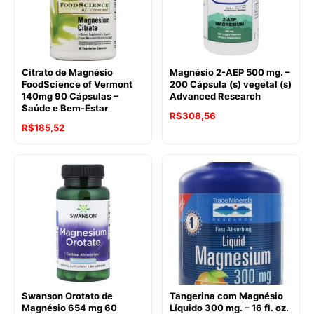
Citrato de Magnésio
Magnésio 2-AEP 500 mg. –
FoodScience of Vermont
200 Cápsula (s) vegetal (s)
140mg 90 Cápsulas –
Advanced Research
Saúde e Bem-Estar
O
O
R$
308,56
R$
185,52
preço
preço
original
atual
era:
é:
R$391,20.
R$308,56.
Swanson Orotato de
Tangerina com Magnésio
Magnésio 654 mg 60
Líquido 300 mg. – 16 fl. oz.