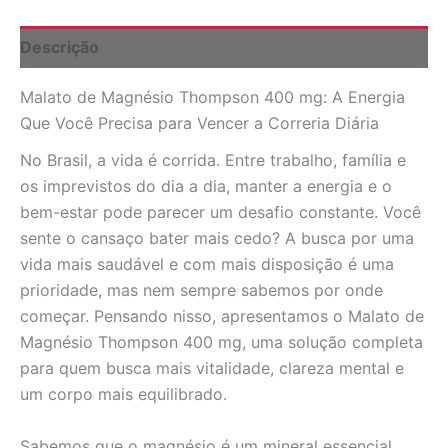
Tabletes:
Energia
Descrição
e
Bem-
Malato de Magnésio Thompson 400 mg: A Energia
Estar
para
Que Você Precisa para Vencer a Correria Diária
o
Dia
No Brasil, a vida é corrida. Entre trabalho, família e
a
os imprevistos do dia a dia, manter a energia e o
Dia
bem-estar pode parecer um desafio constante. Você
Brasileiro
sente o cansaço bater mais cedo? A busca por uma
quantidade
vida mais saudável e com mais disposição é uma
prioridade, mas nem sempre sabemos por onde
começar. Pensando nisso, apresentamos o Malato de
Magnésio Thompson 400 mg, uma solução completa
para quem busca mais vitalidade, clareza mental e
um corpo mais equilibrado.
Sabemos que o magnésio é um mineral essencial