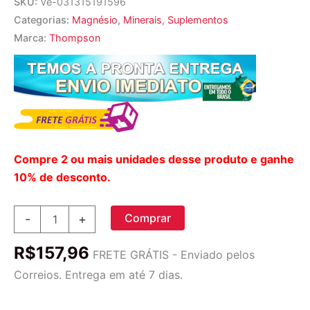
SKU:
Ve-031315191596
Categorias:
Magnésio
,
Minerais
,
Suplementos
Marca:
Thompson
Compre 2 ou mais unidades desse produto e ganhe
10% de desconto.
Malato
Comprar
-
+
de
Magnésio
R$
157,96
Thompson
FRETE GRÁTIS - Enviado pelos
400
Correios. Entrega em até 7 dias.
mg
-
110