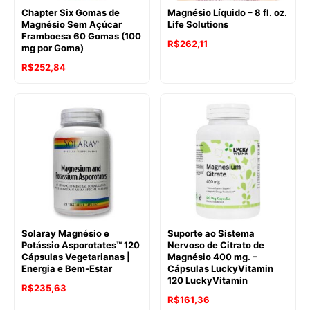
Chapter Six Gomas de
Magnésio Líquido – 8 fl. oz.
Magnésio Sem Açúcar
Life Solutions
Framboesa 60 Gomas (100
R$
262,11
mg por Goma)
R$
252,84
Solaray Magnésio e
Suporte ao Sistema
Potássio Asporotates™ 120
Nervoso de Citrato de
Cápsulas Vegetarianas |
Magnésio 400 mg. –
Energia e Bem-Estar
Cápsulas LuckyVitamin
120 LuckyVitamin
R$
235,63
R$
161,36