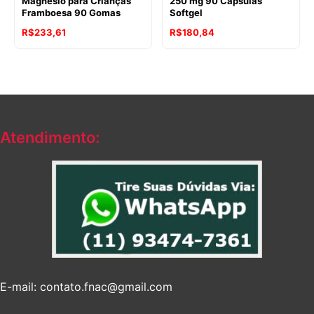
Magnésio para Crianças
250 mg 90 Cápsulas
Framboesa 90 Gomas
Softgel
R$
233,61
R$
180,84
Atendimento:
E-mail: contato.fnac@gmail.com