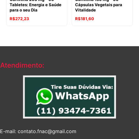
Tabletes: Energia e Saúde
Cápsulas Vegetais para
para o seu Dia
Vitalidade
R$
272,23
R$
181,60
Atendimento:
E-mail: contato.fnac@gmail.com