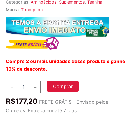
Categorias:
Aminoácidos
,
Suplementos
,
Teanina
Marca:
Thompson
Compre 2 ou mais unidades desse produto e ganhe
10% de desconto.
L-
Comprar
-
+
Teanina
Thompson
R$
177,20
200
FRETE GRÁTIS - Enviado pelos
mg
Correios. Entrega em até 7 dias.
com
Chá
Verde
-