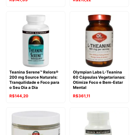
Teanina Serene™ Relora®
Olympian Labs L-Teanina
200 mg Source Naturals:
60 Cápsulas Vegetarianas:
Tranquilidade e Foco para
Otimize Foco e Bem-Estar
o Seu Dia a Dia
Mental
R$
144,20
R$
361,11