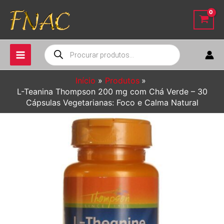
Ir
para
o
conteúdo
Pesquisar
produtos
Início
Produtos
L-Teanina Thompson 200 mg com Chá Verde – 30
Cápsulas Vegetarianas: Foco e Calma Natural