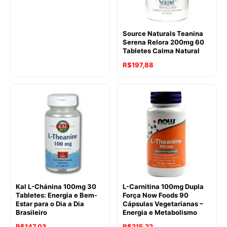
Source Naturals Teanina
Serena Relora 200mg 60
Tabletes Calma Natural
R$
197,88
Kal L-Chánina 100mg 30
L-Carnitina 100mg Dupla
Tabletes: Energia e Bem-
Força Now Foods 90
Estar para o Dia a Dia
Cápsulas Vegetarianas –
Brasileiro
Energia e Metabolismo
R$
147,03
R$
215,22