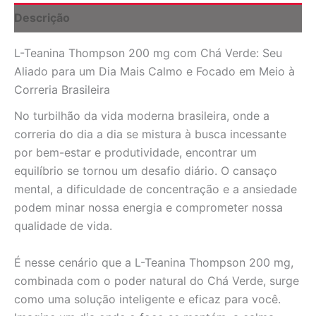
30
Descrição
Cápsulas
Vegetarianas:
L-Teanina Thompson 200 mg com Chá Verde: Seu
Foco
e
Aliado para um Dia Mais Calmo e Focado em Meio à
Calma
Correria Brasileira
Natural
quantidade
No turbilhão da vida moderna brasileira, onde a
correria do dia a dia se mistura à busca incessante
por bem-estar e produtividade, encontrar um
equilíbrio se tornou um desafio diário. O cansaço
mental, a dificuldade de concentração e a ansiedade
podem minar nossa energia e comprometer nossa
qualidade de vida.
É nesse cenário que a L-Teanina Thompson 200 mg,
combinada com o poder natural do Chá Verde, surge
como uma solução inteligente e eficaz para você.