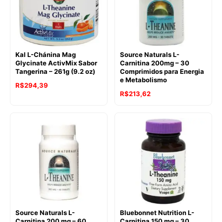
Kal L-Chánina Mag
Source Naturals L-
Glycinate ActivMix Sabor
Carnitina 200mg – 30
Tangerina – 261g (9.2 oz)
Comprimidos para Energia
e Metabolismo
R$
294,39
R$
213,62
Source Naturals L-
Bluebonnet Nutrition L-
Carnitina 200 mg – 60
Carnitina 150 mg – 30