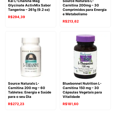
Kal L-Chánina Mag
Source Naturals L-
Glycinate ActivMix Sabor
Carnitina 200mg – 30
Tangerina – 261g (9.2 oz)
Comprimidos para Energia
e Metabolismo
R$
294,39
R$
213,62
Source Naturals L-
Bluebonnet Nutrition L-
Carnitina 200 mg – 60
Carnitina 150 mg – 30
Tabletes: Energia e Saúde
Cápsulas Vegetais para
para o seu Dia
Vitalidade
R$
272,23
R$
181,60