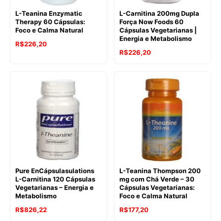
L-Teanina Enzymatic
L-Carnitina 200mg Dupla
Therapy 60 Cápsulas:
Força Now Foods 60
Foco e Calma Natural
Cápsulas Vegetarianas |
Energia e Metabolismo
R$
226,20
R$
226,20
Pure EnCápsulasulations
L-Teanina Thompson 200
L-Carnitina 120 Cápsulas
mg com Chá Verde – 30
Vegetarianas – Energia e
Cápsulas Vegetarianas:
Metabolismo
Foco e Calma Natural
R$
826,22
R$
177,20