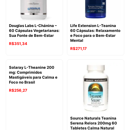
Douglas Labs L-Chánina –
Life Extension L-Teanina
60 Cápsulas Vegetarianas:
60 Cápsulas: Relaxamento
Sua Fonte de Bem-Estar
e Foco para o Bem-Estar
Mental
R$
351,34
R$
271,17
Solaray L-Theanine 200
mg: Comprimidos
Mastigáveis para Calma e
Foco no Brasil
R$
256,27
Source Naturals Teanina
Serena Relora 200mg 60
Tabletes Calma Natural