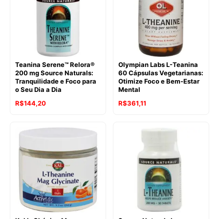
Teanina Serene™ Relora®
Olympian Labs L-Teanina
200 mg Source Naturals:
60 Cápsulas Vegetarianas:
Tranquilidade e Foco para
Otimize Foco e Bem-Estar
o Seu Dia a Dia
Mental
R$
144,20
R$
361,11