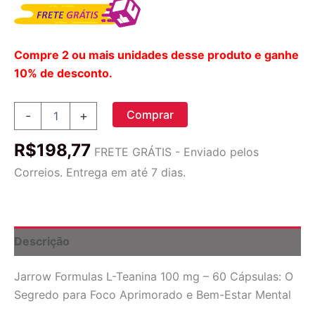
Compre 2 ou mais unidades desse produto e ganhe
10% de desconto.
Jarrow
Comprar
-
+
Formulas
L-
R$
198,77
Teanina
FRETE GRÁTIS - Enviado pelos
100
Correios. Entrega em até 7 dias.
mg
-
60
Cápsulas:
Foco
Descrição
e
Calma
Jarrow Formulas L-Teanina 100 mg – 60 Cápsulas: O
quantidade
Segredo para Foco Aprimorado e Bem-Estar Mental