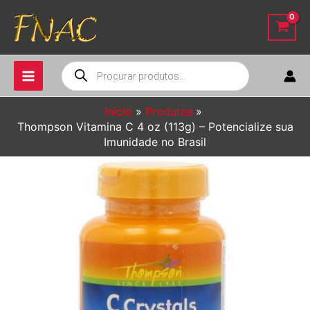
Ir
para
o
conteúdo
Pesquisar
produtos
Início
Produtos
Thompson Vitamina C 4 oz (113g) – Potencialize sua
Imunidade no Brasil