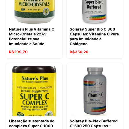
Nature’s Plus Vitamina C
Solaray Super Bio C 360
Micro-Cristais 227g:
Cápsulas: Vitamina C Pura
Potencialize sua
para Imunidade e
Imunidade e Saúde
Colágeno
R$
299,70
R$
356,20
Liberação sustentada do
Solaray Bio-Plex Buffered
complexo Super C 1000
C-500 250 Cápsulas –