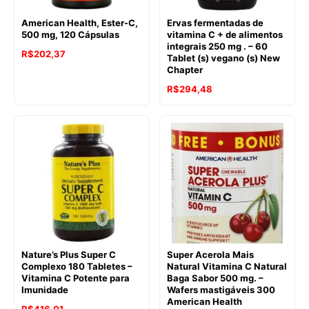
American Health, Ester-C,
Ervas fermentadas de
500 mg, 120 Cápsulas
vitamina C + de alimentos
integrais 250 mg . – 60
R$
202,37
Tablet (s) vegano (s) New
Chapter
O
O
R$
294,48
preço
preço
original
atual
era:
é:
R$397,27.
R$294,48.
Nature’s Plus Super C
Super Acerola Mais
Complexo 180 Tabletes –
Natural Vitamina C Natural
Vitamina C Potente para
Baga Sabor 500 mg. –
Imunidade
Wafers mastigáveis 300
American Health