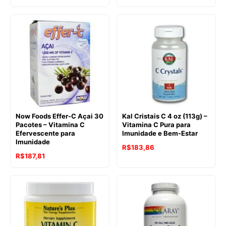
Now Foods Effer-C Açai 30
Kal Cristais C 4 oz (113g) –
Pacotes – Vitamina C
Vitamina C Pura para
Efervescente para
Imunidade e Bem-Estar
Imunidade
R$
183,86
R$
187,81