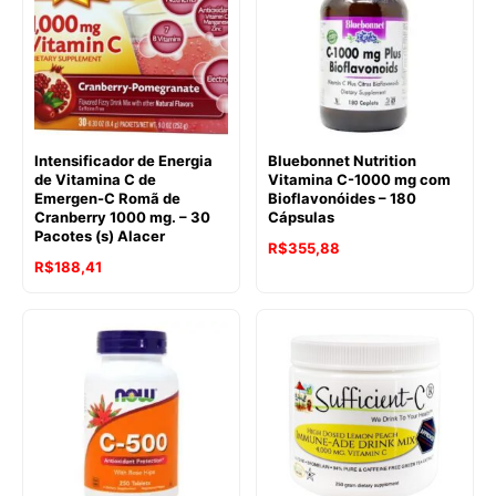
Intensificador de Energia
Bluebonnet Nutrition
de Vitamina C de
Vitamina C-1000 mg com
Emergen-C Romã de
Bioflavonóides – 180
Cranberry 1000 mg. – 30
Cápsulas
Pacotes (s) Alacer
R$
355,88
O
O
R$
188,41
preço
preço
original
atual
era:
é:
R$241,96.
R$188,41.