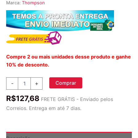
Marca:
Thompson
Compre 2 ou mais unidades desse produto e ganhe
10% de desconto.
Thompson
Comprar
-
+
Vitamina
C
R$
127,68
4
FRETE GRÁTIS - Enviado pelos
oz
Correios. Entrega em até 7 dias.
(113g)
-
Potencialize
sua
Imunidade