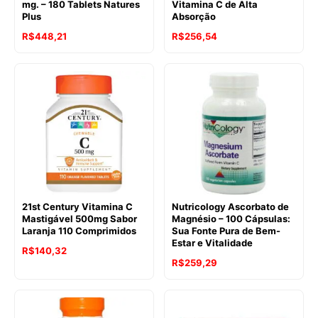
mg. – 180 Tablets Natures
Vitamina C de Alta
Plus
Absorção
R$
448,21
R$
256,54
21st Century Vitamina C
Nutricology Ascorbato de
Mastigável 500mg Sabor
Magnésio – 100 Cápsulas:
Laranja 110 Comprimidos
Sua Fonte Pura de Bem-
Estar e Vitalidade
R$
140,32
R$
259,29