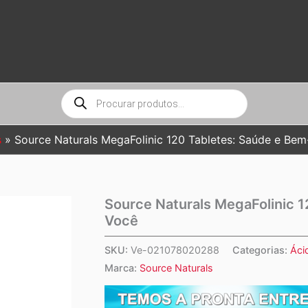
Pesquisar
produtos
s
Source Naturals MegaFolinic 120 Tabletes: Saúde e Bem
Source Naturals MegaFolinic 1
Você
SKU:
Ve-021078020288
Categorias:
Áci
Marca:
Source Naturals