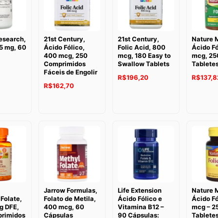
esearch,
21st Century,
21st Century,
Nature 
5 mg, 60
Ácido Fólico,
Folic Acid, 800
Ácido Fó
400 mcg, 250
mcg, 180 Easy to
mcg, 25
Comprimidos
Swallow Tablets
Tablete
Fáceis de Engolir
R$
196,20
R$
137,8
R$
162,70
Jarrow Formulas,
Life Extension
Nature 
 Folate,
Folato de Metila,
Ácido Fólico e
Ácido F
g DFE,
400 mcg, 60
Vitamina B12 –
mcg – 2
rimidos
Cápsulas
90 Cápsulas:
Tabletes