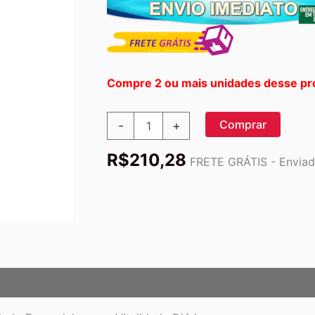
Compre 2 ou mais unidades desse pr
Source
Comprar
-
+
Naturals
MegaFolinic
R$
210,28
120
FRETE GRÁTIS - Enviado
Tabletes:
Saúde
e
Bem-
Estar
para
Você
quantidade