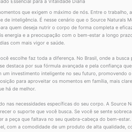
ado Essencial para a Vitalidade Diária
 momentos que exigem o máximo de nós. Entre o trabalho, a 
e de inteligência. É nesse cenário que o Source Naturals 
para quem deseja nutrir o corpo de forma completa e efic
ais energia e a preocupação com o bem-estar a longo praz
 dias com mais vigor e saúde.
cê escolhe faz toda a diferença. No Brasil, onde a busca
 se destaca por sua fórmula avançada e pela confiança que
m um investimento inteligente no seu futuro, promovendo 
posição para aproveitar os momentos em família, mais clar
ue há de melhor.
do nas necessidades específicas do seu corpo. A Source N
ecer o suporte que você busca. Se você se sente sobrec
er a peça que faltava no seu quebra-cabeça do bem-estar. 
ável, com a comodidade de um produto de alta qualidade, c