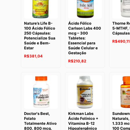
Nature’s Life B-
Ácido Fólico
Thorne R
100 Ácido Fólico
Carlson Labs 400
5-MTHF, 
250 Cápsulas:
mcg – 300
Cápsulas
Potencialize Sua
Tabletes:
R$
490,11
Saúde e Bem-
Essencial para
Estar
Saúde Celular e
Gestação
R$
381,04
R$
210,82
Doctor's Best,
Kirkman Labs
Sundown
Folato
Ácido Folínico +
Naturals,
Totalmente Ativo
Vitamina B-12
1.333 mc
800, 800 mcg,
Hipoalergênico
100 Comp