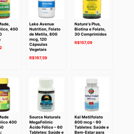
Made,
Lake Avenue
Nature's Plus,
lico, 400
Nutrition, Folato
Biotina e Folato,
0
de Metila, 800
30 Comprimidos
s
mcg, 120
R$
157,09
Cápsulas
2
Vegetais
R$
197,59
Made
Source Naturals
Kal Metilfolato
ólico 400
MegaFolinic
800 mcg – 90
50
Ácido Fólico – 60
Tabletes: Saúde e
:
Tabletes: Saúde e
Bem-Estar para