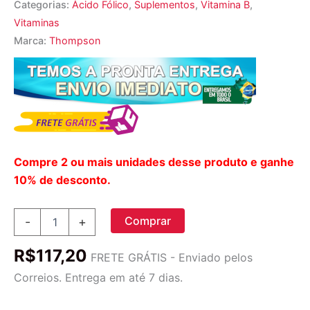
Categorias:
Ácido Fólico
,
Suplementos
,
Vitamina B
,
Vitaminas
Marca:
Thompson
Compre 2 ou mais unidades desse produto e ganhe
10% de desconto.
Ácido
Comprar
-
+
Fólico
Thompson
R$
117,20
800
FRETE GRÁTIS - Enviado pelos
mcg
Correios. Entrega em até 7 dias.
-
30