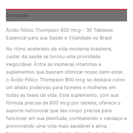
Tabletes:
Sua
Dose
Descrição
Diária
de
Ácido Fólico Thompson 800 mcg – 30 Tabletes:
Bem-
Estar
Essencial para sua Saúde e Vitalidade no Brasil
no
Brasil
No ritmo acelerado da vida moderna brasileira,
quantidade
cuidar da saúde se tornou uma prioridade
inegociável. Entre as inúmeras vitaminas e
suplementos que buscam otimizar nosso bem-estar,
o Ácido Fólico Thompson 800 mcg se destaca como
um aliado poderoso para homens e mulheres em
todas as fases da vida. Este suplemento, com sua
fórmula precisa de 800 mcg por tablete, oferece o
suporte nutricional que seu corpo precisa para
funcionar em sua plenitude, combatendo o cansaço e
promovendo uma vida mais saudável e ativa.