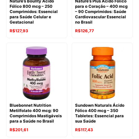
Nature’s Bounty Ácido
Nature’s Plus Ácido Fólico
Fólico 800 mcg – 250
para o Coração – 400 mcg
Comprimidos: Essencial
– 90 Comprimidos: Saúde
para Saúde Celular e
Cardiovascular Essencial
Gestacional
no Brasil
R$
127,93
R$
126,77
Bluebonnet Nutrition
Sundown Naturals Ácido
Metilfolato 400 mcg: 90
Fólico 400 mcg – 350
Comprimidos Mastigáveis
Tabletes: Essencial para
para a Saúde no Brasil
sua Saúde
R$
201,61
R$
117,43