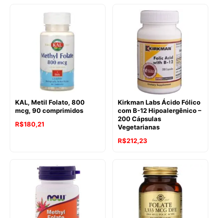
KAL, Metil Folato, 800
Kirkman Labs Ácido Fólico
mcg, 90 comprimidos
com B-12 Hipoalergênico –
200 Cápsulas
R$
180,21
Vegetarianas
R$
212,23