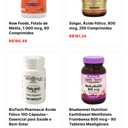
Now Foods, Folato de
Solgar, Ácido Fólico, 800
Metila, 1.000 mcg, 90
mcg, 250 Comprimidos
Comprimidos
R$
181,54
R$
189,49
BioTech Pharmacal Ácido
Bluebonnet Nutrition
Fólico 100 Cápsulas –
EarthSweet Metilfolato
Essencial para Saúde e
Framboesa 800 mcg – 90
Bem-Estar
Tabletes Mastigáveis