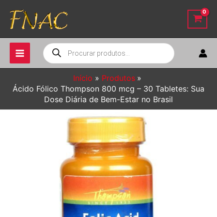
Ir
para
o
conteúdo
Pesquisar
produtos
Início
Produtos
Ácido Fólico Thompson 800 mcg – 30 Tabletes: Sua
Dose Diária de Bem-Estar no Brasil