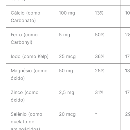
Cálcio (como
100 mg
13%
1
Carbonato)
Ferro (como
5 mg
50%
2
Carbonyl)
Iodo (como Kelp)
25 mcg
36%
1
Magnésio (como
50 mg
25%
1
óxido)
Zinco (como
2,5 mg
31%
1
óxido)
Selênio (como
20 mcg
*
2
quelato de
aminoácidos)