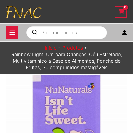
Ir
para
o
conteúdo
Pesquisar
produtos
Início
Produtos
Rainbow Light, Um para Crianças, Céu Estrelado,
Multivitamínico a Base de Alimentos, Ponche de
Frutas, 30 comprimidos mastigáveis