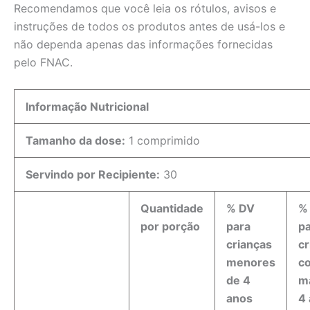
Recomendamos que você leia os rótulos, avisos e
instruções de todos os produtos antes de usá-los e
não dependa apenas das informações fornecidas
pelo FNAC.
Informação Nutricional
Tamanho da dose:
1 comprimido
Servindo por Recipiente:
30
Quantidade
% DV
%
por porção
para
p
crianças
cr
menores
c
de 4
m
anos
4