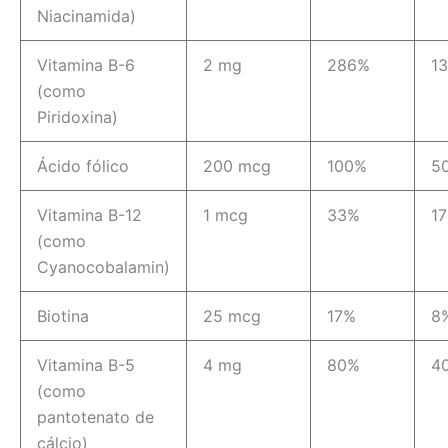
Niacinamida)
Vitamina B-6
2 mg
286%
1
(como
Piridoxina)
Ácido fólico
200 mcg
100%
5
Vitamina B-12
1 mcg
33%
1
(como
Cyanocobalamin)
Biotina
25 mcg
17%
8
Vitamina B-5
4 mg
80%
4
(como
pantotenato de
cálcio)