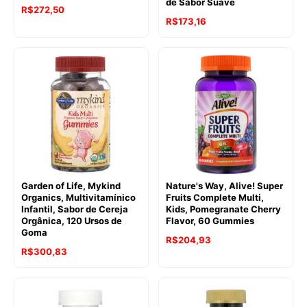
de Sabor Suave
R$
272,50
R$
173,16
Garden of Life, Mykind
Nature's Way, Alive! Super
Organics, Multivitamínico
Fruits Complete Multi,
Infantil, Sabor de Cereja
Kids, Pomegranate Cherry
Orgânica, 120 Ursos de
Flavor, 60 Gummies
Goma
R$
204,93
R$
300,83