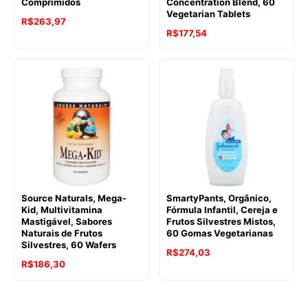
Comprimidos
Concentration Blend, 60
Vegetarian Tablets
R$
263,97
R$
177,54
Source Naturals, Mega-
SmartyPants, Orgânico,
Kid, Multivitamina
Fórmula Infantil, Cereja e
Mastigável, Sabores
Frutos Silvestres Mistos,
Naturais de Frutos
60 Gomas Vegetarianas
Silvestres, 60 Wafers
R$
274,03
R$
186,30