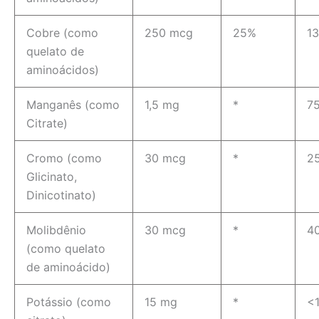
Cobre (como
250 mcg
25%
1
quelato de
aminoácidos)
Manganês (como
1,5 mg
*
7
Citrate)
Cromo (como
30 mcg
*
2
Glicinato,
Dinicotinato)
Molibdênio
30 mcg
*
4
(como quelato
de aminoácido)
Potássio (como
15 mg
*
<