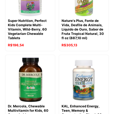
Super Nutrition, Perfect
Nature's Plus, Fonte de
Kids Complete Multi-
Vida, Desfile de Animais,
Vitamin, Wild-Berry, 60
Líquido de Ouro, Sabor de
Vegetarian Chewable
Fruta Tropical Natural, 30
Tablets
fl oz (887,10 ml)
R$
196,54
R$
305,13
Dr. Mercola, Chewable
KAL, Enhanced Energy,
Multivitamin for Kids, 60
Teen, Memory &