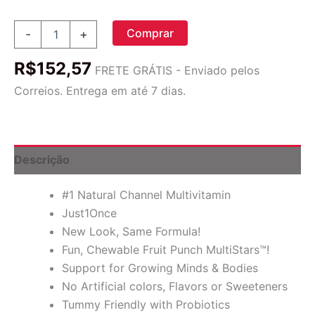
Rainbow
Comprar
-
+
Light,
Um
R$
152,57
para
FRETE GRÁTIS - Enviado pelos
Crianças,
Correios. Entrega em até 7 dias.
Céu
Estrelado,
Multivitamínico
a
Base
Descrição
de
Alimentos,
#1 Natural Channel Multivitamin
Ponche
de
Just1Once
Frutas,
New Look, Same Formula!
30
Fun, Chewable Fruit Punch MultiStars™!
comprimidos
mastigáveis
Support for Growing Minds & Bodies
quantidade
No Artificial colors, Flavors or Sweeteners
Tummy Friendly with Probiotics