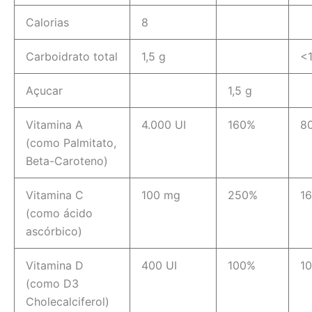
Calorias
8
Carboidrato total
1,5 g
<
Açucar
1,5 g
Vitamina A
4.000 UI
160%
8
(como Palmitato,
Beta-Caroteno)
Vitamina C
100 mg
250%
1
(como ácido
ascórbico)
Vitamina D
400 UI
100%
1
(como D3
Cholecalciferol)