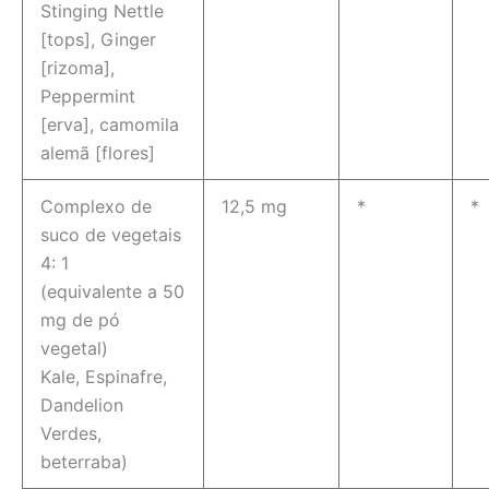
Stinging Nettle
[tops], Ginger
[rizoma],
Peppermint
[erva], camomila
alemã [flores]
Complexo de
12,5 mg
*
*
suco de vegetais
4: 1
(equivalente a 50
mg de pó
vegetal)
Kale, Espinafre,
Dandelion
Verdes,
beterraba)