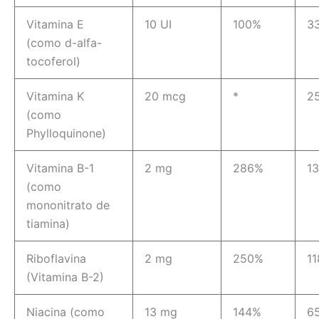
Vitamina E
10 UI
100%
3
(como d-alfa-
tocoferol)
Vitamina K
20 mcg
*
2
(como
Phylloquinone)
Vitamina B-1
2 mg
286%
1
(como
mononitrato de
tiamina)
Riboflavina
2 mg
250%
1
(Vitamina B-2)
Niacina (como
13 mg
144%
6