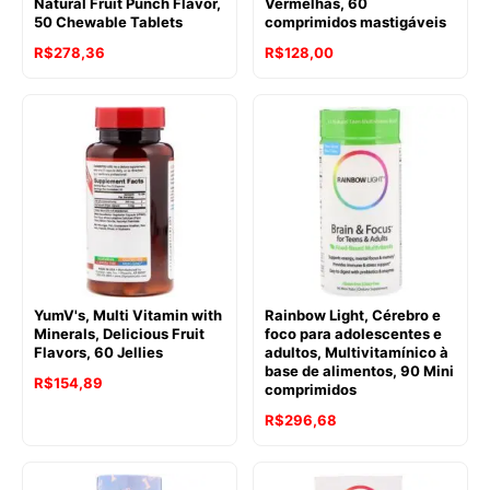
Natural Fruit Punch Flavor,
Vermelhas, 60
50 Chewable Tablets
comprimidos mastigáveis
R$
278,36
R$
128,00
YumV's, Multi Vitamin with
Rainbow Light, Cérebro e
Minerals, Delicious Fruit
foco para adolescentes e
Flavors, 60 Jellies
adultos, Multivitamínico à
base de alimentos, 90 Mini
R$
154,89
comprimidos
R$
296,68