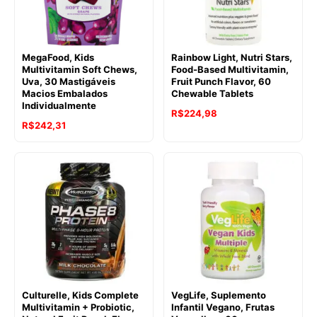
MegaFood, Kids
Rainbow Light, Nutri Stars,
Multivitamin Soft Chews,
Food-Based Multivitamin,
Uva, 30 Mastigáveis
Fruit Punch Flavor, 60
Macios Embalados
Chewable Tablets
Individualmente
R$
224,98
R$
242,31
Culturelle, Kids Complete
VegLife, Suplemento
Multivitamin + Probiotic,
Infantil Vegano, Frutas