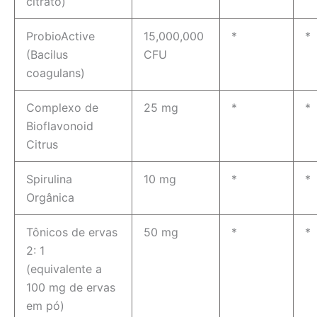
citrato)
ProbioActive
15,000,000
*
*
(Bacilus
CFU
coagulans)
Complexo de
25 mg
*
*
Bioflavonoid
Citrus
Spirulina
10 mg
*
*
Orgânica
Tônicos de ervas
50 mg
*
*
2: 1
(equivalente a
100 mg de ervas
em pó)