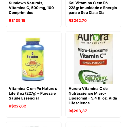
Sundown Naturals,
Kal Vitamina C em Pó
Vitamina C, 500 mg, 100
228g: Imunidade e Energia
Comprimidos
para o Seu Dia a Dia
R$
135,15
R$
242,70
Vitamina C em Pó Nature’s
Aurora Vitamina C de
Life 8 oz (227g) – Pureza e
Nutrascience Micro-
Saúde Essencial
Liposomal – 5.4 fl. oz. Vida
Lifescience
R$
227,62
O
O
R$
293,37
preço
preço
original
atual