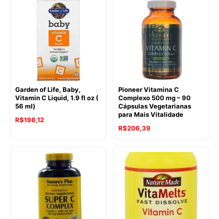
era:
é:
R$342,94.
R$293,37.
Garden of Life, Baby,
Pioneer Vitamina C
Vitamin C Liquid, 1.9 fl oz (
Complexo 500 mg – 90
56 ml)
Cápsulas Vegetarianas
para Mais Vitalidade
R$
198,12
R$
206,39