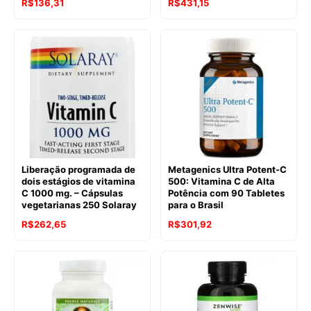
R$
136,31
R$
431,15
Liberação programada de
Metagenics Ultra Potent-C
dois estágios de vitamina
500: Vitamina C de Alta
C 1000 mg. – Cápsulas
Potência com 90 Tabletes
vegetarianas 250 Solaray
para o Brasil
O
O
R$
262,65
R$
301,92
preço
preço
original
atual
era:
é:
R$395,40.
R$262,65.