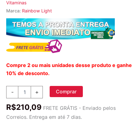
Vitaminas
Marca:
Rainbow Light
Compre 2 ou mais unidades desse produto e ganhe
10% de desconto.
Rainbow
Comprar
-
+
Light
Gomas
R$
210,09
Vitamina
FRETE GRÁTIS - Enviado pelos
C
Correios. Entrega em até 7 dias.
-
30
Pacotes
Refrescantes