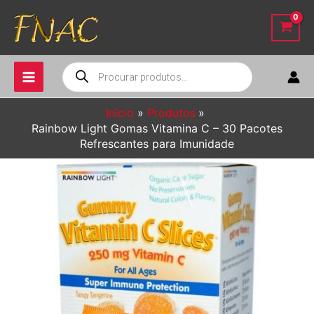
Ir
para
o
conteúdo
Pesquisar
produtos
Início
Produtos
Rainbow Light Gomas Vitamina C – 30 Pacotes
Refrescantes para Imunidade