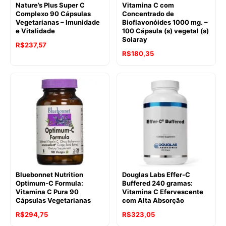
Nature’s Plus Super C
Vitamina C com
Complexo 90 Cápsulas
Concentrado de
Vegetarianas – Imunidade
Bioflavonóides 1000 mg. –
e Vitalidade
100 Cápsula (s) vegetal (s)
Solaray
R$
237,57
O
O
R$
180,35
preço
preço
original
atual
era:
é:
R$244,17.
R$180,35.
Bluebonnet Nutrition
Douglas Labs Effer-C
Optimum-C Formula:
Buffered 240 gramas:
Vitamina C Pura 90
Vitamina C Efervescente
Cápsulas Vegetarianas
com Alta Absorção
R$
294,75
R$
323,05