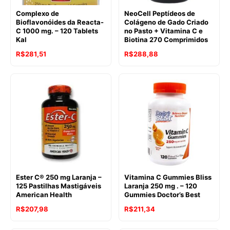
Complexo de
NeoCell Peptídeos de
Bioflavonóides da Reacta-
Colágeno de Gado Criado
C 1000 mg. – 120 Tablets
no Pasto + Vitamina C e
Kal
Biotina 270 Comprimidos
R$
281,51
R$
288,88
Ester C® 250 mg Laranja –
Vitamina C Gummies Bliss
125 Pastilhas Mastigáveis
Laranja 250 mg . – 120
American Health
Gummies Doctor’s Best
R$
207,98
R$
211,34