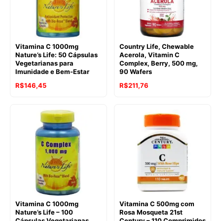
Vitamina C 1000mg
Country Life, Chewable
Nature’s Life: 50 Cápsulas
Acerola, Vitamin C
Vegetarianas para
Complex, Berry, 500 mg,
Imunidade e Bem-Estar
90 Wafers
R$
146,45
R$
211,76
Vitamina C 1000mg
Vitamina C 500mg com
Nature’s Life – 100
Rosa Mosqueta 21st
Cápsulas Vegetarianas
Century – 110 Comprimidos