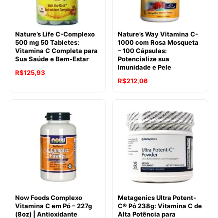
Nature’s Life C-Complexo
Nature’s Way Vitamina C-
500 mg 50 Tabletes:
1000 com Rosa Mosqueta
Vitamina C Completa para
– 100 Cápsulas:
Sua Saúde e Bem-Estar
Potencialize sua
Imunidade e Pele
R$
125,93
R$
212,06
Now Foods Complexo
Metagenics Ultra Potent-
Vitamina C em Pó – 227g
C® Pó 238g: Vitamina C de
(8oz) | Antioxidante
Alta Potência para