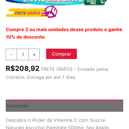
Compre 2 ou mais unidades desse produto e ganhe
10% de desconto.
Source
Comprar
-
+
Naturals
Ascorbyl
R$
208,92
Palmitate
FRETE GRÁTIS - Enviado pelos
500mg:
Correios. Entrega em até 7 dias.
Vitamina
C
Poderosa
para
sua
Descrição
Saúde
e
Descubra o Poder da Vitamina C com Source
Bem-
Estar
Naturals Ascorbyl Palmitate 500mg: Seu Aliado