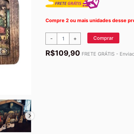
Compre 2 ou mais unidades desse pr
Presépio
Comprar
-
+
de
Natal
R$
109,90
Educativo
FRETE GRÁTIS - Enviado
-
Jesus
Natividade
quantidade