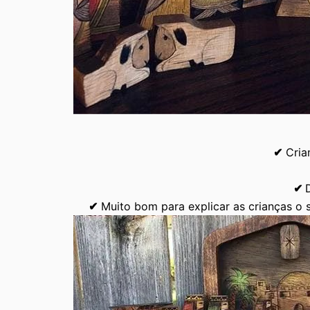
✔
Criam
✔
✔
Muito bom para explicar as crianças o 