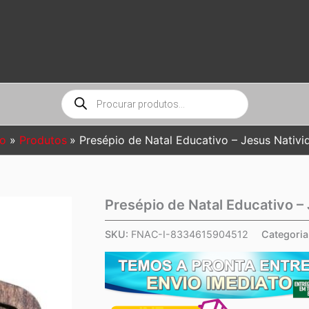
Pesquisar
produtos
io
Produtos
Presépio de Natal Educativo – Jesus Nativi
Presépio de Natal Educativo –
SKU:
FNAC-I-8334615904512
Categoria