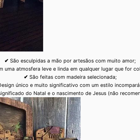
✔
São esculpidas a mão por artesãos com muito amor;
 uma atmosfera leve e linda em qualquer lugar que for co
✔
São feitas com madeira selecionada;
Design único e muito significativo com um estilo incompará
significado do Natal e o nascimento de Jesus (não recome