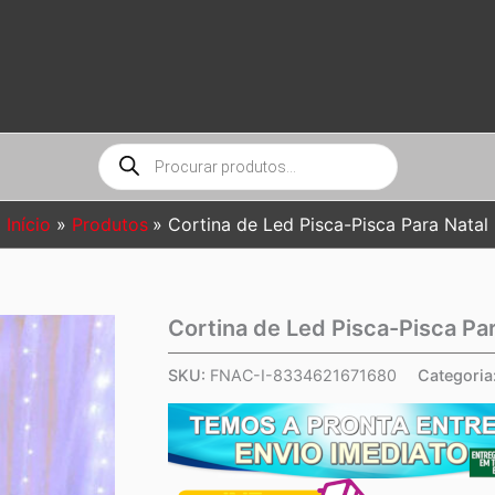
Pesquisar
produtos
Início
Produtos
Cortina de Led Pisca-Pisca Para Natal
Cortina de Led Pisca-Pisca Par
SKU:
FNAC-I-8334621671680
Categoria