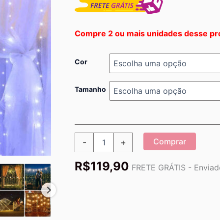
Compre 2 ou mais unidades desse pr
Cor
Tamanho
Cortina
Comprar
-
+
de
Led
R$
119,90
Pisca-
FRETE GRÁTIS - Enviado
Pisca
Para
Natal
quantidade