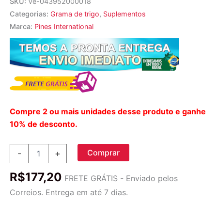
SKU:
Ve-043952000018
Categorias:
Grama de trigo
,
Suplementos
Marca:
Pines International
Compre 2 ou mais unidades desse produto e ganhe
10% de desconto.
Grama
Comprar
-
+
Orgânica
de
R$
177,20
Trigo
FRETE GRÁTIS - Enviado pelos
Pines
Correios. Entrega em até 7 dias.
International
500mg
-