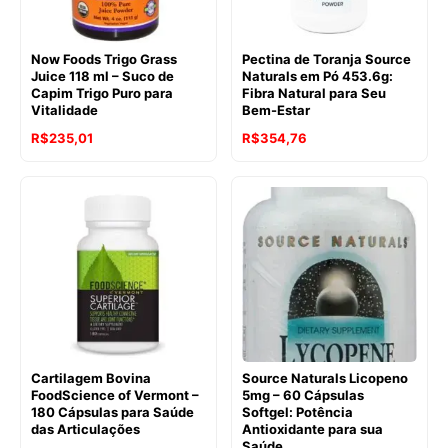
Now Foods Trigo Grass
Pectina de Toranja Source
Juice 118 ml – Suco de
Naturals em Pó 453.6g:
Capim Trigo Puro para
Fibra Natural para Seu
Vitalidade
Bem-Estar
R$
235,01
R$
354,76
Cartilagem Bovina
Source Naturals Licopeno
FoodScience of Vermont –
5mg – 60 Cápsulas
180 Cápsulas para Saúde
Softgel: Potência
das Articulações
Antioxidante para sua
Saúde