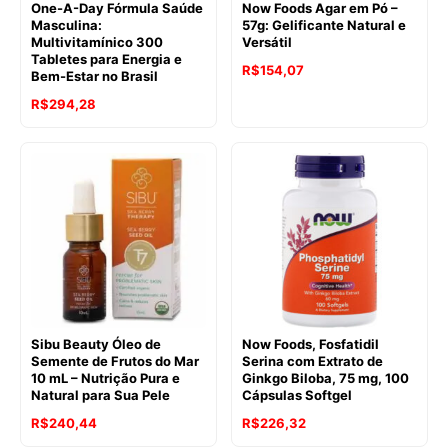
One-A-Day Fórmula Saúde
Now Foods Agar em Pó –
Masculina:
57g: Gelificante Natural e
Multivitamínico 300
Versátil
Tabletes para Energia e
R$
154,07
Bem-Estar no Brasil
R$
294,28
Sibu Beauty Óleo de
Now Foods, Fosfatidil
Semente de Frutos do Mar
Serina com Extrato de
10 mL – Nutrição Pura e
Ginkgo Biloba, 75 mg, 100
Natural para Sua Pele
Cápsulas Softgel
R$
240,44
R$
226,32