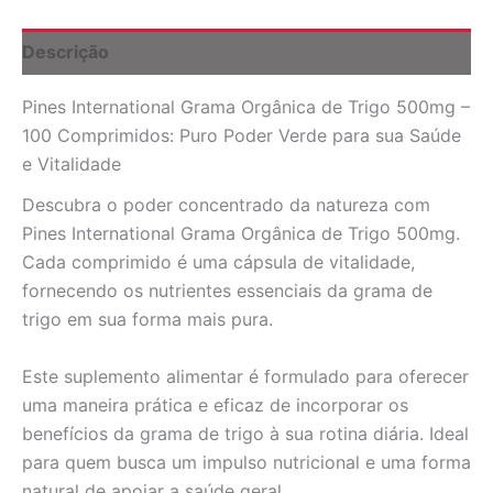
100
Comprimidos:
Descrição
Nutrição
Verde
Pines International Grama Orgânica de Trigo 500mg –
para
o
100 Comprimidos: Puro Poder Verde para sua Saúde
seu
e Vitalidade
Bem-
Estar
Descubra o poder concentrado da natureza com
quantidade
Pines International Grama Orgânica de Trigo 500mg.
Cada comprimido é uma cápsula de vitalidade,
fornecendo os nutrientes essenciais da grama de
trigo em sua forma mais pura.
Este suplemento alimentar é formulado para oferecer
uma maneira prática e eficaz de incorporar os
benefícios da grama de trigo à sua rotina diária. Ideal
para quem busca um impulso nutricional e uma forma
natural de apoiar a saúde geral.