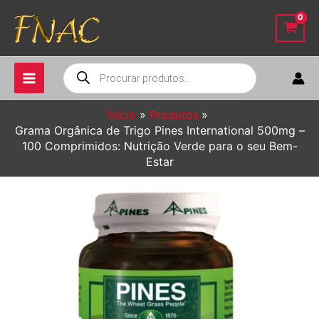
Ir
para
o
conteúdo
Pesquisar
produtos
Início
Produtos
Grama Orgânica de Trigo Pines International 500mg –
100 Comprimidos: Nutrição Verde para o seu Bem-
Estar