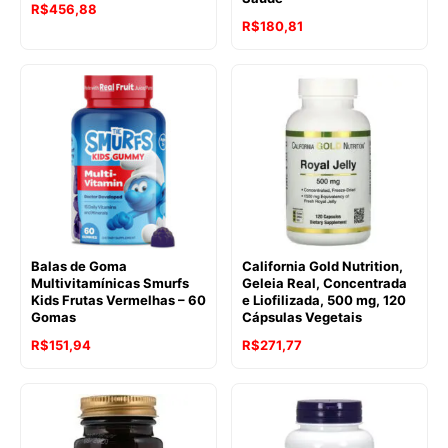
R$
456,88
O
O
R$
180,81
preço
preço
original
atual
era:
é:
R$247,54.
R$180,81.
Balas de Goma
California Gold Nutrition,
Multivitamínicas Smurfs
Geleia Real, Concentrada
Kids Frutas Vermelhas – 60
e Liofilizada, 500 mg, 120
Gomas
Cápsulas Vegetais
R$
151,94
R$
271,77