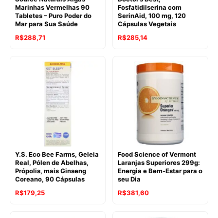
Marinhas Vermelhas 90
Fosfatidilserina com
Tabletes – Puro Poder do
SerinAid, 100 mg, 120
Mar para Sua Saúde
Cápsulas Vegetais
R$
288,71
R$
285,14
Y.S. Eco Bee Farms, Geleia
Food Science of Vermont
Real, Pólen de Abelhas,
Laranjas Superiores 299g:
Própolis, mais Ginseng
Energia e Bem-Estar para o
Coreano, 90 Cápsulas
seu Dia
R$
179,25
R$
381,60