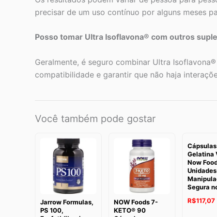
precisar de um uso contínuo por alguns meses pa
Posso tomar Ultra Isoflavona® com outros sup
Geralmente, é seguro combinar Ultra Isoflavona®
compatibilidade e garantir que não haja interaç
Você também pode gostar
Cápsulas
Gelatina 
Now Food
Unidades
Manipula
Segura no
R$
117,07
Jarrow Formulas,
NOW Foods 7-
PS 100,
KETO® 90