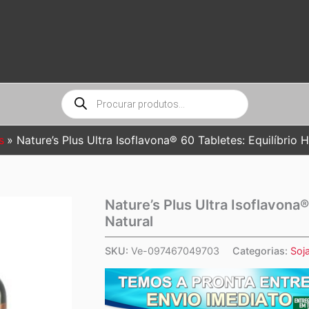
Pesquisar
produtos
s
Nature’s Plus Ultra Isoflavona® 60 Tabletes: Equilíbrio
Nature’s Plus Ultra Isoflavona
Natural
SKU:
Ve-097467049703
Categorias:
Soj