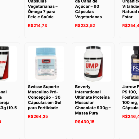
Cápsulas
da Cana de
Orgânic
Vegetarianas –
Açúcar – 90
Vitalida
Ômega 7 para
Cápsulas
Natural
Pele e Saúde
Vegetarianas
Estar
R$
214,73
R$
233,52
R$
254,
Swisse Suporte
Beverly
Jarrow 
onal
Masculino Pré-
International
PS 100,
a
Concepção – 30
Ultimate Proteína
Fosfatid
ereja
Cápsulas em Gel
Muscular
100 mg,
53g (19.5
para Fertlidade
Chocolate 930g –
Cápsula
Massa Pura
R$
264,25
R$
246,
0
R$
430,15