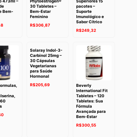
o 473ml –
Phytoestrogen®
Superiores 15
de
30 Tabletes –
pacotes –
 e Bem-
Bem-Estar
Suporte
Feminino
Imunológico e
Sabor Cítrico
48
R$
306,87
R$
249,32
Solaray Indol-3-
Carbinol 25mg –
30 Cápsulas
Vegetarianas
para Saúde
Hormonal
R$
205,69
Formulas,
Beverly
International Fit
ilserina,
Tabletes – 120
 60
Tabletes: Sua
s
Fórmula
Avançada para
40
Bem-Estar
R$
300,55