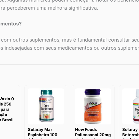
ra perceberem uma melhora significativa.
lementos?
 com outros suplementos, mas é fundamental consultar seu p
ões indesejadas com seus medicamentos ou outros suplemen
Vazia 0
s 250
 para
ção
 Brasil
Solaray Mar
Now Foods
Solaray
Espinheiro 100
Policosanol 20mg
Beterra