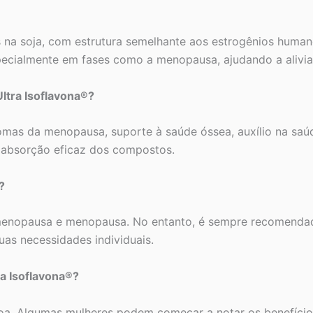
na soja, com estrutura semelhante aos estrogênios humano
especialmente em fases como a menopausa, ajudando a alivi
Ultra Isoflavona®?
ntomas da menopausa, suporte à saúde óssea, auxílio na sa
 a absorção eficaz dos compostos.
?
menopausa e menopausa. No entanto, é sempre recomendado
uas necessidades individuais.
ra Isoflavona®?
soa. Algumas mulheres podem começar a notar os benefíc