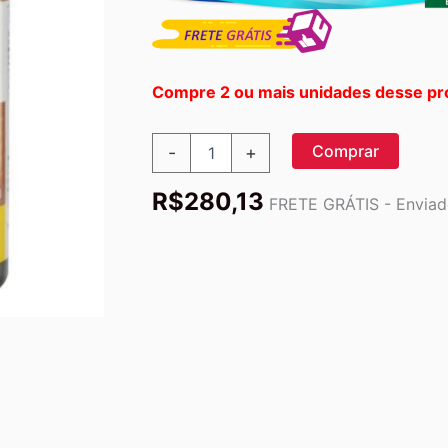
Compre 2 ou mais unidades desse pr
Nature's
Comprar
-
+
Plus
Ultra
R$
280,13
Isoflavona®
FRETE GRÁTIS - Enviado
60
Tabletes:
Equilíbrio
Hormonal
Natural
quantidade