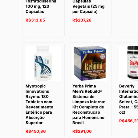
Fosfatidilserina,
Cápsulas
100 mg, 120
Vegetais (25 mg
Cápsulas
por Cápsula)
R$
313,65
R$
207,26
Myotropic
Yerba Prima
Beverly
Innovations
Men’s Rebuild®
Internati
Rzyme: 180
Sistema de
Glutamin
Tabletes com
Limpeza Interna:
Select, C
Revestimento
Kit Completo de
Preta – 5
Entérico para
Reconstrução
oz)
Absorção
para Homens no
R$
456,2
Superior
Brasil
R$
450,86
R$
291,06