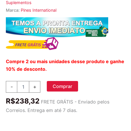
Suplementos
Marca:
Pines International
Compre 2 ou mais unidades desse produto e ganhe
10% de desconto.
Pines
Comprar
-
+
International
Cevada
R$
238,32
Grass
FRETE GRÁTIS - Enviado pelos
em
Correios. Entrega em até 7 dias.
Pó
500
mg
250