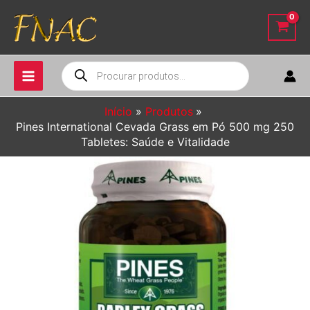
Ir
para
o
conteúdo
Pesquisar
produtos
Início
Produtos
Pines International Cevada Grass em Pó 500 mg 250
Tabletes: Saúde e Vitalidade