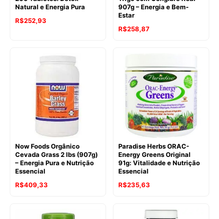
Natural e Energia Pura
907g – Energia e Bem-
Estar
R$
252,93
R$
258,87
Now Foods Orgânico
Paradise Herbs ORAC-
Cevada Grass 2 lbs (907g)
Energy Greens Original
– Energia Pura e Nutrição
91g: Vitalidade e Nutrição
Essencial
Essencial
R$
409,33
R$
235,63