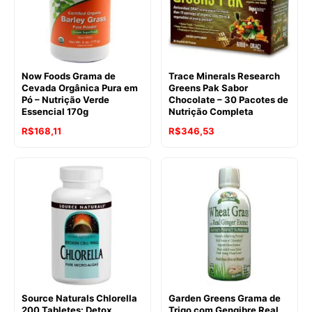
Now Foods Grama de
Trace Minerals Research
Cevada Orgânica Pura em
Greens Pak Sabor
Pó – Nutrição Verde
Chocolate – 30 Pacotes de
Essencial 170g
Nutrição Completa
R$
168,11
R$
346,53
Source Naturals Chlorella
Garden Greens Grama de
200 Tabletes: Detox
Trigo com Gengibre Real