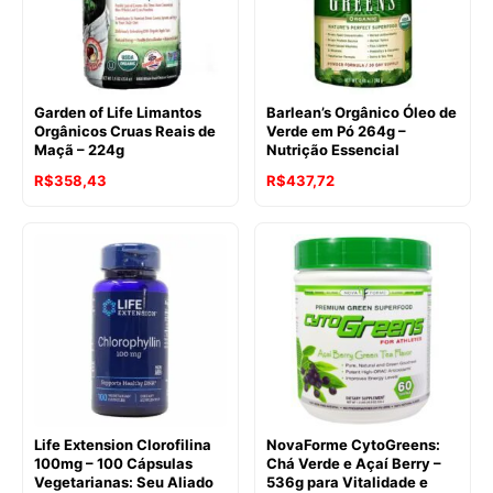
Garden of Life Limantos
Barlean’s Orgânico Óleo de
Orgânicos Cruas Reais de
Verde em Pó 264g –
Maçã – 224g
Nutrição Essencial
R$
358,43
R$
437,72
Life Extension Clorofilina
NovaForme CytoGreens:
100mg – 100 Cápsulas
Chá Verde e Açaí Berry –
Vegetarianas: Seu Aliado
536g para Vitalidade e