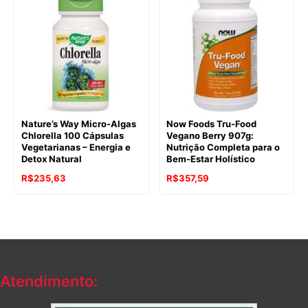
Nature’s Way Micro-Algas
Now Foods Tru-Food
Chlorella 100 Cápsulas
Vegano Berry 907g:
Vegetarianas – Energia e
Nutrição Completa para o
Detox Natural
Bem-Estar Holístico
R$
235,63
R$
357,59
Atendimento: