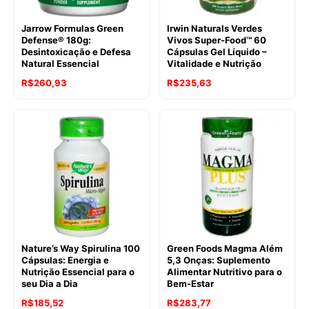
Jarrow Formulas Green
Irwin Naturals Verdes
Defense® 180g:
Vivos Super-Food™ 60
Desintoxicação e Defesa
Cápsulas Gel Líquido –
Natural Essencial
Vitalidade e Nutrição
R$
260,93
R$
235,63
Nature’s Way Spirulina 100
Green Foods Magma Além
Cápsulas: Energia e
5,3 Onças: Suplemento
Nutrição Essencial para o
Alimentar Nutritivo para o
seu Dia a Dia
Bem-Estar
R$
185,52
R$
283,77